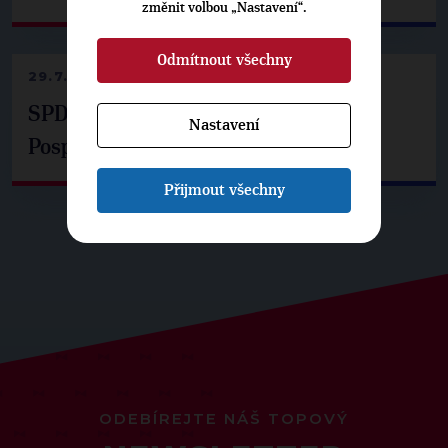
změnit volbou „Nastavení“.
Odmítnout všechny
29.7.2026
SPD už není ve zprávě o extremismu.
Nastavení
Pospíšil: Je tu pachuť
Přijmout všechny
ODEBÍREJTE NÁŠ TOPOVÝ