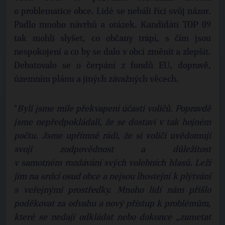
o problematice obce. Lidé se nebáli říci svůj názor.
Padlo mnoho návrhů a otázek. Kandidáti TOP 09
tak mohli slyšet, co občany trápí, s čím jsou
nespokojeni a co by se dalo v obci změnit a zlepšit.
Debatovalo se o čerpání z fondů EU, dopravě,
územním plánu a jiných závažných věcech.
"
Byli jsme mile překvapeni účastí voličů. Popravdě
jsme nepředpokládali, že se dostaví v tak hojném
počtu. Jsme upřímně rádi, že si voliči uvědomují
svoji zodpovědnost a důležitost
v samotném rozdávání svých volebních hlasů. Leží
jim na srdci osud obce a nejsou lhostejní k plýtvání
s veřejnými prostředky. Mnoho lidí nám přišlo
poděkovat za odvahu a nový přístup k problémům,
které se nedají odkládat nebo dokonce „zametat