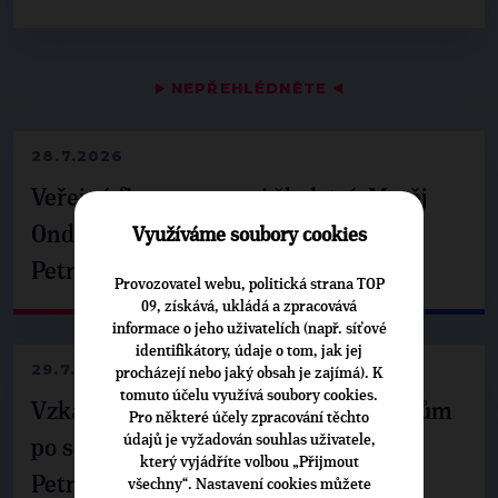
▶
NEPŘEHLÉDNĚTE
◀
28.7.2026
Veřejné finance, euro i školství. Matěj
Ondřej Havel jednal s prezidentem
Využíváme soubory cookies
Petrem Pavlem
Provozovatel webu, politická strana TOP
09, získává, ukládá a zpracovává
informace o jeho uživatelích (např. síťové
identifikátory, údaje o tom, jak jej
29.7.2026
procházejí nebo jaký obsah je zajímá). K
tomuto účelu využívá soubory cookies.
Vzkaz Matěje Ondřeje Havla příznivcům
Pro některé účely zpracování těchto
údajů je vyžadován souhlas uživatele,
po setkání s prezidentem republiky
který vyjádříte volbou „Přijmout
Petrem Pavlem
všechny“. Nastavení cookies můžete