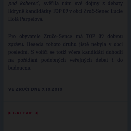
pod koberec
", svěřila nám své dojmy z debaty
lídryně kandidátky TOP 09 v obci Zruč-Senec Lucie
Holá Parpelová.
Pro obyvatele Zruče-Sence má TOP 09 dobrou
zprávu. Beseda tohoto druhu jistě nebyla v obci
poslední. S voliči se totiž včera kandidáti dohodli
na pořádání podobných veřejných debat i do
budoucna.
VE ZRUČI DNE 7.10.2010
▶
GALERIE
◀