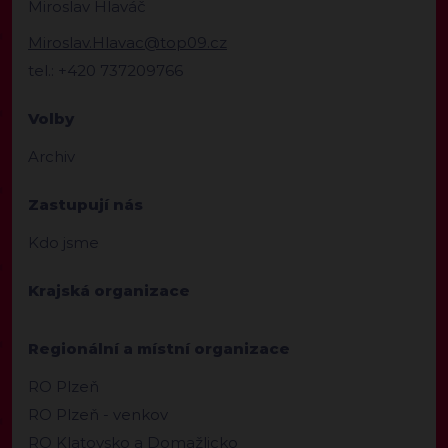
Miroslav Hlaváč
Miroslav.Hlavac@top09.cz
tel.: +420 737209766
Volby
Archiv
Zastupují nás
Kdo jsme
Krajská organizace
Regionální a místní organizace
RO Plzeň
RO Plzeň - venkov
RO Klatovsko a Domažlicko