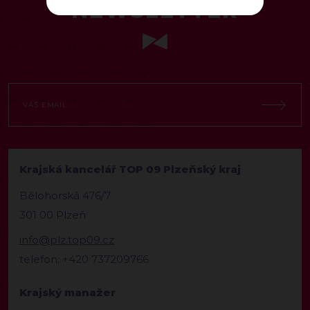
NEWSLETTER
Krajská kancelář TOP 09 Plzeňský kraj
Bělohorská 476/7
301 00 Plzeň
info@plz.top09.cz
telefon: +420 737209766
Krajský manažer