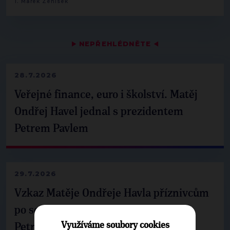
1. Marek Ženíšek
▶
NEPŘEHLÉDNĚTE
◀
28.7.2026
Veřejné finance, euro i školství. Matěj
Ondřej Havel jednal s prezidentem
Petrem Pavlem
29.7.2026
Vzkaz Matěje Ondřeje Havla příznivcům
po setkání s prezidentem republiky
Využíváme soubory cookies
Petrem Pavlem