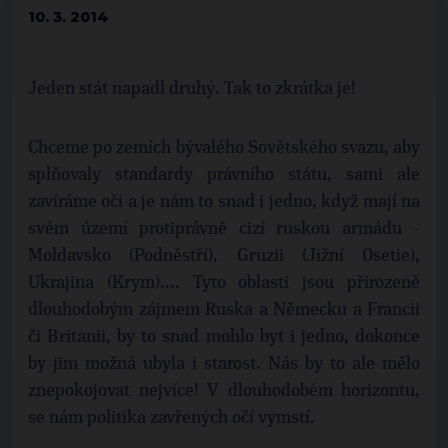
10. 3. 2014
Jeden stát napadl druhý. Tak to zkrátka je!
Chceme po zemích bývalého Sovětského svazu, aby
splňovaly standardy právního státu, sami ale
zavíráme oči a je nám to snad i jedno, když mají na
svém území protiprávně cizí ruskou armádu -
Moldavsko (Podněstří), Gruzii (Jižní Osetie),
Ukrajina (Krym).... Tyto oblasti jsou přirozeně
dlouhodobým zájmem Ruska a Německu a Francii
či Britanii, by to snad mohlo byt i jedno, dokonce
by jim možná ubyla i starost. Nás by to ale mělo
znepokojovat nejvíce! V dlouhodobém horizontu,
se nám politika zavřených očí vymstí.