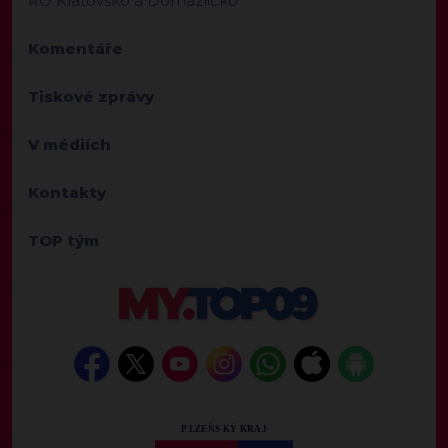
RO Klatovsko a Domažlicko
Komentáře
Tiskové zprávy
V médiích
Kontakty
TOP tým