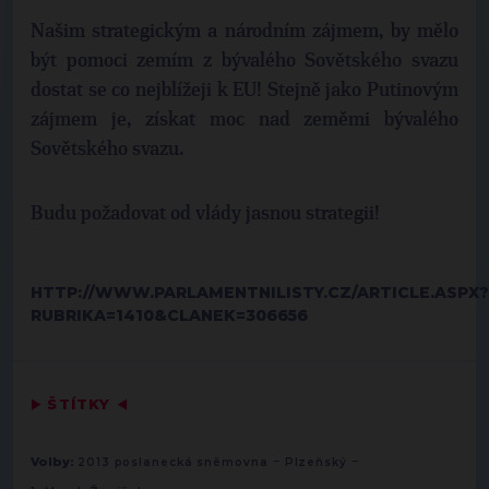
Našim strategickým a národním zájmem, by mělo
být pomoci zemím z bývalého Sovětského svazu
dostat se co nejblížeji k EU! Stejně jako Putinovým
zájmem je, získat moc nad zeměmi bývalého
Sovětského svazu.
Budu požadovat od vlády jasnou strategii!
HTTP://WWW.PARLAMENTNILISTY.CZ/ARTICLE.ASPX?
RUBRIKA=1410&CLANEK=306656
▶
ŠTÍTKY
◀
-
-
Volby:
2013 poslanecká sněmovna
Plzeňský