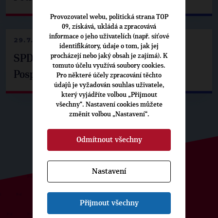
Provozovatel webu, politická strana TOP
09, získává, ukládá a zpracovává
informace o jeho uživatelích (např. síťové
29.7.2026
identifikátory, údaje o tom, jak jej
procházejí nebo jaký obsah je zajímá). K
SPD už není ve zprávě o extremismu.
tomuto účelu využívá soubory cookies.
Pospíšil: Je tu pachuť
Pro některé účely zpracování těchto
údajů je vyžadován souhlas uživatele,
který vyjádříte volbou „Přijmout
všechny“. Nastavení cookies můžete
změnit volbou „Nastavení“.
Odmítnout všechny
Nastavení
Přijmout všechny
ODEBÍREJTE NÁŠ TOPOVÝ