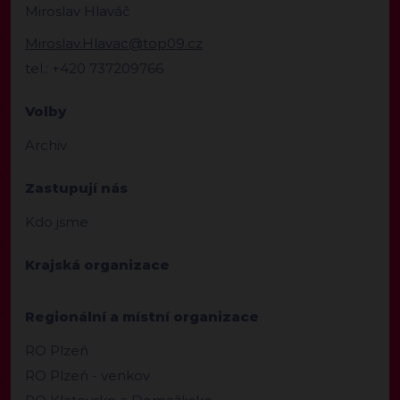
Miroslav Hlaváč
Miroslav.Hlavac@top09.cz
tel.: +420 737209766
Volby
Archiv
Zastupují nás
Kdo jsme
Krajská organizace
Regionální a místní organizace
RO Plzeň
RO Plzeň - venkov