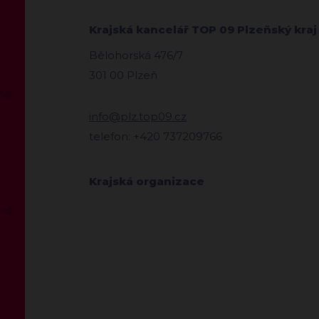
Krajská kancelář TOP 09 Plzeňský kraj
Bělohorská 476/7
301 00 Plzeň
info@plz.top09.cz
telefon: +420 737209766
Krajská organizace