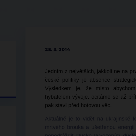
28. 3. 2014
Jedním z největších, jakkoli ne na pr
české politiky je absence strategi
Výsledkem je, že místo abychom
hybatelem vývoje, ocitáme se až příl
pak staví před hotovou věc.
Aktuálně je to vidět na ukrajinské k
mrtvého brouka a ušetřenou energii 
nepodráždit Rusko vyvozením důsl