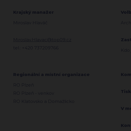
Krajský manažer
Vol
Miroslav Hlaváč
Arch
Miroslav.Hlavac@top09.cz
Zas
tel.: +420 737209766
Kdo
Regionální a místní organizace
Kom
RO Plzeň
Tis
RO Plzeň - venkov
RO Klatovsko a Domažlicko
V m
Kon