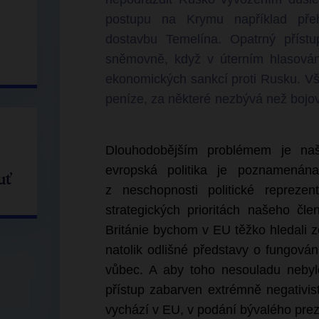
postupu na Krymu například pře
dostavbu Temelína. Opatrný přístu
sněmovně, když v úterním hlasování
ekonomických sankcí proti Rusku. Vš
peníze, za některé nezbývá než boj
Dlouhodobějším problémem je na
evropská politika je poznamenána 
uť
z neschopnosti politické repreze
strategických prioritách našeho čl
Británie bychom v EU těžko hledali ze
natolik odlišné představy o fungová
vůbec. A aby toho nesouladu nebyl
přístup zabarven extrémně negativi
vychází v EU, v podání bývalého prez