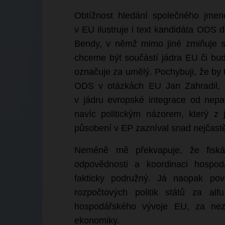
Obtížnost hledání společného jmeno
v EU ilustruje i text kandidáta ODS 
Bendy, v němž mimo jiné zmiňuje 
chceme být součástí jádra EU či bud
označuje za umělý. Pochybuji, že by 
ODS v otázkách EU Jan Zahradil, k
v jádru evropské integrace od nepamě
navíc politickým názorem, který z 
působení v EP zazníval snad nejčastě
Neméně mě překvapuje, že fiskál
odpovědnosti a koordinaci hospodá
fakticky podružný. Já naopak pova
rozpočtových politik států za al
hospodářského vývoje EU, za nez
ekonomiky.