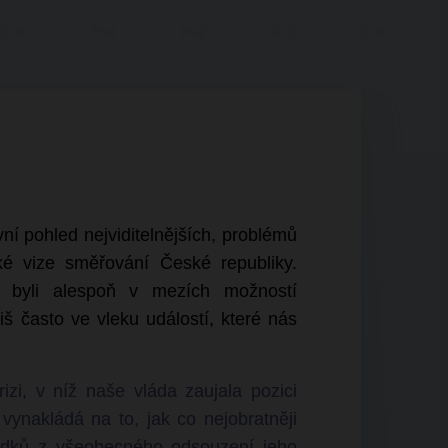
vní pohled nejviditelnějších, problémů
cké vize směřování České republiky.
 byli alespoň v mezích možností
iš často ve vleku událostí, které nás
rizi, v níž naše vláda zaujala pozici
vynakládá na to, jak co nejobratněji
edků z všeobecného odsouzení jeho