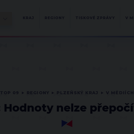
KRAJ
REGIONY
TISKOVÉ ZPRÁVY
V M
TOP 09
REGIONY
PLZEŇSKÝ KRAJ
V MÉDIÍC
 Hodnoty nelze přepočí