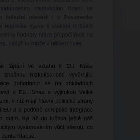
hodnocením zadávacího řízení na
p bohužel převážil i v Poslanecké
 neprošla výzva k uvalení tvrdších
echny hodnoty nelze přepočítávat na
ovat, i když to může v něčem bolet.
še tápání ve vztahu k EU. Naše
značnou rozkolísaností vyvěrající
ntace dohodnout se na základních
enství v EU. Snad s výjimkou Velké
mi, v níž mají hlavní politické strany
ní EU a o podobě evropské integrace
o málo, byl až do loňska ještě náš
stickým vystupováním vůči všemu, co
identa Klause.