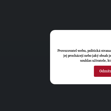
Provozovatel webu, politická strana 
jej procházejí nebo jaký obsah 
souhlas uživatele, k
Odmít