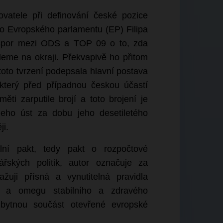
vatele při definování české pozice
do Evropského parlamentu (EP) Filipa
spor mezi ODS a TOP 09 o to, zda
eme na okraji. Překvapivě ho přitom
toto tvrzení podepsala hlavní postava
terý před případnou českou účastí
ti zarputile brojí a toto brojení je
jeho úst za dobu jeho desetiletého
ji.
ní pakt, tedy pakt o rozpočtové
řských politik, autor označuje za
žuji přísná a vynutitelná pravidla
fu a omegu stabilního a zdravého
bytnou součást otevřené evropské