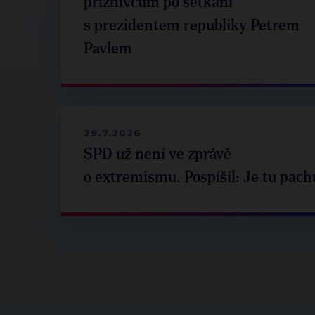
příznivcům po setkání
s prezidentem republiky Petrem
Pavlem
29.7.2026
SPD už není ve zprávě
o extremismu. Pospíšil: Je tu pach