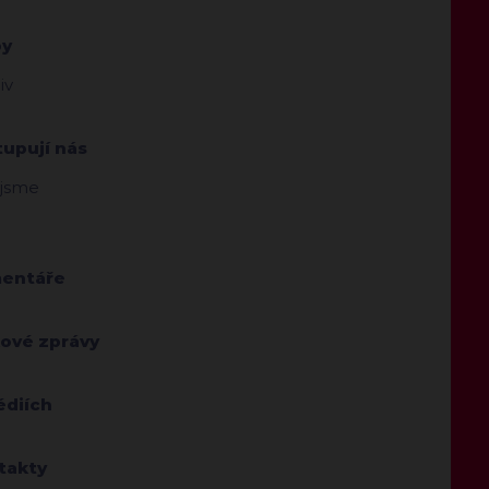
by
iv
tupují nás
 jsme
entáře
kové zprávy
édiích
takty