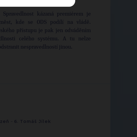
. Spravedlnost kázaná premiérem je
 měst, kde se ODS podílí na vládě.
ovského přístupu je pak jen odváděním
edlnosti celého systému. A tu nelze
dstranit nespravedlností jinou.
lzeň
-
6. Tomáš Jílek