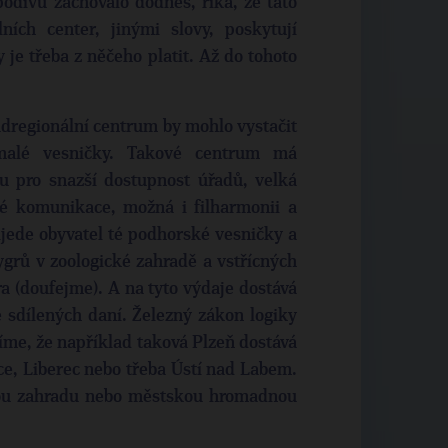
odivu zachovalo dodnes, říká, že tato
ních center, jinými slovy, poskytují
 je třeba z něčeho platit. Až do tohoto
nadregionální centrum by mohlo vystačit
malé vesničky. Takové centrum má
u pro snazší dostupnost úřadů, velká
é komunikace, možná i filharmonii a
ijede obyvatel té podhorské vesničky a
tygrů v zoologické zahradě a vstřícných
 (doufejme). A na tyto výdaje dostává
 sdílených daní. Železný zákon logiky
tíme, že například taková Plzeň dostává
ce, Liberec nebo třeba Ústí nad Labem.
kou zahradu nebo městskou hromadnou