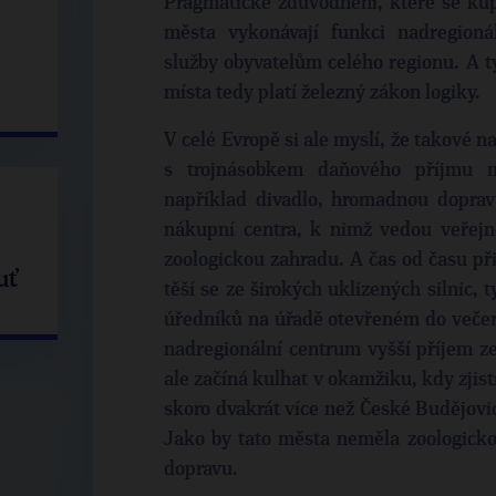
Pragmatické zdůvodnění, které se kup
města vykonávají funkci nadregionál
služby obyvatelům celého regionu. A ty
místa tedy platí železný zákon logiky.
V celé Evropě si ale myslí, že takové 
s trojnásobkem daňového příjmu 
například divadlo, hromadnou doprav
nákupní centra, k nimž vedou veřejn
zoologickou zahradu. A čas od času př
uť
těší se ze širokých uklizených silnic, 
úředníků na úřadě otevřeném do večera
nadregionální centrum vyšší příjem ze
ale začíná kulhat v okamžiku, kdy zjis
skoro dvakrát více než České Budějovi
Jako by tato města neměla zoologic
dopravu.