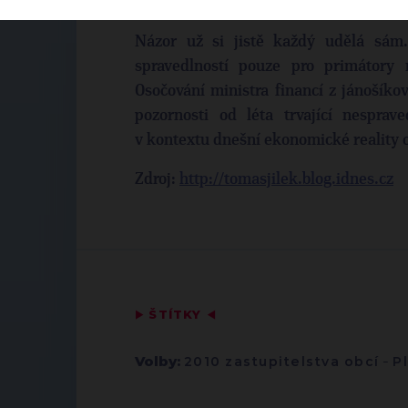
nepolepšily.
Názor už si jistě každý udělá sám
spravedlností pouze pro primátory
Osočování ministra financí z jánošík
pozornosti od léta trvající nesprav
v kontextu dnešní ekonomické reality o
Zdroj:
http://tomasjilek.blog.idnes.cz
▶
ŠTÍTKY
◀
Volby:
2010 zastupitelstva obcí
-
P