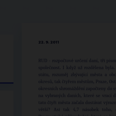
22. 9. 2011
RUD - rozpočtové určení daní, tři písm
společnost. I když už rozdělena byla
státu, rozuměj zbývající města a ob
okresů, tak čtyřem městům, Praze, Ostr
okresních shromáždění započteny do sy
na vybraných daních, které se vrací d
tato čtyři města začala dostávat výraz
větší? Asi tak 4,7 násobek toho, 