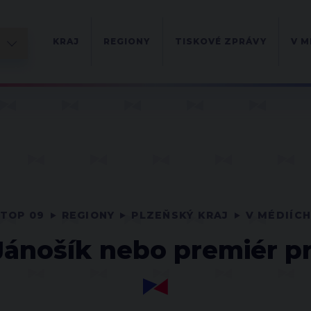
KRAJ
REGIONY
TISKOVÉ ZPRÁVY
V M
TOP 09
REGIONY
PLZEŇSKÝ KRAJ
V MÉDIÍC
 Jánošík nebo premiér p