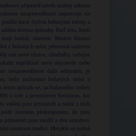
 smlouvy připravil návrh změny zákona
vedenou nespravedlnost napravuje na
l podílu mezi čtyřmi bohatými městy a
á udělat dvěma způsoby. Buď těm, kteří
 mají hodně, uberete. Ministr financí
ředků z bohatých měst přesunul směrem
ly mít nové silnice, chodníky, veřejné
lokalit například nové obyvatele nebo
e nespravedlnost dala odstranit, je
mu, tedy zachování bohatých měst a
 tento způsob se, za halasného volání
á ODS v čele s premiérem Nečasem. Asi
 volání jsou primátoři a radní z těch
ještě menším překvapením, že jsou
a primátoři jsou modří a dva oranžoví.
tátě smutnou tradici. Obvykle se jedná