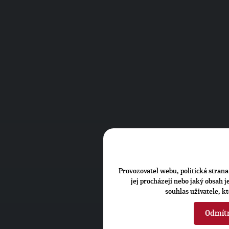
Provozovatel webu, politická strana 
jej procházejí nebo jaký obsah 
souhlas uživatele, k
Odmít