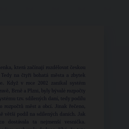
enka, která začínají rozdělovat českou
. Tedy na čtyři bohatá města a zbytek
ce. Když v roce 2002 zanikal systém
avě, Brně a Plzni, byly bývalé rozpočty
stému tzv. sdílených daní, tedy podílu
o rozpočtů měst a obcí. Jinak řečeno,
ně větší podíl na sdílených daních. Jak
co dostávala ta nejmenší vesnička.