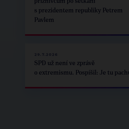
příznivcům po setkání
s prezidentem republiky Petrem
Pavlem
29.7.2026
SPD už není ve zprávě
o extremismu. Pospíšil: Je tu pach