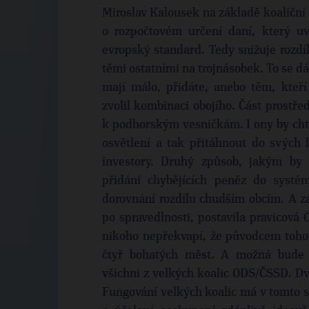
Miroslav Kalousek na základě koaliční
o rozpočtovém určení daní, který u
evropský standard. Tedy snižuje rozdí
těmi ostatními na trojnásobek. To se d
mají málo, přidáte, anebo těm, kteří
zvolil kombinaci obojího. Část prost
k podhorským vesničkám. I ony by chtě
osvětlení a tak přitáhnout do svých 
investory. Druhý způsob, jakým by s
přidání chybějících peněz do systé
dorovnání rozdílu chudším obcím. A za
po spravedlnosti, postavila pravicov
nikoho nepřekvapí, že původcem tohoto
čtyř bohatých měst. A možná bude 
všichni z velkých koalic ODS/ČSSD. Dv
Fungování velkých koalic má v tomto s