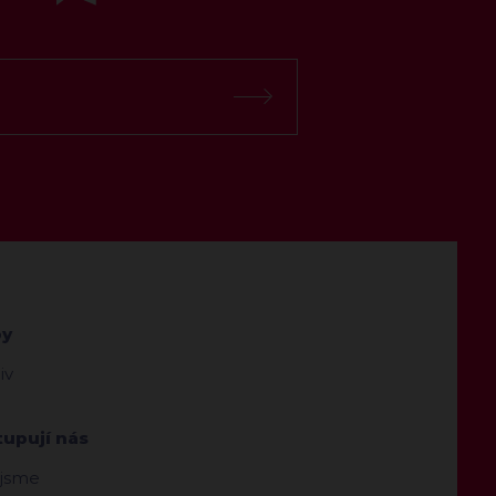
by
iv
tupují nás
 jsme