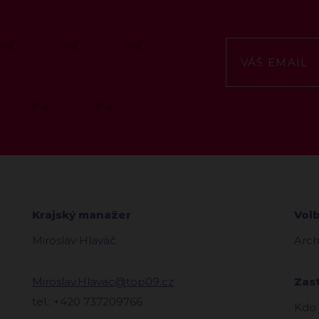
Krajský manažer
Vol
Miroslav Hlaváč
Arch
Miroslav.Hlavac@top09.cz
Zas
tel.: +420 737209766
Kdo