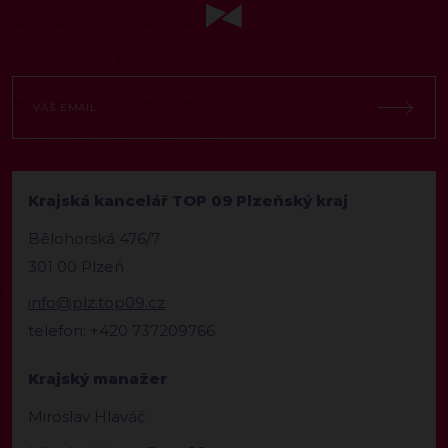
Krajská kancelář TOP 09 Plzeňský kraj
Bělohorská 476/7
301 00 Plzeň
info@plz.top09.cz
telefon: +420 737209766
Krajský manažer
Miroslav Hlaváč