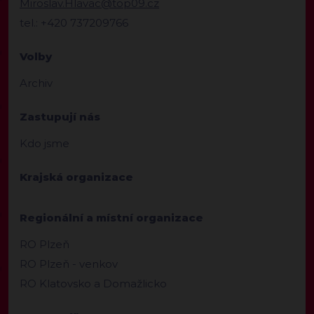
Miroslav.Hlavac@top09.cz
tel.: +420 737209766
Volby
Archiv
Zastupují nás
Kdo jsme
Krajská organizace
Regionální a místní organizace
RO Plzeň
RO Plzeň - venkov
RO Klatovsko a Domažlicko