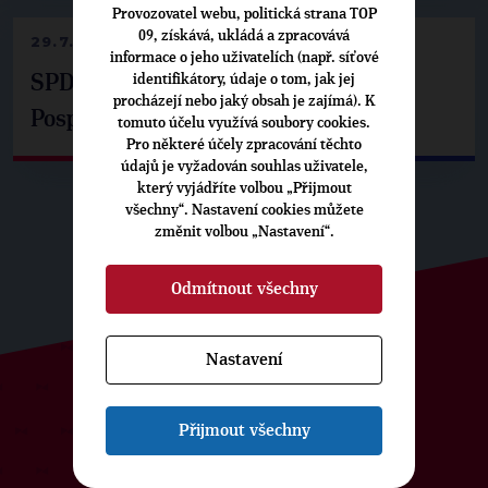
Provozovatel webu, politická strana TOP
09, získává, ukládá a zpracovává
29.7.2026
informace o jeho uživatelích (např. síťové
identifikátory, údaje o tom, jak jej
SPD už není ve zprávě o extremismu.
procházejí nebo jaký obsah je zajímá). K
Pospíšil: Je tu pachuť
tomuto účelu využívá soubory cookies.
Pro některé účely zpracování těchto
údajů je vyžadován souhlas uživatele,
který vyjádříte volbou „Přijmout
všechny“. Nastavení cookies můžete
změnit volbou „Nastavení“.
Odmítnout všechny
Nastavení
ODEBÍREJTE NÁŠ TOPOVÝ
Přijmout všechny
NEWSLETTER