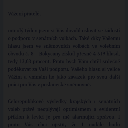
Vážení přátelé,
minulý týden jsem si Vás dovolil oslovit se žádostí
o podporu v senátních volbách. Také díky Vašemu
hlasu jsem ve sněmovních volbách ve volebním
obvodu č. 8 – Rokycany získal přesně 4 619 hlasů,
tedy 13,03 procent. Proto bych Vám chtěl srdečně
poděkovat za Vaši podporu. Vašeho hlasu si velice
Vážím a vnímám ho jako závazek pro svou další
práci pro Vás v poslanecké sněmovně.
Celorepublikové výsledky krajských i senátních
voleb právě neoplývají optimismem a evidentní
příklon k levici je pro mě alarmující zprávou. I
proto Vás chci ujistit, že I nadále budu