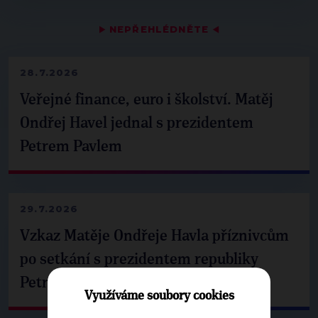
▶
NEPŘEHLÉDNĚTE
◀
28.7.2026
Veřejné finance, euro i školství. Matěj
Ondřej Havel jednal s prezidentem
Petrem Pavlem
29.7.2026
Vzkaz Matěje Ondřeje Havla příznivcům
po setkání s prezidentem republiky
Petrem Pavlem
Využíváme soubory cookies