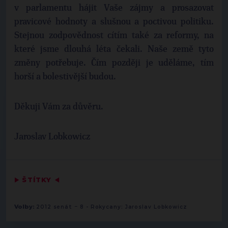
v parlamentu hájit Vaše zájmy a prosazovat
pravicové hodnoty a slušnou a poctivou politiku.
Stejnou zodpovědnost cítím také za reformy, na
které jsme dlouhá léta čekali. Naše země tyto
změny potřebuje. Čím později je uděláme, tím
horší a bolestivější budou.
Děkuji Vám za důvěru.
Jaroslav Lobkowicz
▶
ŠTÍTKY
◀
-
Volby:
2012 senát
8 - Rokycany: Jaroslav Lobkowicz