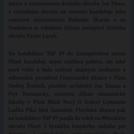
města a místostarosta druhého obvodu Jan Fluxa,
v centrálním obvodu na starostu kandiduje jeho
současný místostarosta Radoslav Škarda a na
Doubravce je volebním lídrem zastupitel čtvrtého
obvodu Václav Lacyk.
Na kandidátce TOP 09 do Zastupitelstva města
Plzně kandidují nejen ostřílení politici, ale také
nové tváře a řada veřejně známých osobnosti a
odborníků: prezident Francouzské aliance v Plzni
Ondřej Ženíšek, plzeňští architekti Jan Toman a
Petr Domanický, emeritní děkan ekonomické
fakulty v Plzni Miloš Nový či ředitel Gymnázia
Luďka Pika Aleš Janoušek. Plzeňská aliance pak
na kandidátce TOP 09 posílá do voleb na Městském
obvodu Plzeň 3 bývalého krajského radního pro