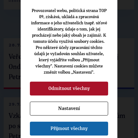
,
Radoslav Škarda
Michal Vozobule
Provozovatel webu, politická strana TOP
09, získává, ukládá a zpracovává
informace o jeho uživatelích (např. síťové
▶
NEPŘEHLÉDNĚTE
◀
identifikátory, údaje o tom, jak jej
procházejí nebo jaký obsah je zajímá). K
tomuto účelu využívá soubory cookies.
28.7.2026
Pro některé účely zpracování těchto
údajů je vyžadován souhlas uživatele,
Veřejné finance, euro i školství. Matěj
který vyjádříte volbou „Přijmout
Ondřej Havel jednal s prezidentem
všechny“. Nastavení cookies můžete
změnit volbou „Nastavení“.
Petrem Pavlem
Odmítnout všechny
29.7.2026
Nastavení
Vzkaz Matěje Ondřeje Havla příznivcům
po setkání s prezidentem republiky
Přijmout všechny
Petrem Pavlem