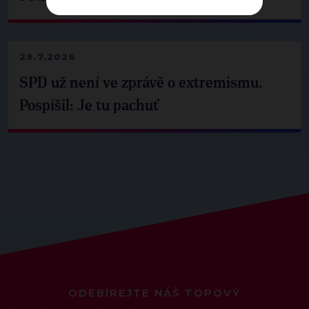
29.7.2026
SPD už není ve zprávě o extremismu.
Pospíšil: Je tu pachuť
ODEBÍREJTE NÁŠ TOPOVÝ