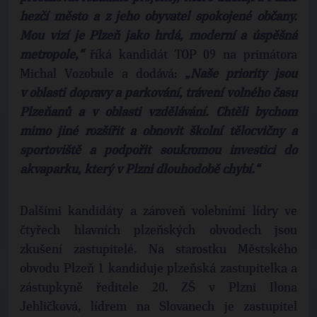
hezčí město a z jeho obyvatel spokojené občany.
Mou vizí je Plzeň jako hrdá, moderní a úspěšná
metropole,“
říká kandidát TOP 09 na primátora
Michal Vozobule a dodává:
„Naše priority jsou
v oblasti dopravy a parkování, trávení volného času
Plzeňanů a v oblasti vzdělávání. Chtěli bychom
mimo jiné rozšířit a obnovit školní tělocvičny a
sportoviště a podpořit soukromou investici do
akvaparku, který v Plzni dlouhodobě chybí.“
Dalšími kandidáty a zároveň volebními lídry ve
čtyřech hlavních plzeňských obvodech jsou
zkušení zastupitelé. Na starostku Městského
obvodu Plzeň 1 kandiduje plzeňská zastupitelka a
zástupkyně ředitele 20. ZŠ v Plzni Ilona
Jehličková, lídrem na Slovanech je zastupitel