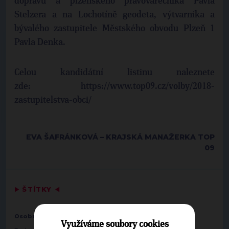
dopravu a plzeňského právovárečníka Pavla
Stelzera a na Lochotíně geodeta, výtvarníka a
bývalého zastupitele Městského obvodu Plzeň 1
Pavla Denka.
Celou kandidátní listinu naleznete
zde: https://www.top09.cz/volby/2018-
zastupitelstva-obci/
EVA ŠAFRÁNKOVÁ – KRAJSKÁ MANAŽERKA TOP
09
▶
ŠTÍTKY
◀
,
,
,
Osobnosti:
Jan Fluxa
Ilona Jehličková
Václav Lacyk
Využíváme soubory cookies