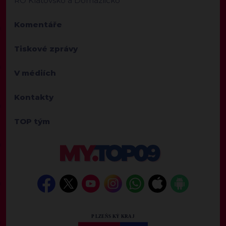
RO Klatovsko a Domažlicko
Komentáře
Tiskové zprávy
V médiích
Kontakty
TOP tým