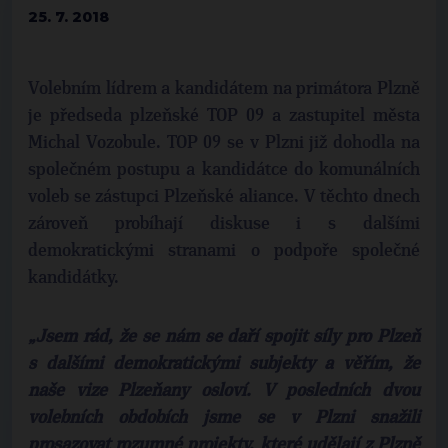
25. 7. 2018
Volebním lídrem a kandidátem na primátora Plzně
je předseda plzeňské TOP 09 a zastupitel města
Michal Vozobule. TOP 09 se v Plzni již dohodla na
společném postupu a kandidátce do komunálních
voleb se zástupci Plzeňské aliance. V těchto dnech
zároveň probíhají diskuse i s dalšími
demokratickými stranami o podpoře společné
kandidátky.
„Jsem rád, že se nám se daří spojit síly pro Plzeň
s dalšími demokratickými subjekty a věřím, že
naše vize Plzeňany osloví. V posledních dvou
volebních obdobích jsme se v Plzni snažili
prosazovat rozumné projekty, které udělají z Plzně