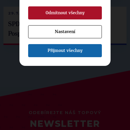
Odmítnout všechny
29.7.2026
SPD už není ve zprávě o extremismu.
Nastavení
Pospíšil: Je tu pachuť
Přijmout všechny
ODEBÍREJTE NÁŠ TOPOVÝ
NEWSLETTER