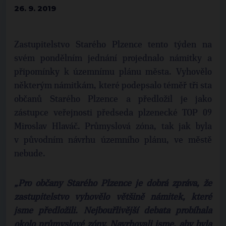
26. 9. 2019
Zastupitelstvo Starého Plzence tento týden na
svém pondělním jednání projednalo námitky a
připomínky k územnímu plánu města. Vyhovělo
některým námitkám, které podepsalo téměř tři sta
občanů Starého Plzence a předložil je jako
zástupce veřejnosti předseda plzenecké TOP 09
Miroslav Hlaváč. Průmyslová zóna, tak jak byla
v původním návrhu územního plánu, ve městě
nebude.
„Pro občany Starého Plzence je dobrá zpráva, že
zastupitelstvo vyhovělo většině námitek, které
jsme předložili. Nejbouřlivější debata probíhala
okolo průmyslové zóny. Navrhovali jsme, aby byla