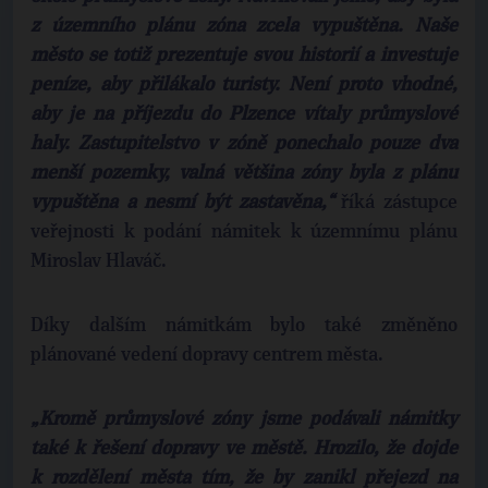
z územního plánu zóna zcela vypuštěna. Naše
město se totiž prezentuje svou historií a investuje
peníze, aby přilákalo turisty. Není proto vhodné,
aby je na příjezdu do Plzence vítaly průmyslové
haly. Zastupitelstvo v zóně ponechalo pouze dva
menší pozemky, valná většina zóny byla z plánu
vypuštěna a nesmí být zastavěna,“
říká zástupce
veřejnosti k podání námitek k územnímu plánu
Miroslav Hlaváč.
Díky dalším námitkám bylo také změněno
plánované vedení dopravy centrem města.
„Kromě průmyslové zóny jsme podávali námitky
také k řešení dopravy ve městě. Hrozilo, že dojde
k rozdělení města tím, že by zanikl přejezd na