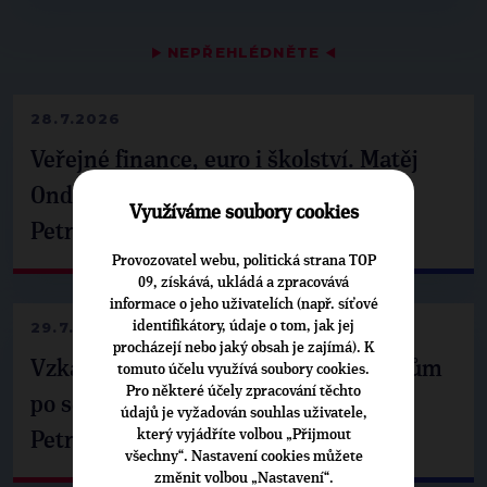
▶
NEPŘEHLÉDNĚTE
◀
28.7.2026
Veřejné finance, euro i školství. Matěj
Ondřej Havel jednal s prezidentem
Využíváme soubory cookies
Petrem Pavlem
Provozovatel webu, politická strana TOP
09, získává, ukládá a zpracovává
informace o jeho uživatelích (např. síťové
29.7.2026
identifikátory, údaje o tom, jak jej
procházejí nebo jaký obsah je zajímá). K
Vzkaz Matěje Ondřeje Havla příznivcům
tomuto účelu využívá soubory cookies.
Pro některé účely zpracování těchto
po setkání s prezidentem republiky
údajů je vyžadován souhlas uživatele,
který vyjádříte volbou „Přijmout
Petrem Pavlem
všechny“. Nastavení cookies můžete
změnit volbou „Nastavení“.