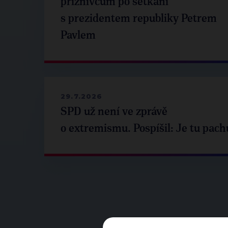
příznivcům po setkání
s prezidentem republiky Petrem
Pavlem
29.7.2026
SPD už není ve zprávě
o extremismu. Pospíšil: Je tu pach