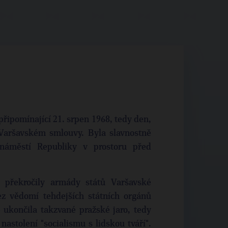
ipomínající 21. srpen 1968, tedy den,
Varšavském smlouvy. Byla slavnostně
áměstí Republiky v prostoru před
 překročily armády států Varšavské
z vědomí tehdejších státních orgánů
 ukončila takzvané pražské jaro, tedy
stolení "socialismu s lidskou tváří".