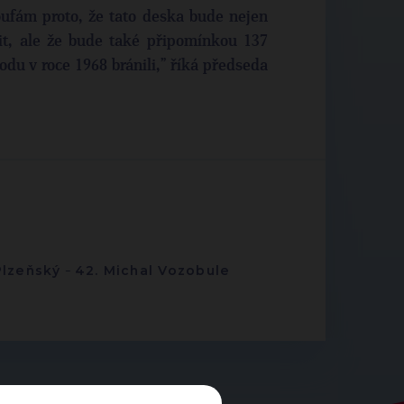
ufám proto, že tato deska bude nejen
t, ale že bude také připomínkou 137
odu v roce 1968 bránili,” říká předseda
Plzeňský
-
42. Michal Vozobule