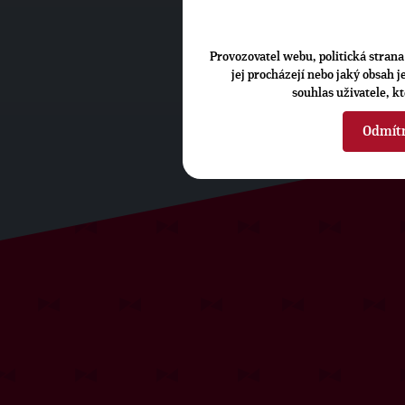
Provozovatel webu, politická strana 
jej procházejí nebo jaký obsah 
souhlas uživatele, k
Odmít