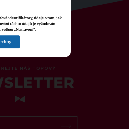
ťové identifikátory, údaje o tom, jak
cování těchto údajů je vyžadován
t volbou „Nastavení“.
šechny
ÍREJTE NÁŠ TOPOVÝ
SLETTER