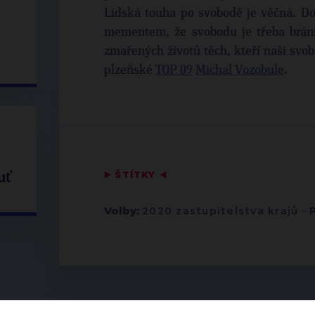
Lidská touha po svobodě je věčná. Do
mementem, že svobodu je třeba bráni
zmařených životů těch, kteří naši svob
plzeňské
TOP 09
Michal Vozobule
.
▶
ŠTÍTKY
◀
uť
Volby:
2020 zastupitelstva krajů
-