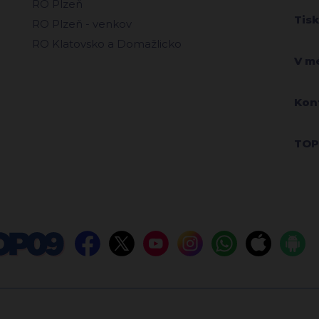
RO Plzeň
Tis
RO Plzeň - venkov
RO Klatovsko a Domažlicko
V m
Kon
TOP