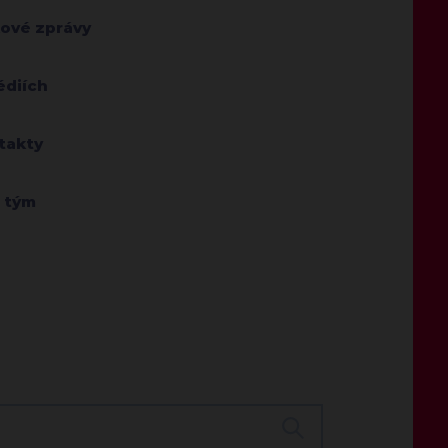
kové zprávy
édiích
takty
 tým