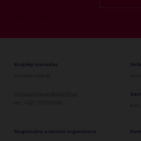
Krajský manažer
Vol
Miroslav Hlaváč
Arch
Miroslav.Hlavac@top09.cz
Zas
tel.: +420 737209766
Kdo
Regionální a místní organizace
Kom