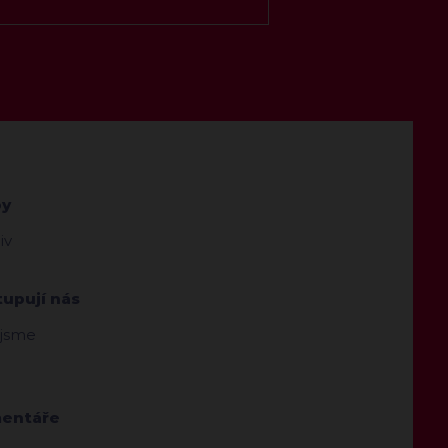
by
iv
tupují nás
 jsme
entáře