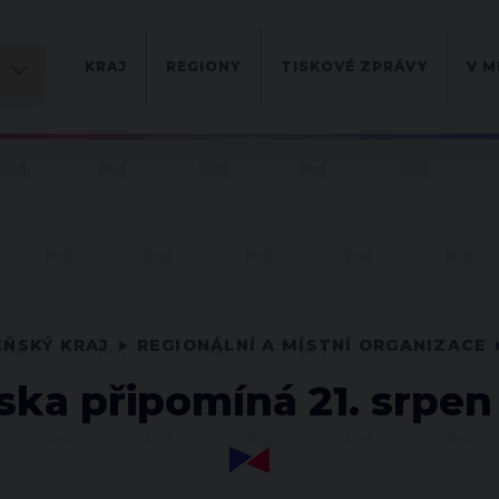
KRAJ
REGIONY
TISKOVÉ ZPRÁVY
V M
EŇSKÝ KRAJ
REGIONÁLNÍ A MÍSTNÍ ORGANIZACE
ka připomíná 21. srpen 