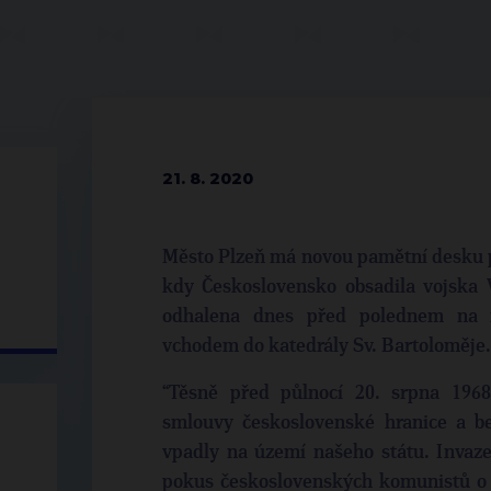
21. 8. 2020
Město Plzeň má novou pamětní desku př
kdy Československo obsadila vojska 
odhalena dnes před polednem na n
vchodem do katedrály Sv. Bartoloměje.
“Těsně před půlnocí 20. srpna 1968
smlouvy československé hranice a be
vpadly na území našeho státu. Invaze
pokus československých komunistů o na