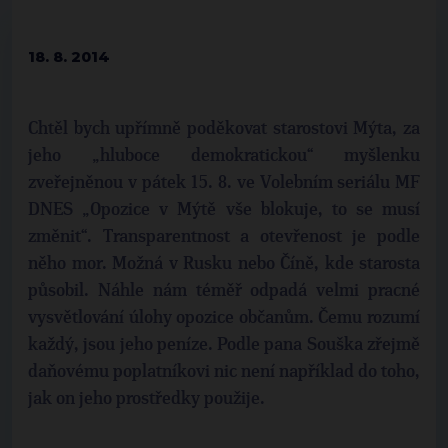
18. 8. 2014
Chtěl bych upřímně poděkovat starostovi Mýta, za
jeho „hluboce demokratickou“ myšlenku
zveřejněnou v pátek 15. 8. ve Volebním seriálu MF
DNES „Opozice v Mýtě vše blokuje, to se musí
změnit“. Transparentnost a otevřenost je podle
něho mor. Možná v Rusku nebo Číně, kde starosta
působil. Náhle nám téměř odpadá velmi pracné
vysvětlování úlohy opozice občanům. Čemu rozumí
každý, jsou jeho peníze. Podle pana Souška zřejmě
daňovému poplatníkovi nic není například do toho,
jak on jeho prostředky použije.