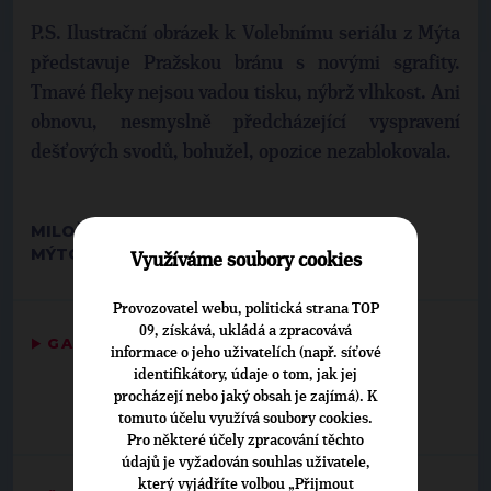
P.S. Ilustrační obrázek k Volebnímu seriálu z Mýta
představuje Pražskou bránu s novými sgrafity.
Tmavé fleky nejsou vadou tisku, nýbrž vlhkost. Ani
obnovu, nesmyslně předcházející vyspravení
dešťových svodů, bohužel, opozice nezablokovala.
MILOŠ FOGL, PŘEDSEDA MO TOP 09 VYSOKÉ
MÝTO
Využíváme soubory cookies
Provozovatel webu, politická strana TOP
09, získává, ukládá a zpracovává
▶
GALERIE
◀
informace o jeho uživatelích (např. síťové
identifikátory, údaje o tom, jak jej
procházejí nebo jaký obsah je zajímá). K
tomuto účelu využívá soubory cookies.
Pro některé účely zpracování těchto
údajů je vyžadován souhlas uživatele,
který vyjádříte volbou „Přijmout