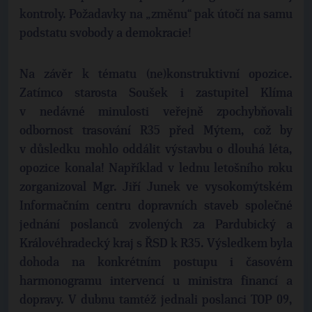
kontroly. Požadavky na „změnu“ pak útočí na samu
podstatu svobody a demokracie!
Na závěr k tématu (ne)konstruktivní opozice.
Zatímco starosta Soušek i zastupitel Klíma
v nedávné minulosti veřejně zpochybňovali
odbornost trasování R35 před Mýtem, což by
v důsledku mohlo oddálit výstavbu o dlouhá léta,
opozice konala! Například v lednu letošního roku
zorganizoval Mgr. Jiří Junek ve vysokomýtském
Informačním centru dopravních staveb společné
jednání poslanců zvolených za Pardubický a
Královéhradecký kraj s ŘSD k R35. Výsledkem byla
dohoda na konkrétním postupu i časovém
harmonogramu intervencí u ministra financí a
dopravy. V dubnu tamtéž jednali poslanci TOP 09,