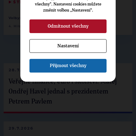
▶
ŠTÍTKY
◀
všechny“. Nastavení cookies můžete
změnit volbou „Nastavení“.
-
-
Volby:
2014 zastupitelstva obcí
Vysoké Mýto
Odmítnout všechny
4. Miloš Fogl
Nastavení
▶
NEPŘEHLÉDNĚTE
◀
Přijmout všechny
28.7.2026
Veřejné finance, euro i školství. Matěj
Ondřej Havel jednal s prezidentem
Petrem Pavlem
29.7.2026