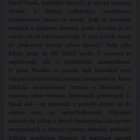
Pavel Novák, kandidát Patriotů, je zjevně vnímavý
člověk, v článku reflektující neutěšenou
bezpečnostní situaci ve městě. Tady se poměrně
rozchází s názorem starosty, podle kterého je ve
městě rok od roku bezpečněji. V čem si však notují
je „blokování rozvoje města opozicí“. Tady jako
kdyby psali do MF DNES spolu. U starosty to
nepřekvapí, jde o špičkového manipulátora.
U pana Nováka to zamrzí, neb rozhodně není
častým návštěvníkem jednání zastupitelstva. Krom
faktické nesmyslnosti tvrzení o blokování –
starosta zatím většinou dohromady potřebných 11
hlasů dal – to napovídá o potřebě dostat se do
obrazu sám, ne zprostředkovaně. Případně
nastudovat Zákon o obcích. Podsouvání takovýchto
nesmyslných a lživých tvrzení, bohužel, politické
kultuře nepřidává. Opozice je legitimní nástroj