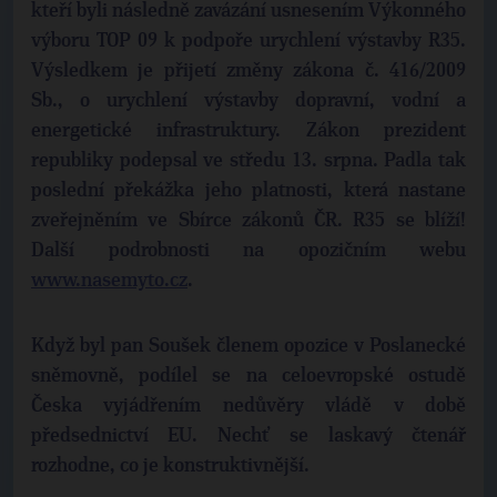
kteří byli následně zavázání usnesením Výkonného
výboru TOP 09 k podpoře urychlení výstavby R35.
Výsledkem je přijetí změny zákona č. 416/2009
Sb., o urychlení výstavby dopravní, vodní a
energetické infrastruktury. Zákon prezident
republiky podepsal ve středu 13. srpna. Padla tak
poslední překážka jeho platnosti, která nastane
zveřejněním ve Sbírce zákonů ČR. R35 se blíží!
Další podrobnosti na opozičním webu
www.nasemyto.cz
.
Když byl pan Soušek členem opozice v Poslanecké
sněmovně, podílel se na celoevropské ostudě
Česka vyjádřením nedůvěry vládě v době
předsednictví EU. Nechť se laskavý čtenář
rozhodne, co je konstruktivnější.