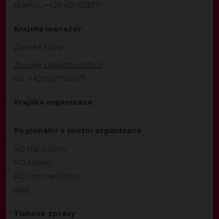
telefon: +420 607925171
Krajský manažer
Zbyněk Liška
Zbynek.Liska@top09.cz
tel.: +420 607925171
Krajská organizace
Regionální a místní organizace
RO Pardubice
RO Svitavy
RO Ústí nad Orlicí
další
Tiskové zprávy