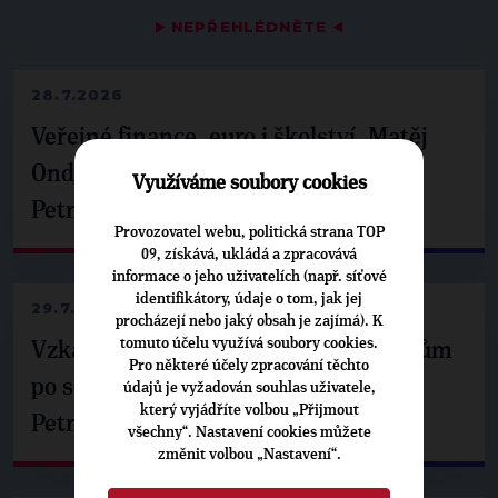
▶
NEPŘEHLÉDNĚTE
◀
28.7.2026
Veřejné finance, euro i školství. Matěj
Ondřej Havel jednal s prezidentem
Využíváme soubory cookies
Petrem Pavlem
Provozovatel webu, politická strana TOP
09, získává, ukládá a zpracovává
informace o jeho uživatelích (např. síťové
identifikátory, údaje o tom, jak jej
29.7.2026
procházejí nebo jaký obsah je zajímá). K
tomuto účelu využívá soubory cookies.
Vzkaz Matěje Ondřeje Havla příznivcům
Pro některé účely zpracování těchto
po setkání s prezidentem republiky
údajů je vyžadován souhlas uživatele,
který vyjádříte volbou „Přijmout
Petrem Pavlem
všechny“. Nastavení cookies můžete
změnit volbou „Nastavení“.