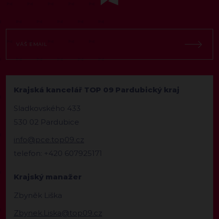
Krajská kancelář TOP 09 Pardubický kraj
Sladkovského 433
530 02 Pardubice
info@pce.top09.cz
telefon: +420 607925171
Krajský manažer
Zbyněk Liška
Zbynek.Liska@top09.cz