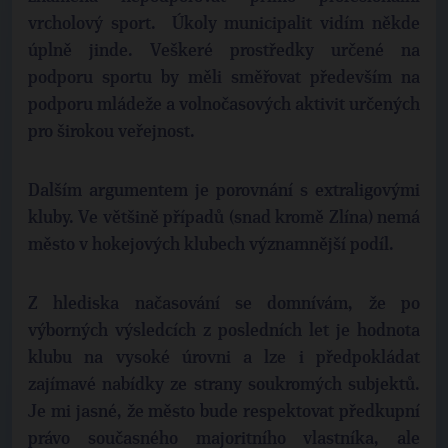
vrcholový sport. Úkoly municipalit vidím někde
úplně jinde. Veškeré prostředky určené na
podporu sportu by měli směřovat především na
podporu mládeže a volnočasových aktivit určených
pro širokou veřejnost.
Dalším argumentem je porovnání s extraligovými
kluby. Ve většině případů (snad kromě Zlína) nemá
město v hokejových klubech významnější podíl.
Z hlediska načasování se domnívám, že po
výborných výsledcích z posledních let je hodnota
klubu na vysoké úrovni a lze i předpokládat
zajímavé nabídky ze strany soukromých subjektů.
Je mi jasné, že město bude respektovat předkupní
právo současného majoritního vlastníka, ale