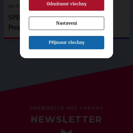
Odmítnout všechny
29.7.2026
SPD už není ve zprávě o extremismu.
Nastavení
Pospíšil: Je tu pachuť
Přijmout všechny
ODEBÍREJTE NÁŠ TOPOVÝ
NEWSLETTER