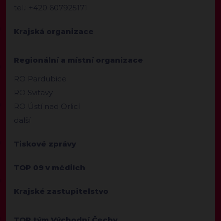
tel.: +420 607925171
Krajská organizace
Regionální a místní organizace
RO Pardubice
RO Svitavy
RO Ústí nad Orlicí
další
Tiskové zprávy
TOP 09 v médiích
Krajské zastupitelstvo
TOP tým Východní Čechy