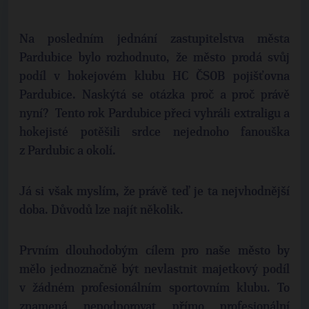
Na posledním jednání zastupitelstva města
Pardubice bylo rozhodnuto, že město prodá svůj
podíl v hokejovém klubu HC ČSOB pojišťovna
Pardubice. Naskýtá se otázka proč a proč právě
nyní? Tento rok Pardubice přeci vyhráli extraligu a
hokejisté potěšili srdce nejednoho fanouška
z Pardubic a okolí.
Já si však myslím, že právě teď je ta nejvhodnější
doba. Důvodů lze najít několik.
Prvním dlouhodobým cílem pro naše město by
mělo jednoznačně být nevlastnit majetkový podíl
v žádném profesionálním sportovním klubu. To
znamená nepodporovat přímo profesionální