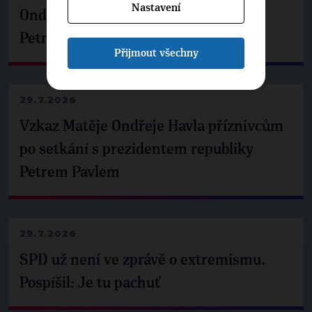
Nastavení
Ondřej Havel jednal s prezidentem
Petrem Pavlem
Přijmout všechny
29.7.2026
Vzkaz Matěje Ondřeje Havla příznivcům
po setkání s prezidentem republiky
Petrem Pavlem
29.7.2026
SPD už není ve zprávě o extremismu.
Pospíšil: Je tu pachuť