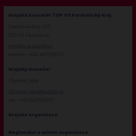
Krajská kancelář TOP 09 Pardubický kraj
Sladkovského 433
530 02 Pardubice
info@pce.top09.cz
telefon: +420 607925171
Krajský manažer
Zbyněk Liška
Zbynek.Liska@top09.cz
tel.: +420 607925171
Krajská organizace
Regionální a místní organizace