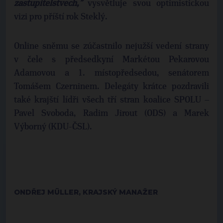
zastupitelstvech,”
vysvětluje svou optimistickou
vizi pro příští rok Steklý.
Online sněmu se zúčastnilo nejužší vedení strany
v čele s předsedkyní Markétou Pekarovou
Adamovou a 1. místopředsedou, senátorem
Tomášem Czerninem. Delegáty krátce pozdravili
také krajští lídři všech tří stran koalice SPOLU –
Pavel Svoboda, Radim Jirout (ODS) a Marek
Výborný (KDU-ČSL).
ONDŘEJ MÜLLER, KRAJSKÝ MANAŽER