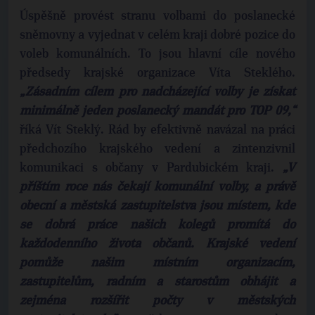
Úspěšně provést stranu volbami do poslanecké
sněmovny a vyjednat v celém kraji dobré pozice do
voleb komunálních. To jsou hlavní cíle nového
předsedy krajské organizace Víta Steklého.
„Zásadním cílem pro nadcházející volby je získat
minimálně jeden poslanecký mandát pro TOP 09,“
říká Vít Steklý. Rád by efektivně navázal na práci
předchozího krajského vedení a zintenzivnil
komunikaci s občany v Pardubickém kraji.
„V
příštím roce nás čekají komunální volby, a právě
obecní a městská zastupitelstva jsou místem, kde
se dobrá práce našich kolegů promítá do
každodenního života občanů. Krajské vedení
pomůže našim místním organizacím,
zastupitelům, radním a starostům obhájit a
zejména rozšířit počty v městských