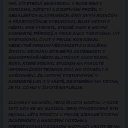
ING. VÍT STEKLÝ
SE NARODIL V ROCE 1990 V
CHRUDIMI, DĚTSTVÍ A DOSPÍVÁNÍ PROŽIL V
NEDALEKÝCH SLATIŇANECH. DÍKY SVÝM RODIČŮM
A PRARODIČŮM SI VYBUDOVAL SILNÝ VZTAH K
MĚSTU, KDE VYROSTL, STEJNĚ JAKO K MÍSTNÍ
KOMUNITĚ, PŘÍRODĚ A KRAJI JAKO TAKOVÉMU. VÍT
VYSTUDOVAL ČVUT V PRAZE, KDE ZÍSKAL
NEZBYTNÉ PENZUM VĚDOMOSTÍ DO DALŠÍHO
ŽIVOTA. OD ROKU 2018 SBÍRÁ ZKUŠENOSTI V
SAMOSPRÁVĚ MĚSTA SLATIŇANY JAKO RADNÍ.
ROKY, KTERÉ STRÁVIL STUDIEM NA FAKULTĚ
INFORMAČNÍCH TECHNOLOGIÍ, HO DOVEDLY K
UVĚDOMĚNÍ, ŽE AKTIVNÍ VYSTUPOVÁNÍ V
KOMUNITĚ LIDÍ A V MÍSTĚ, KE KTERÉMU MÁ VZTAH,
JE TO, CO HO V ŽIVOTĚ NAPLŇUJE.
ZLOMOVÝ OKAMŽIK JEHO ŽIVOTA NASTAL V ROCE
2017, KDY SE MU NARODIL JEHO PRVOROZENÝ SYN
MICHAL. LÉTA PROŽITÁ V PRAZE, ZÍSKANÉ ŽIVOTNÍ
ZKUŠENOSTI A NAROZENÍ POTOMKA
PŘEDSTAVOVALY ZÁSADNÍ MOTIVACI VRÁTIT SE NA