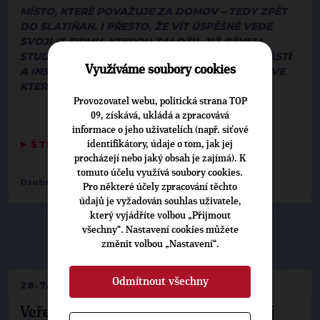
MÍSTO, KTERÉ POVAŽUJE ZA DOMOV – TEDY ZPĚT
DO SLATIŇAN. I PŘESTO, ŽE VÍT ÚSPĚŠNĚ VEDE
SVOJI IT FIRMU, KTEROU ZALOŽIL JIŽ BĚHEM
STUDIÍ, JE RODINNÝ ŽIVOT NEZBYTNOU SOUČÁSTÍ
Využíváme soubory cookies
A INSPIRACÍ V AKTIVNÍM BUDOVÁNÍ HODNOT, VE
KTERÉ SÁM PEVNĚ VĚŘÍ.
Provozovatel webu, politická strana TOP
09, získává, ukládá a zpracovává
informace o jeho uživatelích (např. síťové
▶
ŠTÍTKY
◀
identifikátory, údaje o tom, jak jej
procházejí nebo jaký obsah je zajímá). K
tomuto účelu využívá soubory cookies.
Osobnosti:
Vít Steklý
Pro některé účely zpracování těchto
údajů je vyžadován souhlas uživatele,
který vyjádříte volbou „Přijmout
všechny“. Nastavení cookies můžete
▶
NEPŘEHLÉDNĚTE
◀
změnit volbou „Nastavení“.
Odmítnout všechny
28.7.2026
Veřejné finance, euro i školství. Matěj