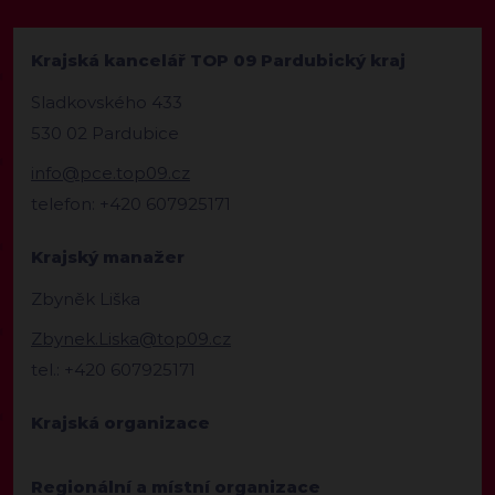
Krajská kancelář TOP 09 Pardubický kraj
Sladkovského 433
530 02 Pardubice
info@pce.top09.cz
telefon: +420 607925171
Krajský manažer
Zbyněk Liška
Zbynek.Liska@top09.cz
tel.: +420 607925171
Krajská organizace
Regionální a místní organizace