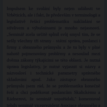
Impulsem ke svolání byly nejen události ve
Vrběticích, ale i fakt, že především v terminologii a
legislativě řešící problematiku nakládání se
střelivem a výbušninami je mnoho nejasností.
„Seminář zcela určitě splnil svůj smysl tím, že se
sešly všechny tři strany - státní správa, poslanci i
firmy z obranného průmyslu a že tu byly v plné
nahotě pojmenovány problémy a nesoulad mezi
dvěma zákony týkajícími se této oblasti. Je nutná
úprava legislativy, je nutné vyjasnit si názvy a
názvosloví i technické parametry správného
skladování apod. Jako zástupce obranného
průmyslu jsem rád, že se problematika konečně
řeší a chci poděkovat poslancům Skalickému a
Kádnerovi, že seminář uspořádali,“ komentoval
tehdy seminář viceprezident Asociace obranného a