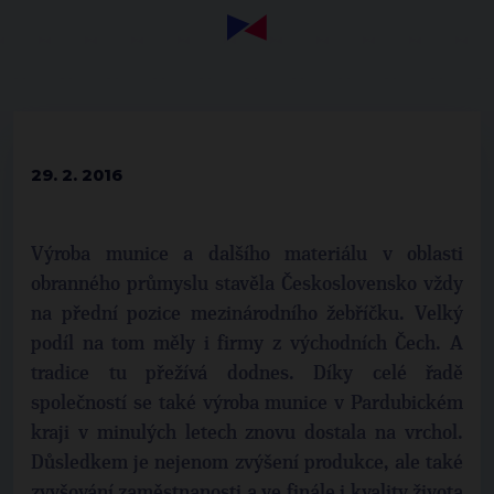
29. 2. 2016
Výroba munice a dalšího materiálu v oblasti
obranného průmyslu stavěla Československo vždy
na přední pozice mezinárodního žebříčku. Velký
podíl na tom měly i firmy z východních Čech. A
tradice tu přežívá dodnes. Díky celé řadě
společností se také výroba munice v Pardubickém
kraji v minulých letech znovu dostala na vrchol.
Důsledkem je nejenom zvýšení produkce, ale také
zvyšování zaměstnanosti a ve finále i kvality života