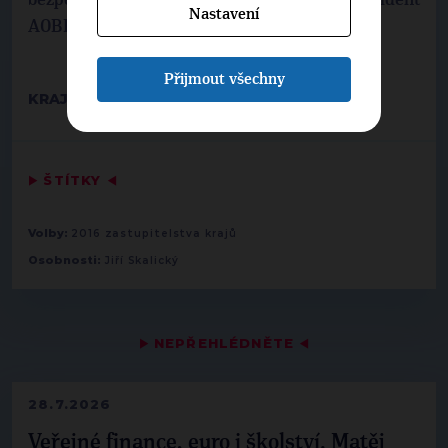
bezpečnostních zájmů ČR,“ dodal viceprezident
Nastavení
AOBP Trávníček.
Přijmout všechny
KRAJSKÉ LISTY
▶
ŠTÍTKY
◀
Volby:
2016 zastupitelstva krajů
Osobnosti:
Jiří Skalický
▶
NEPŘEHLÉDNĚTE
◀
28.7.2026
Veřejné finance, euro i školství. Matěj