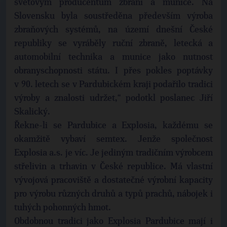
světovým producentům zbraní a munice. Na
Slovensku byla soustředěna především výroba
zbraňových systémů, na území dnešní České
republiky se vyráběly ruční zbraně, letecká a
automobilní technika a munice jako nutnost
obranyschopnosti státu. I přes pokles poptávky
v 90. letech se v Pardubickém kraji podařilo tradici
výroby a znalosti udržet,“ podotkl poslanec Jiří
Skalický.
Řekne-li se Pardubice a Explosia, každému se
okamžitě vybaví semtex. Jenže společnost
Explosia a.s. je víc. Je jediným tradičním výrobcem
střelivin a trhavin v České republice. Má vlastní
vývojová pracoviště a dostatečné výrobní kapacity
pro výrobu různých druhů a typů prachů, nábojek i
tuhých pohonných hmot.
Obdobnou tradici jako Explosia Pardubice mají i