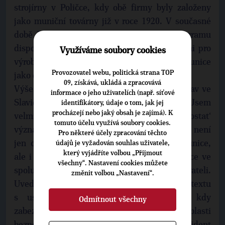
strojírny v Poličce, kdy obě firmy byly založeny
jako muniční továrny již v roce 1920. V současné
době Poličské strojírny mimo civilního programu
disponují vývojovými a výrobními kapacitami pro
Využíváme soubory cookies
výrobu nejen komponent, ale i velkorážové munice
Provozovatel webu, politická strana TOP
jako celku.
09, získává, ukládá a zpracovává
Výše uvedené firmy doplňuje výzkumný ústav ve
informace o jeho uživatelích (např. síťové
Slavičíně jako nezávislý technický garant. „Jsem
identifikátory, údaje o tom, jak jej
procházejí nebo jaký obsah je zajímá). K
velmi rád, že se podařilo pod jednu střechu ‚dostat‘
tomuto účelu využívá soubory cookies.
významné společnosti v daném oboru. Cílem není
Pro některé účely zpracování těchto
jen obnova klasické výroby velkorážové munice,
údajů je vyžadován souhlas uživatele,
který vyjádříte volbou „Přijmout
ale i zabezpečení výroby sofistikované munice ve
všechny“. Nastavení cookies můžete
spolupráci s významnými světovými dodavateli.
změnit volbou „Nastavení“.
Uvedené kroky jsou realizovány také v kontextu
s usnesením vlády ČR z roku 2013, kdy
Odmítnout všechny
zabezpečování munice patří mezi podstatné oblasti