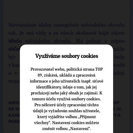
Nevnímáme úlohu zastupitele městského obvodu
tak, že má vždy a za všech okolností hájit zájem
úřadu
městského obvodu. Má jednat v zájmu
občanů
městského obvodu a tímto zájmem může
Využíváme soubory cookies
být i zrušení úřadu. Neshledáváme tedy
v kandidatuře do zastupitelstev městských obvodů
Provozovatel webu, politická strana TOP
a v záměru některé tyto obvody zrušit žádný
09, získává, ukládá a zpracovává
rozpor.
informace o jeho uživatelích (např. síťové
identifikátory, údaje o tom, jak jej
procházejí nebo jaký obsah je zajímá). K
tomuto účelu využívá soubory cookies.
MDDR. MICHAL PRAŽAN, LÍDR KANDIDÁTKY TOP
Pro některé účely zpracování těchto
09 DO ZASTUPITELSTVA OBVODU PARDUBICE IV,
údajů je vyžadován souhlas uživatele,
KANDIDÁT TOP 09 DO ZASTUPITELSTVA MĚSTA
který vyjádříte volbou „Přijmout
PARDUBICE, PRAZAN@DENTPRA.CZ
všechny“. Nastavení cookies můžete
změnit volbou „Nastavení“.