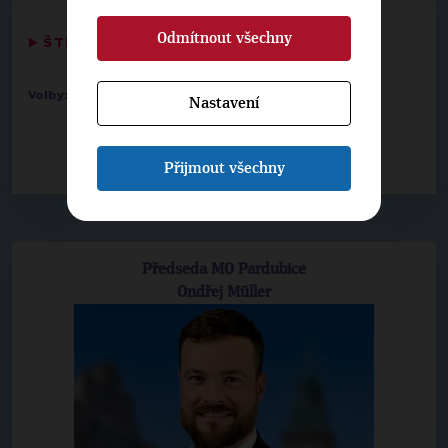
Odmítnout všechny
▶
ŠTÍTKY
◀
Volby:
2014 zastupitelstva obcí
Nastavení
-
Pardubice
5. Michal Pražan
-
Pardubice IV
1. Michal Pražan
Přijmout všechny
Předseda MO Pardubice
Ondřej Müller