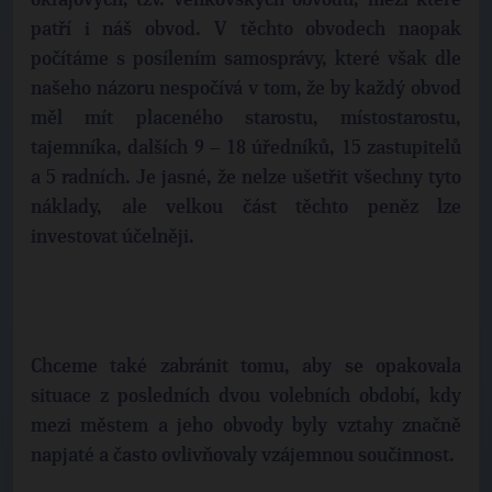
okrajových, tzv. venkovských obvodů, mezi které
patří i náš obvod. V těchto obvodech naopak
počítáme s posílením samosprávy, které však dle
našeho názoru nespočívá v tom, že by každý obvod
měl mít placeného starostu, místostarostu,
tajemníka, dalších 9 – 18 úředníků, 15 zastupitelů
a 5 radních. Je jasné, že nelze ušetřit všechny tyto
náklady, ale velkou část těchto peněz lze
investovat účelněji.
Chceme také zabránit tomu, aby se opakovala
situace z posledních dvou volebních období, kdy
mezi městem a jeho obvody byly vztahy značně
napjaté a často ovlivňovaly vzájemnou součinnost.