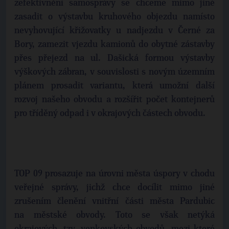
zefektivnění samosprávy se chceme mimo jiné
zasadit o výstavbu kruhového objezdu namísto
nevyhovující křižovatky u nadjezdu v Černé za
Bory, zamezit vjezdu kamionů do obytné zástavby
přes přejezd na ul. Dašická formou výstavby
výškových zábran, v souvislosti s novým územním
plánem prosadit variantu, která umožní další
rozvoj našeho obvodu a rozšířit počet kontejnerů
pro tříděný odpad i v okrajových částech obvodu.
TOP 09 prosazuje na úrovni města úspory v chodu
veřejné správy, jichž chce docílit mimo jiné
zrušením členění vnitřní části města Pardubic
na městské obvody. Toto se však netýká