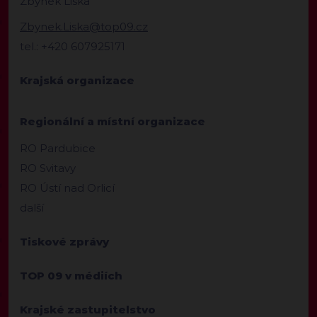
Zbyněk Liška
Zbynek.Liska@top09.cz
tel.: +420 607925171
Krajská organizace
Regionální a místní organizace
RO Pardubice
RO Svitavy
RO Ústí nad Orlicí
další
Tiskové zprávy
TOP 09 v médiích
Krajské zastupitelstvo