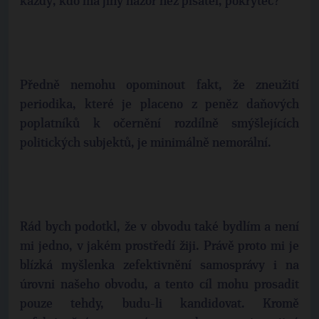
každý, kdo má jiný názor než pisatel, pokrytec?
Předně nemohu opominout fakt, že zneužití
periodika, které je placeno z peněz daňových
poplatníků k očernění rozdílně smýšlejících
politických subjektů, je minimálně nemorální.
Rád bych podotkl, že v obvodu také bydlím a není
mi jedno, v jakém prostředí žiji. Právě proto mi je
blízká myšlenka zefektivnění samosprávy i na
úrovni našeho obvodu, a tento cíl mohu prosadit
pouze tehdy, budu-li kandidovat. Kromě