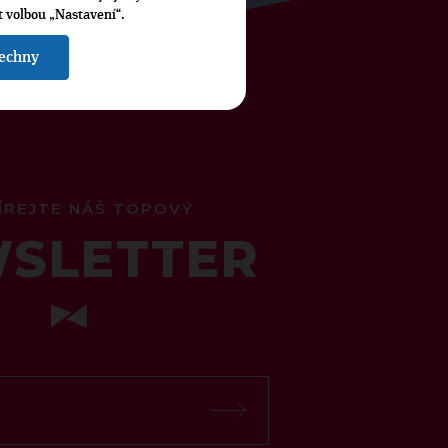
t volbou „Nastavení“.
šechny
ÍREJTE NÁŠ TOPOVÝ
SLETTER