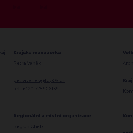
raj
Krajská manažerka
Vol
Petra Vaněk
Arch
petra.vanek@top09.cz
Kra
tel.: +420 775906139
Komi
Regionální a místní organizace
Kon
Region Cheb
Kra