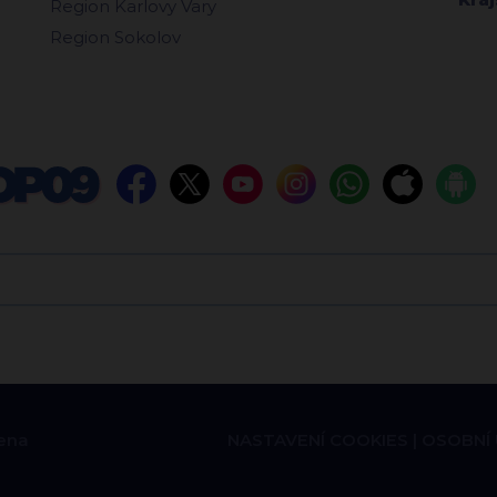
Region Karlovy Vary
Region Sokolov
ena
NASTAVENÍ COOKIES
OSOBNÍ