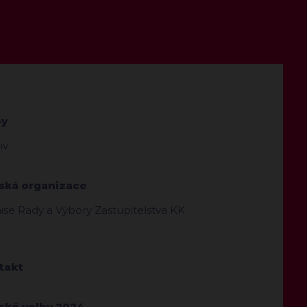
by
iv
jská organizace
se Rady a Výbory Zastupitelstva KK
takt
jské volby 2024