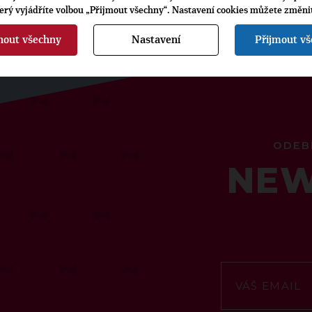
terý vyjádříte volbou „Přijmout všechny“. Nastavení cookies můžete změni
nout všechny
Nastavení
Přijmout v
ODEB
NEW