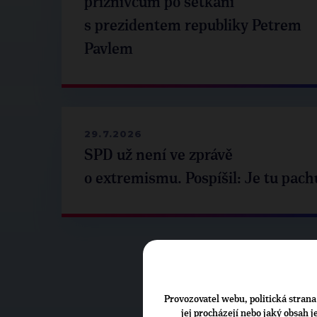
příznivcům po setkání
s prezidentem republiky Petrem
Pavlem
29.7.2026
SPD už není ve zprávě
o extremismu. Pospíšil: Je tu pach
Provozovatel webu, politická strana 
jej procházejí nebo jaký obsah 