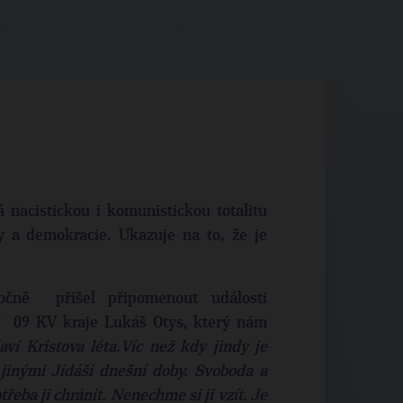
á nacistickou i komunistickou totalitu
 a demokracie. Ukazuje na to, že je
očně přišel připomenout události
P 09 KV kraje Lukáš Otys, který nám
ví Kristova léta.Víc než kdy jindy je
 jinými Jídáši dnešní doby. Svoboda a
eba ji chránit. Nenechme si ji vzít. Je