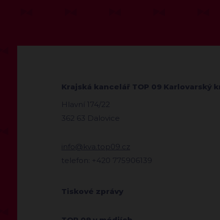
Krajská kancelář TOP 09 Karlovarský k
Hlavní 174/22
362 63 Dalovice
info@kva.top09.cz
telefon: +420 775906139
Tiskové zprávy
TOP 09 v médiích