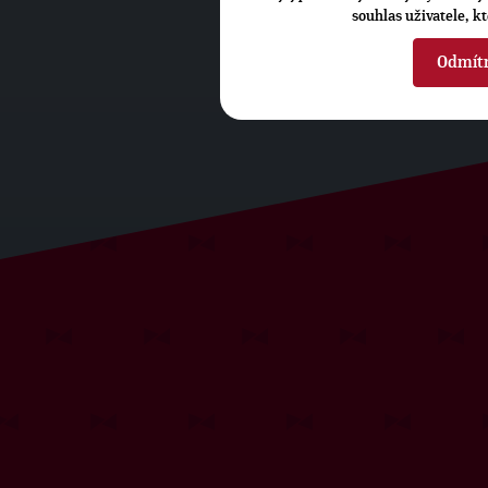
souhlas uživatele, k
Odmít