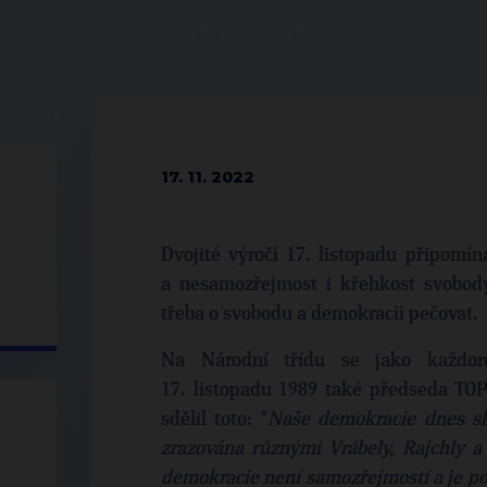
17. 11. 2022
Dvojité výročí 17. listopadu připomín
a nesamozřejmost i křehkost svobody
třeba o svobodu a demokracii pečovat.
Na Národní třídu se jako každor
17. listopadu 1989 také předseda TO
sdělil toto: "
Naše demokracie dnes sla
zrazována různými Vrábely, Rajchly a
demokracie není samozřejmostí a je potř