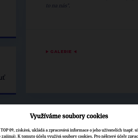
to na nás".
▶
GALERIE
◀
uť
Využíváme soubory cookies
TOP 09, získává, ukládá a zpracovává informace o jeho uživatelích (např. sí
je zajímá). K tomuto účelu využívá soubory cookies. Pro některé účely zpra