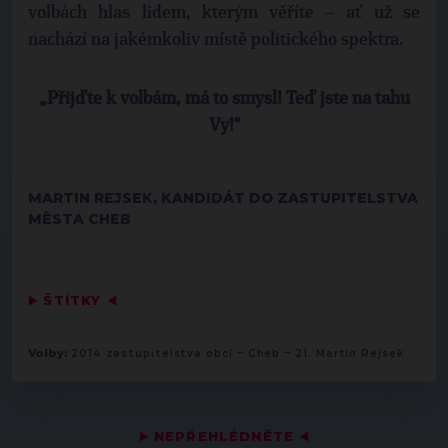
volbách hlas lidem, kterým věříte – ať už se
nachází na jakémkoliv místě politického spektra.
„Přijďte k volbám, má to smysl! Teď jste na tahu
Vy!“
MARTIN REJSEK, KANDIDÁT DO ZASTUPITELSTVA
MĚSTA CHEB
▶
ŠTÍTKY
◀
-
-
Volby:
2014 zastupitelstva obcí
Cheb
21. Martin Rejsek
▶
NEPŘEHLÉDNĚTE
◀