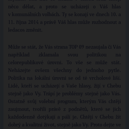
něco dělat, a proto se ucházejí o Váš hlas
v komunálních volbách. Ty se konají ve dnech 10. a
11. října 2014 a právě Váš hlas může rozhodnout a
ledacos změnit.
Může se stát, že Vás strana TOP 09 nezaujala či Vás
například zklamala svou politikou na
celorepublikové úrovni. To vše se může stát.
Neházejte ovšem všechny do jednoho pytle.
Politika na lokální úrovni se od té vrcholové liší.
Lidé, kteří se ucházejí o Vaše hlasy, žijí v Chebu
stejně jako Vy. Trápí je problémy stejné jako Vás.
Ostatně svůj volební program, kterým Vás chtějí
zaujmout, tvořili právě z podnětů, které se jich
každodenně dotýkají a pálí je. Chtějí v Chebu žít
dobrý a kvalitní život, stejně jako Vy. Proto dejte ve