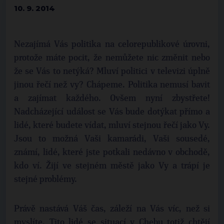
10. 9. 2014
Nezajímá Vás politika na celorepublikové úrovni,
protože máte pocit, že nemůžete nic změnit nebo
že se Vás to netýká? Mluví politici v televizi úplně
jinou řečí než vy? Chápeme. Politika nemusí bavit
a zajímat každého. Ovšem nyní zbystřete!
Nadcházející událost se Vás bude dotýkat přímo a
lidé, které budete vídat, mluví stejnou řečí jako Vy.
Jsou to možná Vaši kamarádi, Vaši sousedé,
známí, lidé, které jste potkali nedávno v obchodě,
kdo ví. Žijí ve stejném městě jako Vy a trápí je
stejné problémy.
Právě nastává Váš čas, záleží na Vás víc, než si
myslíte. Tito lidé se situací v Chebu totiž chtějí