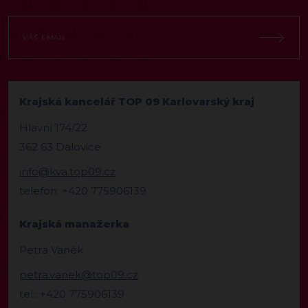
Krajská kancelář TOP 09 Karlovarský kraj
Hlavní 174/22
362 63 Dalovice
info@kva.top09.cz
telefon: +420 775906139
Krajská manažerka
Petra Vaněk
petra.vanek@top09.cz
tel.: +420 775906139