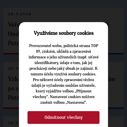
28.7.2026
Veřejné finance, euro i školství. Matěj
Využíváme soubory cookies
Ondřej Havel jednal s prezidentem
Petrem Pavlem
Provozovatel webu, politická strana TOP
09, získává, ukládá a zpracovává
informace o jeho uživatelích (např. síťové
identifikátory, údaje o tom, jak jej
29.7.2026
procházejí nebo jaký obsah je zajímá). K
tomuto účelu využívá soubory cookies.
Vzkaz Matěje Ondřeje Havla příznivcům
Pro některé účely zpracování těchto
údajů je vyžadován souhlas uživatele,
po setkání s prezidentem republiky
který vyjádříte volbou „Přijmout
Petrem Pavlem
všechny“. Nastavení cookies můžete
změnit volbou „Nastavení“.
Odmítnout všechny
29.7.2026