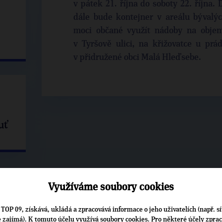
v pátek 21. října do soboty 22. října.
dále bude kontejner v areálu bývalý
moci občané využít nádoby na objem
v Tyršově ulici, na křižovatce u prád
v přidružené obci Malá Hleďsebe.
uť
Využíváme soubory cookies
TOP 09, získává, ukládá a zpracovává informace o jeho uživatelích (např. sí
je zajímá). K tomuto účelu využívá soubory cookies. Pro některé účely zpra