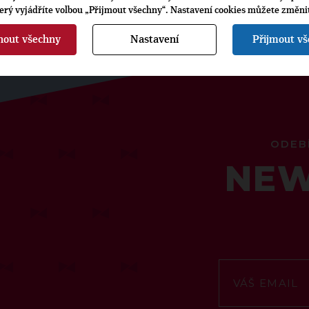
terý vyjádříte volbou „Přijmout všechny“. Nastavení cookies můžete změni
nout všechny
Nastavení
Přijmout v
ODEB
NEW