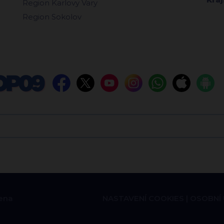
Region Karlovy Vary
Region Sokolov
ena
NASTAVENÍ COOKIES
OSOBNÍ