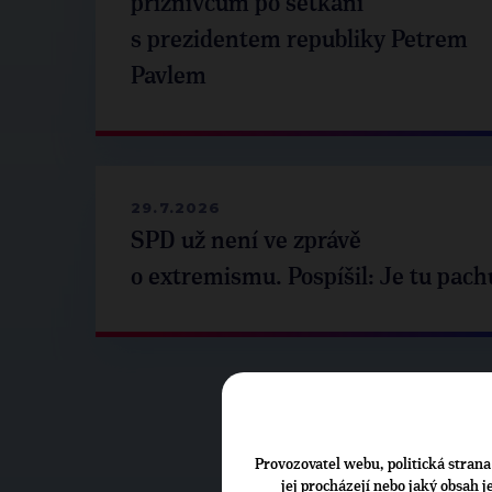
příznivcům po setkání
s prezidentem republiky Petrem
Pavlem
29.7.2026
SPD už není ve zprávě
o extremismu. Pospíšil: Je tu pach
Provozovatel webu, politická strana 
jej procházejí nebo jaký obsah 