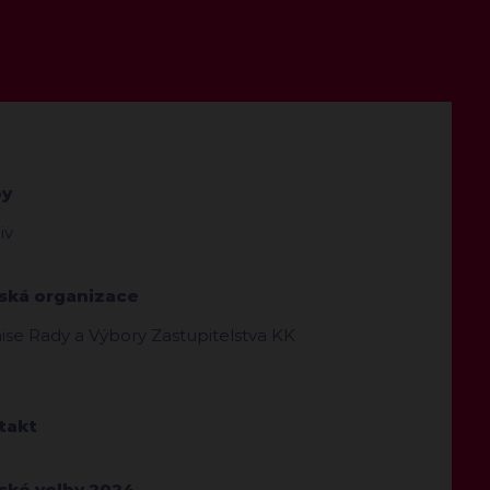
by
iv
jská organizace
se Rady a Výbory Zastupitelstva KK
takt
jské volby 2024