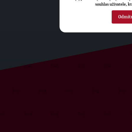
souhlas uživatele, k
Odmít