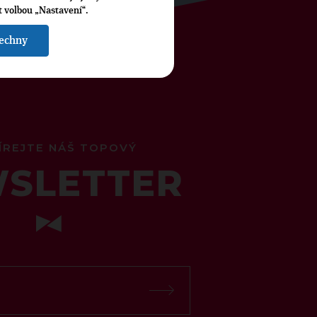
t volbou „Nastavení“.
šechny
ÍREJTE NÁŠ TOPOVÝ
SLETTER