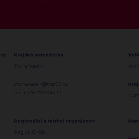
raj
Krajská manažerka
Vol
Petra Vaněk
Arch
petra.vanek@top09.cz
Kra
tel.: +420 775906139
Komi
Regionální a místní organizace
Kon
Region Cheb
Kra