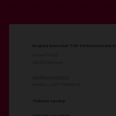
Krajská kancelář TOP 09 Karlovarský k
Hlavní 174/22
362 63 Dalovice
info@kva.top09.cz
telefon: +420 775906139
Tiskové zprávy
TOP 09 v médiích