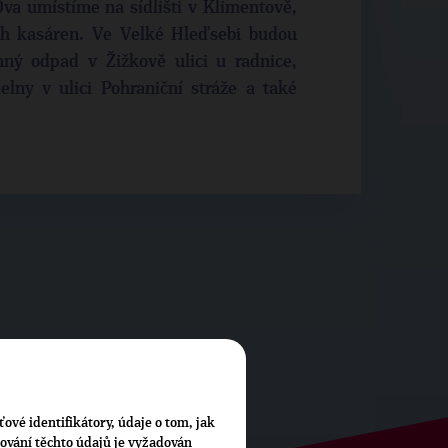
 Dva umístíme na sídlišti v Klimentově,
ch kasáren. Ve Velké Hleďsebi budou
ný odpad v Žižkově ulici u radnice,
elny v ulici Pohraniční stráže a také
ťové identifikátory, údaje o tom, jak
cování těchto údajů je vyžadován