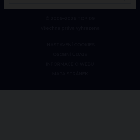
© 2009–2026 TOP 09
Všechna práva vyhrazena
NASTAVENÍ COOKIES
OSOBNÍ ÚDAJE
INFORMACE O WEBU
MAPA STRÁNEK