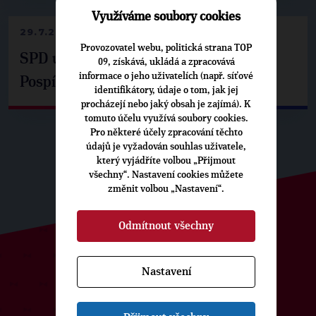
Využíváme soubory cookies
29.7.2026
Provozovatel webu, politická strana TOP
SPD už není ve zprávě o extremismu.
09, získává, ukládá a zpracovává
informace o jeho uživatelích (např. síťové
Pospíšil: Je tu pachuť
identifikátory, údaje o tom, jak jej
procházejí nebo jaký obsah je zajímá). K
tomuto účelu využívá soubory cookies.
Pro některé účely zpracování těchto
údajů je vyžadován souhlas uživatele,
který vyjádříte volbou „Přijmout
všechny“. Nastavení cookies můžete
změnit volbou „Nastavení“.
Odmítnout všechny
Nastavení
ODEBÍREJTE NÁŠ TOPOVÝ
NEWSLETTER