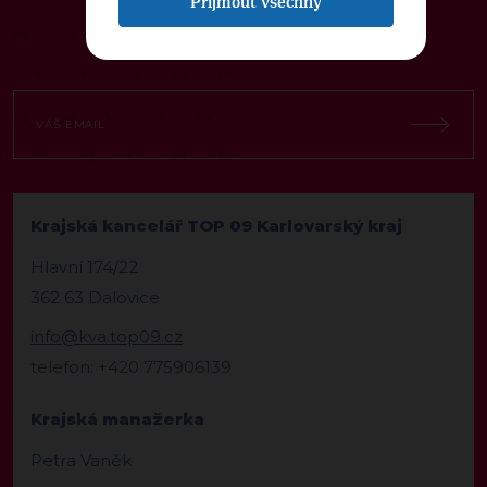
Přijmout všechny
Krajská kancelář TOP 09 Karlovarský kraj
Hlavní 174/22
362 63 Dalovice
info@kva.top09.cz
telefon: +420 775906139
Krajská manažerka
Petra Vaněk