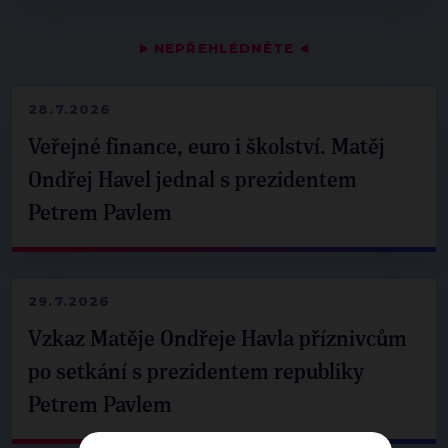
▶
NEPŘEHLÉDNĚTE
◀
28.7.2026
Veřejné finance, euro i školství. Matěj
Ondřej Havel jednal s prezidentem
Petrem Pavlem
29.7.2026
Vzkaz Matěje Ondřeje Havla příznivcům
po setkání s prezidentem republiky
Petrem Pavlem