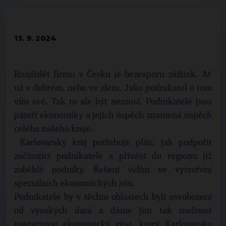
13. 9. 2024
Rozjíždět firmu v Česku je bezesporu zážitek. Ať
už v dobrém, nebo ve zlém. Jako podnikatel o tom
vím své. Tak to ale být nemusí. Podnikatelé jsou
páteří ekonomiky a jejich úspěch znamená úspěch
celého našeho kraje.
Karlovarský kraj potřebuje plán, jak podpořit
začínající podnikatele a přivést do regionu již
zaběhlé podniky. Řešení vidím ve vytvoření
speciálních ekonomických zón.
Podnikatelé by v těchto oblastech byli osvobozeni
od vysokých daní a dáme jim tak možnost
nastartovat ekonomický růst, který Karlovarsko