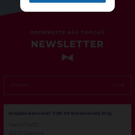
ODEBÍREJTE NÁŠ TOPOVÝ
NEWSLETTER
Krajská kancelář TOP 09 Karlovarský kraj
Hlavní 174/22
362 63 Dalovice