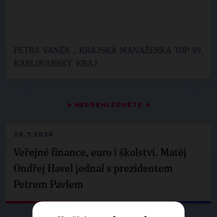
PETRA VANĚK , KRAJSKÁ MANAŽERKA TOP 09,
KARLOVARSKÝ KRAJ
▶
NEPŘEHLÉDNĚTE
◀
28.7.2026
Veřejné finance, euro i školství. Matěj
Ondřej Havel jednal s prezidentem
Petrem Pavlem