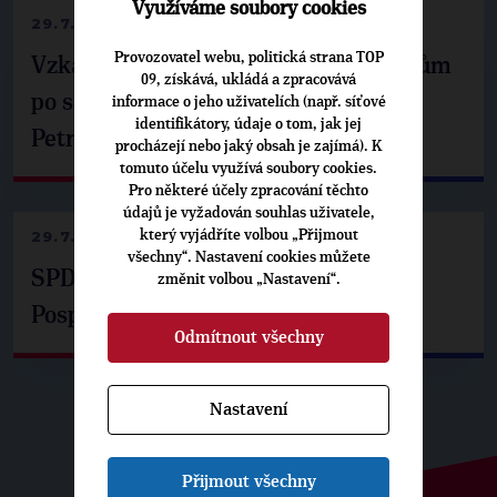
Využíváme soubory cookies
29.7.2026
Provozovatel webu, politická strana TOP
Vzkaz Matěje Ondřeje Havla příznivcům
09, získává, ukládá a zpracovává
po setkání s prezidentem republiky
informace o jeho uživatelích (např. síťové
identifikátory, údaje o tom, jak jej
Petrem Pavlem
procházejí nebo jaký obsah je zajímá). K
tomuto účelu využívá soubory cookies.
Pro některé účely zpracování těchto
údajů je vyžadován souhlas uživatele,
29.7.2026
který vyjádříte volbou „Přijmout
všechny“. Nastavení cookies můžete
SPD už není ve zprávě o extremismu.
změnit volbou „Nastavení“.
Pospíšil: Je tu pachuť
Odmítnout všechny
Nastavení
Přijmout všechny