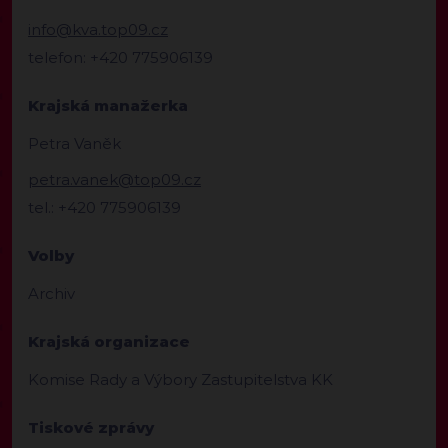
info@kva.top09.cz
telefon: +420 775906139
Krajská manažerka
Petra Vaněk
petra.vanek@top09.cz
tel.: +420 775906139
Volby
Archiv
Krajská organizace
Komise Rady a Výbory Zastupitelstva KK
Tiskové zprávy