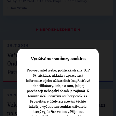
-
-
Volby:
2012 zastupitelstva krajů
Jihomoravský
1. Jan Vitula
▶
NEPŘEHLÉDNĚTE
◀
28.7.2026
Veřejné finance, euro i školství. Matěj
Využíváme soubory cookies
Ondřej Havel jednal s prezidentem
Provozovatel webu, politická strana TOP
Petrem Pavlem
09, získává, ukládá a zpracovává
informace o jeho uživatelích (např. síťové
identifikátory, údaje o tom, jak jej
procházejí nebo jaký obsah je zajímá). K
29.7.2026
tomuto účelu využívá soubory cookies.
Pro některé účely zpracování těchto
Vzkaz Matěje Ondřeje Havla příznivcům
údajů je vyžadován souhlas uživatele,
který vyjádříte volbou „Přijmout
po setkání s prezidentem republiky