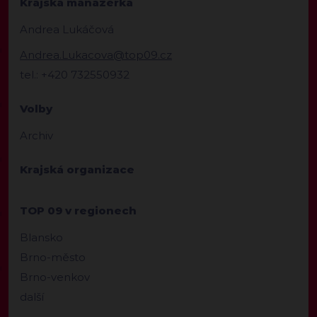
Krajská manažerka
Andrea Lukáčová
Andrea.Lukacova@top09.cz
tel.: +420 732550932
Volby
Archiv
Krajská organizace
TOP 09 v regionech
Blansko
Brno-město
Brno-venkov
další