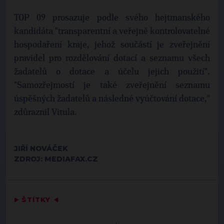
TOP 09 prosazuje podle svého hejtmanského
kandidáta "transparentní a veřejně kontrolovatelné
hospodaření kraje, jehož součástí je zveřejnění
pravidel pro rozdělování dotací a seznamu všech
žadatelů o dotace a účelu jejich použití".
"Samozřejmostí je také zveřejnění seznamu
úspěšných žadatelů a následné vyúčtování dotace,"
zdůraznil Vitula.
JIŘÍ NOVÁČEK
ZDROJ: MEDIAFAX.CZ
▶
ŠTÍTKY
◀