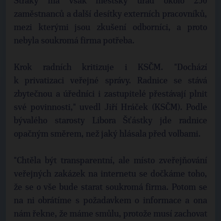
Straky má však městský úřad okolo 250
zaměstnanců a další desítky externích pracovníků,
mezi kterými jsou zkušení odborníci, a proto
nebyla soukromá firma potřeba.
Krok radních kritizuje i KSČM. "Dochází
k privatizaci veřejné správy. Radnice se stává
zbytečnou a úředníci i zastupitelé přestávají plnit
své povinnosti," uvedl Jiří Hráček (KSČM). Podle
bývalého starosty Libora Šťástky jde radnice
opačným směrem, než jaký hlásala před volbami.
"Chtěla být transparentní, ale místo zveřejňování
veřejných zakázek na internetu se dočkáme toho,
že se o vše bude starat soukromá firma. Potom se
na ni obrátíme s požadavkem o informace a ona
nám řekne, že máme smůlu, protože musí zachovat