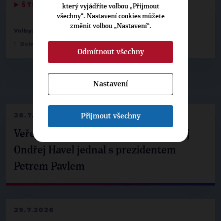
▶
ŠTÍTKY
◀
který vyjádříte volbou „Přijmout
všechny“. Nastavení cookies můžete
změnit volbou „Nastavení“.
-
-
Volby:
2014 zastupitelstva obcí
Brno-střed
1. Bohumil Straka
Odmítnout všechny
Nastavení
▶
NEPŘEHLÉDNĚTE
◀
28.7.2026
Přijmout všechny
Veřejné finance, euro i školství. Matěj
Ondřej Havel jednal s prezidentem
Petrem Pavlem
29.7.2026