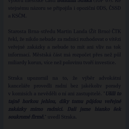
výboru městské části
Bohumil Straka
(TOP 09). Ke
stejnému názoru se připojila i opoziční ODS, ČSSD
a KSČM.
Starosta Brna-středu Martin Landa (Žít Brno) ČTK
řekl, že nikdo nebude za radnici rozhodovat o vítězi
veřejné zakázky a nebude to mít ani vliv na tok
informací. Městská část má rozpočet přes než půl
miliardy korun, více než polovinu tvoří investice.
Straka upozornil na to, že výběr advokátní
kanceláře provedli radní bez jakékoliv porady
v komisích a nevěděli o ní ani zastupitelé. "
Ušili to
tajně horkou jehlou, díky tomu půjdou veřejné
zakázky mimo radnici. Dali jsme bianko šek
soukromé firmě
," uvedl Straka.