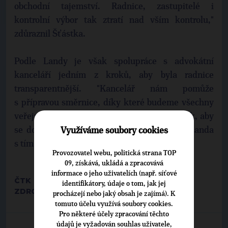
obchodní tajemství. Radnice, zastupitelé i
kontrolní výbor tak ztratí nad vším kontrolu,"
zdůraznil Šťástka.
Podle Landy je však spolupráce s advokátní
kanceláří jedním z kroků, aby byla radnice
transparentnější. "Kancelář nám pomůže
s přípravou směrnice, díky které budeme všechny
veřejné zakázky uveřejňovat na internetu tak, aby
se do nich mohl přihlásit kdokoliv," dodal Landa
Využíváme soubory cookies
s tím, že směrnice má být hotová za měsíc.
Provozovatel webu, politická strana TOP
09, získává, ukládá a zpracovává
informace o jeho uživatelích (např. síťové
ČTK
identifikátory, údaje o tom, jak jej
ZDROJ:
IHNED.CZ
, 25.6.2015
procházejí nebo jaký obsah je zajímá). K
tomuto účelu využívá soubory cookies.
Pro některé účely zpracování těchto
údajů je vyžadován souhlas uživatele,