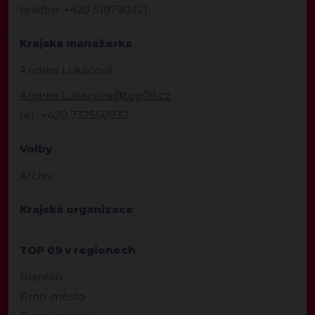
telefon: +420 519790321
Krajská manažerka
Andrea Lukáčová
Andrea.Lukacova@top09.cz
tel.: +420 732550932
Volby
Archiv
Krajská organizace
TOP 09 v regionech
Blansko
Brno-město