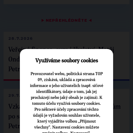
▶
NEPŘEHLÉDNĚTE
◀
28.7.2026
Veřejné finance, euro i školství. Matěj
Ondřej Havel jednal s prezidentem
Využíváme soubory cookies
Petrem Pavlem
Provozovatel webu, politická strana TOP
09, získává, ukládá a zpracovává
informace o jeho uživatelích (např. síťové
identifikátory, údaje o tom, jak jej
29.7.2026
procházejí nebo jaký obsah je zajímá). K
tomuto účelu využívá soubory cookies.
Vzkaz Matěje Ondřeje Havla příznivcům
Pro některé účely zpracování těchto
po setkání s prezidentem republiky
údajů je vyžadován souhlas uživatele,
který vyjádříte volbou „Přijmout
Petrem Pavlem
všechny“. Nastavení cookies můžete