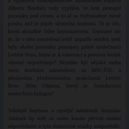
Z vyjádření celorepublikově uznávaného experta
Alberta Bradáče tedy vyplývá, že kraj pronajal
pozemky pod cenou, a to až za čtyřnásobně méně
peněz, než je jejich skutečná hodnota. To je věc,
která aktuálně hýbe hejtmanstvím. Zajímavé ale
je, že v této souvislosti ještě nepadla otázka, proč
byly okolní pozemky pronajaty právě společnosti
Letiště Brno, která je k existenci a provozu letiště
vlastně nepotřebuje? Nemůže být nějaká vazba
mezi dnešním náměstkem za KDU-ČSL a
předsedou představenstva společnosti Letiště
Brno Jiřím Filipem, který je Juránkovým
stranickým kolegou?
Tehdejší hejtman a nynější náměstek Stanislav
Juránek by měl za celou kauzu převzít osobní
odpovědnost a tyto dodatečné otázky zodpovědět.