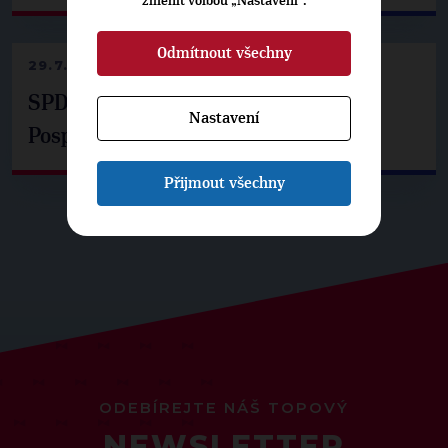
změnit volbou „Nastavení“.
Odmítnout všechny
29.7.2026
SPD už není ve zprávě o extremismu.
Nastavení
Pospíšil: Je tu pachuť
Přijmout všechny
ODEBÍREJTE NÁŠ TOPOVÝ
NEWSLETTER