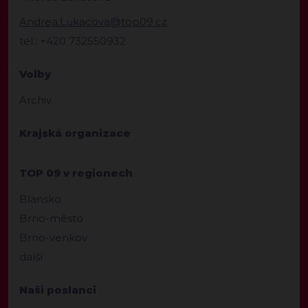
Andrea.Lukacova@top09.cz
tel.: +420 732550932
Volby
Archiv
Krajská organizace
TOP 09 v regionech
Blansko
Brno-město
Brno-venkov
další
Naši poslanci