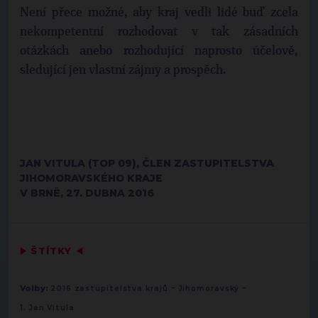
Není přece možné, aby kraj vedli lidé buď zcela
nekompetentní rozhodovat v tak zásadních
otázkách anebo rozhodující naprosto účelově,
sledující jen vlastní zájmy a prospěch.
JAN VITULA (TOP 09), ČLEN ZASTUPITELSTVA
JIHOMORAVSKÉHO KRAJE
V BRNĚ, 27. DUBNA 2016
▶
ŠTÍTKY
◀
-
-
Volby:
2016 zastupitelstva krajů
Jihomoravský
1. Jan Vitula