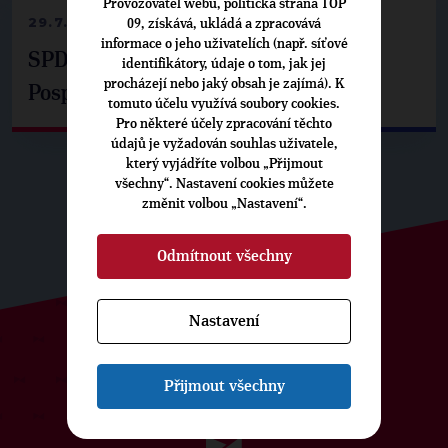
Provozovatel webu, politická strana TOP
29.7.2026
09, získává, ukládá a zpracovává
informace o jeho uživatelích (např. síťové
SPD už není ve zprávě o extremismu.
identifikátory, údaje o tom, jak jej
procházejí nebo jaký obsah je zajímá). K
Pospíšil: Je tu pachuť
tomuto účelu využívá soubory cookies.
Pro některé účely zpracování těchto
údajů je vyžadován souhlas uživatele,
který vyjádříte volbou „Přijmout
všechny“. Nastavení cookies můžete
změnit volbou „Nastavení“.
Odmítnout všechny
Nastavení
ODEBÍREJTE NÁŠ TOPOVÝ
Přijmout všechny
NEWSLETTER