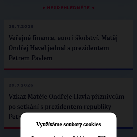
▶
NEPŘEHLÉDNĚTE
◀
28.7.2026
Veřejné finance, euro i školství. Matěj
Ondřej Havel jednal s prezidentem
Petrem Pavlem
29.7.2026
Vzkaz Matěje Ondřeje Havla příznivcům
po setkání s prezidentem republiky
Petrem Pavlem
Využíváme soubory cookies