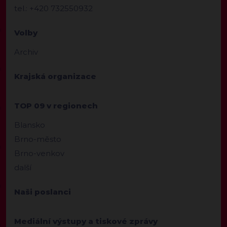
tel.: +420 732550932
Volby
Archiv
Krajská organizace
TOP 09 v regionech
Blansko
Brno-město
Brno-venkov
další
Naši poslanci
Mediální výstupy a tiskové zprávy