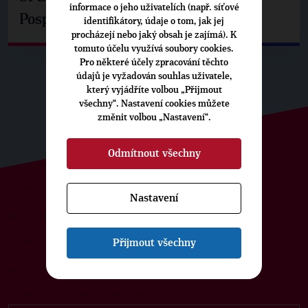
informace o jeho uživatelích (např. síťové
Pospíšil: Je tu pachuť
identifikátory, údaje o tom, jak jej
procházejí nebo jaký obsah je zajímá). K
tomuto účelu využívá soubory cookies.
Pro některé účely zpracování těchto
údajů je vyžadován souhlas uživatele,
který vyjádříte volbou „Přijmout
všechny“. Nastavení cookies můžete
změnit volbou „Nastavení“.
Odmítnout všechny
Nastavení
ODEBÍREJTE NÁŠ TOPOVÝ
NEWSLETTER
Přijmout všechny