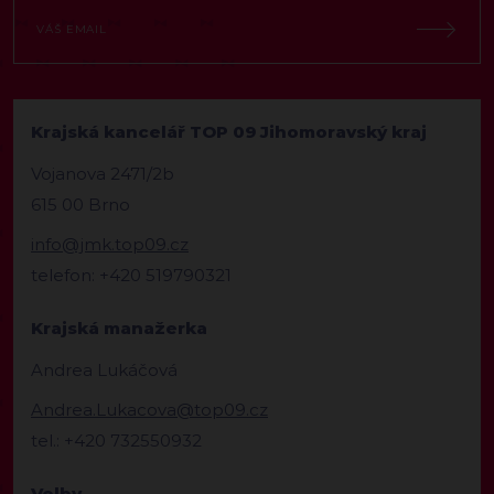
Krajská kancelář TOP 09 Jihomoravský kraj
Vojanova 2471/2b
615 00 Brno
info@jmk.top09.cz
telefon: +420 519790321
Krajská manažerka
Andrea Lukáčová
Andrea.Lukacova@top09.cz
tel.: +420 732550932
Volby