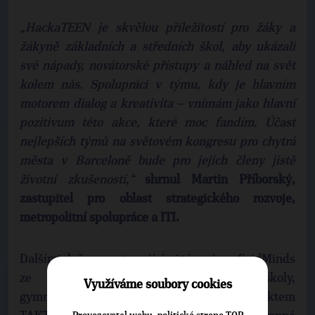
„HackaTEEN je skvělou příležitostí pro žáky a
žákyně základních a středních škol, aby ukázali
své nápady, novátorské přístupy a náhled na svět
kolem nás. Spolupráci v týmu, kdy je hlavním
motorem dialog a kreativita – vnímám jako hlavní
pozitivum této akce, které moc fandím. Účast
nejlepších týmů na světovém kongresu pro chytrá
města v Barceloně bude pro jejich členy jistě
životní zkušeností,“
shrnul Martin Příborský,
zastupitel pro oblast strategického rozvoje,
metropolitní spolupráce a ITI.
Dalšími dvěma postupujícími týmy jsou GridMinds
ze Smíchovské střední průmyslové školy,
Využíváme soubory cookies
gymnázia a hotelové školy Radlická s projektem