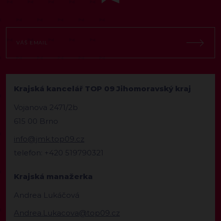
Krajská kancelář TOP 09 Jihomoravský kraj
Vojanova 2471/2b
615 00 Brno
info@jmk.top09.cz
telefon: +420 519790321
Krajská manažerka
Andrea Lukáčová
Andrea.Lukacova@top09.cz