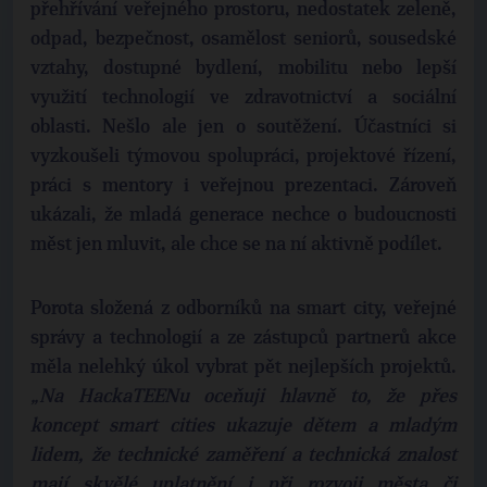
přehřívání veřejného prostoru, nedostatek zeleně,
odpad, bezpečnost, osamělost seniorů, sousedské
vztahy, dostupné bydlení, mobilitu nebo lepší
využití technologií ve zdravotnictví a sociální
oblasti. Nešlo ale jen o soutěžení. Účastníci si
vyzkoušeli týmovou spolupráci, projektové řízení,
práci s mentory i veřejnou prezentaci. Zároveň
ukázali, že mladá generace nechce o budoucnosti
měst jen mluvit, ale chce se na ní aktivně podílet.
Porota složená z odborníků na smart city, veřejné
správy a technologií a ze zástupců partnerů akce
měla nelehký úkol vybrat pět nejlepších projektů.
„Na HackaTEENu oceňuji hlavně to, že přes
koncept smart cities ukazuje dětem a mladým
lidem, že technické zaměření a technická znalost
mají skvělé uplatnění i při rozvoji města či