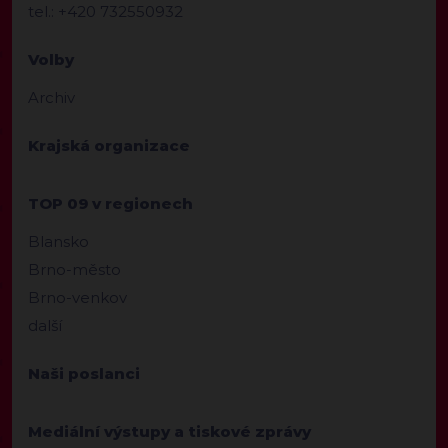
tel.: +420 732550932
Volby
Archiv
Krajská organizace
TOP 09 v regionech
Blansko
Brno-město
Brno-venkov
další
Naši poslanci
Mediální výstupy a tiskové zprávy