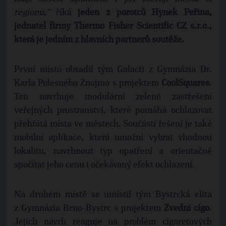
regionu,“
říká
jeden z porotců Hynek Peřina,
jednatel firmy Thermo Fisher Scientific CZ s.r.o.,
která je jedním z hlavních partnerů soutěže.
První místo obsadil tým Galacti z Gymnázia Dr.
Karla Polesného Znojmo s projektem
CoolSquares
.
Ten navrhuje modulární zelené zastřešení
veřejných prostranství, které pomáhá ochlazovat
přehřátá místa ve městech. Součástí řešení je také
mobilní aplikace, která umožní vybrat vhodnou
lokalitu, navrhnout typ opatření a orientačně
spočítat jeho cenu i očekávaný efekt ochlazení.
Na druhém místě se umístil tým Bystrcká elita
z Gymnázia Brno-Bystrc s projektem
Zvedni cígo
.
Jejich návrh reaguje na problém cigaretových