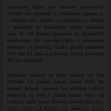
Nemocnice Kyjov, jako spádové zdravotnické
zařízení pro obyvatele z veselského regionu se
v loňském roce obrátila na samosprávy s žádostí
o spoluúčast na financování nového sanitního
vozu. Ve své žádosti upozornila na dlouhodobě
nevyhovující stav vozového parku. V současnosti
provozuje 24 sanitních vozidel, jejichž průměrné
stáří činí 8,5 roku a průměrný nájezd přesahuje
387 tisíc kilometrů.
Pořizovací náklady na jeden sanitní vůz činí
přibližně 1,8 milionu korun včetně DPH. Na
základě dohody starostů byl schválen celkový
příspěvek ve výši 1 milion korun, který byl
rozdělen podle počtu obyvatel jednotlivých obcí.
Město Veselí nad Moravou tak nemocnici daruje