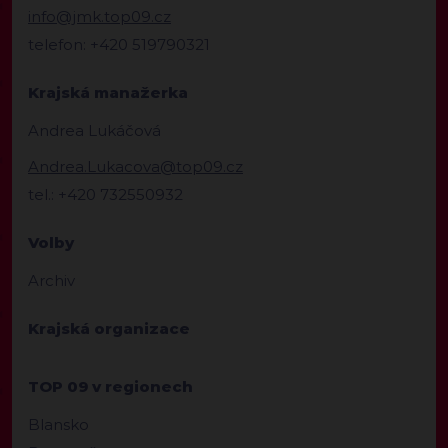
info@jmk.top09.cz
telefon: +420 519790321
Krajská manažerka
Andrea Lukáčová
Andrea.Lukacova@top09.cz
tel.: +420 732550932
Volby
Archiv
Krajská organizace
TOP 09 v regionech
Blansko