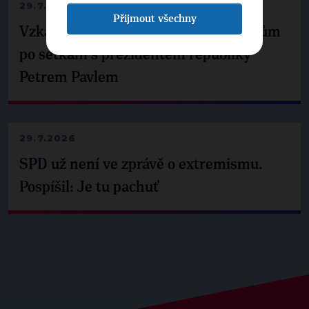
29.7.2026
Přijmout všechny
Vzkaz Matěje Ondřeje Havla příznivcům
po setkání s prezidentem republiky
Petrem Pavlem
29.7.2026
SPD už není ve zprávě o extremismu.
Pospíšil: Je tu pachuť