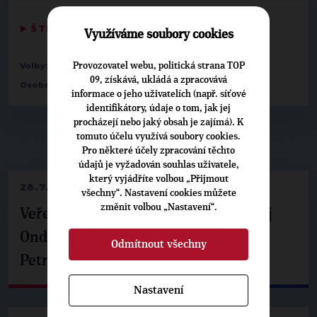
▶
ŠTÍTKY
◀
Využíváme soubory cookies
Provozovatel webu, politická strana TOP
Volby:
2026 zastupitelstva obcí
09, získává, ukládá a zpracovává
Osobnosti:
Petr Kolář
informace o jeho uživatelích (např. síťové
identifikátory, údaje o tom, jak jej
procházejí nebo jaký obsah je zajímá). K
tomuto účelu využívá soubory cookies.
▶
NEPŘEHLÉDNĚTE
◀
Pro některé účely zpracování těchto
údajů je vyžadován souhlas uživatele,
který vyjádříte volbou „Přijmout
28.7.2026
všechny“. Nastavení cookies můžete
změnit volbou „Nastavení“.
Veřejné finance, euro i školství. Matěj
Ondřej Havel jednal s prezidentem
Odmítnout všechny
Petrem Pavlem
Nastavení