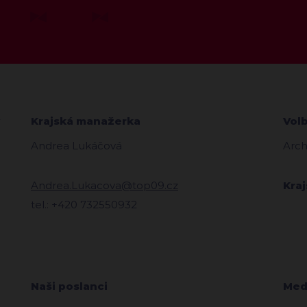
Krajská manažerka
Vol
Andrea Lukáčová
Arch
Andrea.Lukacova@top09.cz
Kra
tel.: +420 732550932
Naši poslanci
Medi