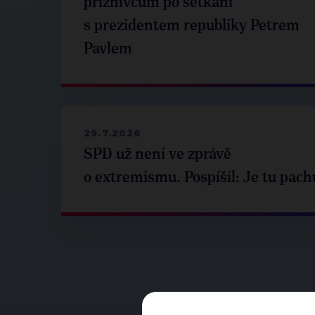
příznivcům po setkání
s prezidentem republiky Petrem
Pavlem
29.7.2026
SPD už není ve zprávě
o extremismu. Pospíšil: Je tu pach