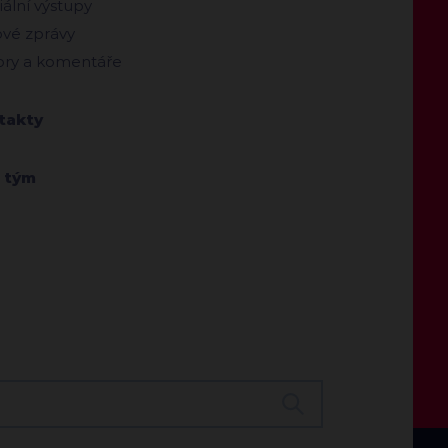
ální výstupy
ové zprávy
ry a komentáře
takty
 tým