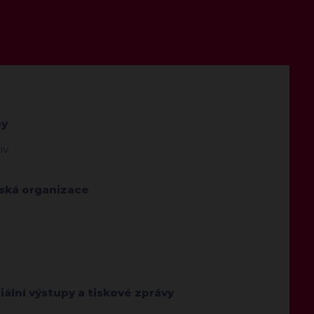
by
iv
jská organizace
ální výstupy a tiskové zprávy