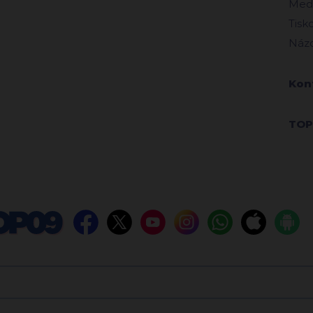
Medi
Tisk
Názo
Kon
TOP