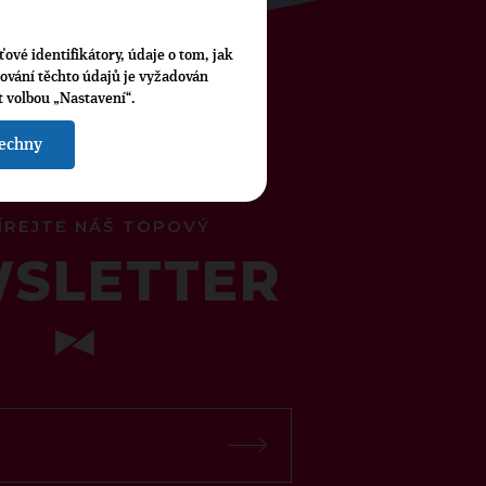
ťové identifikátory, údaje o tom, jak
cování těchto údajů je vyžadován
t volbou „Nastavení“.
šechny
ÍREJTE NÁŠ TOPOVÝ
SLETTER