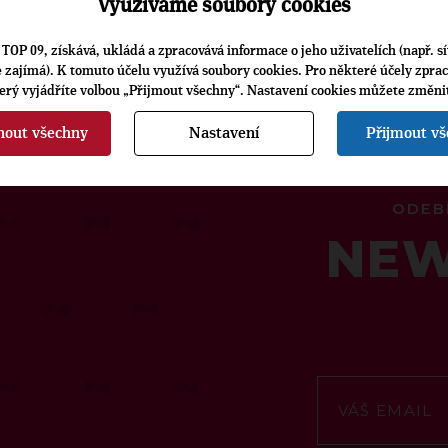
Využíváme soubory cookies
TOP 09, získává, ukládá a zpracovává informace o jeho uživatelích (např. sí
je zajímá). K tomuto účelu využívá soubory cookies. Pro některé účely zpra
terý vyjádříte volbou „Přijmout všechny“. Nastavení cookies můžete změni
nout všechny
Nastavení
Přijmout v
ODEB
NEW