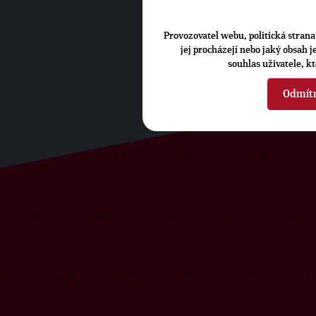
Provozovatel webu, politická strana 
jej procházejí nebo jaký obsah 
souhlas uživatele, k
Odmít