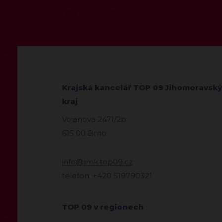
Krajská kancelář TOP 09 Jihomoravský
kraj
Vojanova 2471/2b
615 00 Brno
info@jmk.top09.cz
telefon: +420 519790321
TOP 09 v regionech