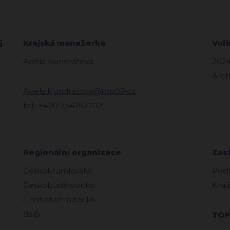
j
Krajská manažerka
Vol
Adéla Kundrátová
202
Arch
Adela.Kundratova@top09.cz
tel.: +420 734767702
Regionální organizace
Zas
Českokrumlovsko
Posl
Českobudějovicko
Kraj
Jindřichohradecko
další
TOP