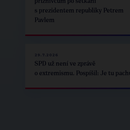
příznivcům po setkání
s prezidentem republiky Petrem
Pavlem
29.7.2026
SPD už není ve zprávě
o extremismu. Pospíšil: Je tu pach