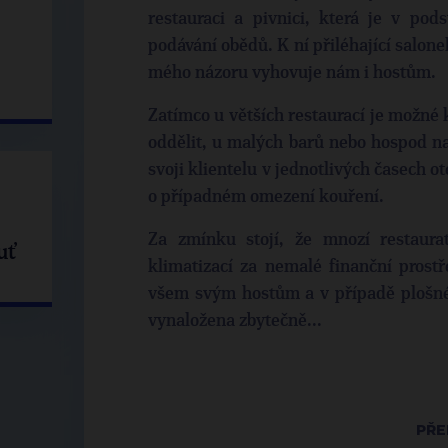
restauraci a pivnici, která je v pod
podávání obědů. K ní přiléhající salone
mého názoru vyhovuje nám i hostům.
Zatímco u větších restaurací je možné
oddělit, u malých barů nebo hospod na
svoji klientelu v jednotlivých časech o
o případném omezení kouření.
Za zmínku stojí, že mnozí restaurat
uť
klimatizací za nemalé finanční prostře
všem svým hostům a v případě plošnéh
vynaložena zbytečně...
PŘE