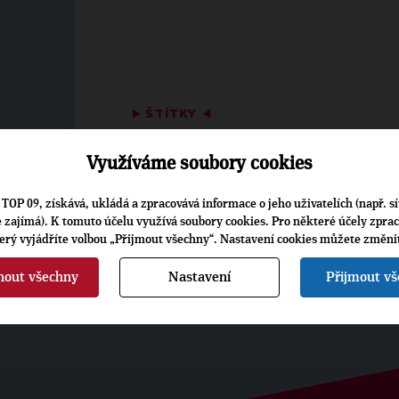
▶
ŠTÍTKY
◀
Osobnosti:
Antonie Šaldová
Využíváme soubory cookies
TOP 09, získává, ukládá a zpracovává informace o jeho uživatelích (např. sí
je zajímá). K tomuto účelu využívá soubory cookies. Pro některé účely zpra
terý vyjádříte volbou „Přijmout všechny“. Nastavení cookies můžete změni
nout všechny
Nastavení
Přijmout v