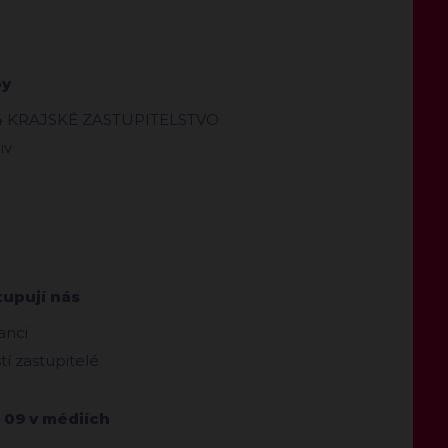
by
4 KRAJSKÉ ZASTUPITELSTVO
iv
tupují nás
anci
ští zastupitelé
 09 v médiích