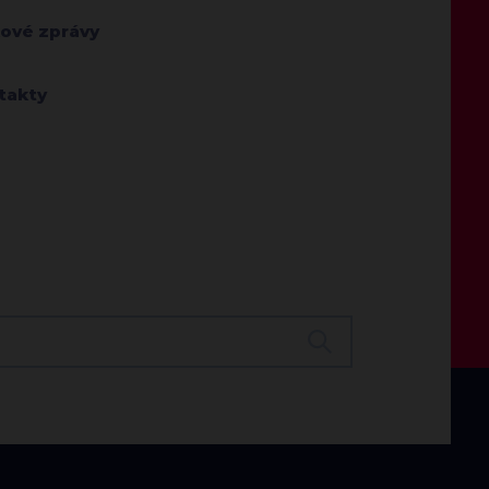
kové zprávy
takty