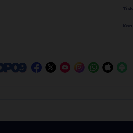
Tis
Kon