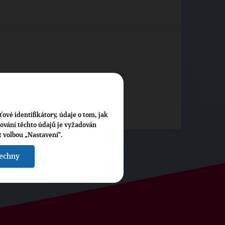
ťové identifikátory, údaje o tom, jak
cování těchto údajů je vyžadován
t volbou „Nastavení“.
šechny