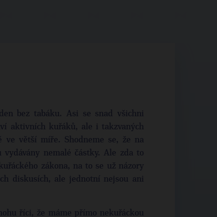
den bez tabáku. Asi se snad všichni
í aktivních kuřáků, ale i takzvaných
ě ve větší míře. Shodneme se, že na
u vydávány nemalé částky. Ale zda to
kuřáckého zákona, na to se už názory
ch diskusích, ale jednotní nejsou ani
 mohu říci, že máme přímo nekuřáckou