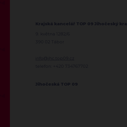
Krajská kancelář TOP 09 Jihočeský kra
9. května 1282/6
390 02 Tábor
info@jhc.top09.cz
telefon: +420 734767702
Jihočeská TOP 09