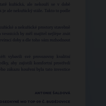
statě kuřácká, ale nekouří se v době
k je ale nekuřácký stále. Takto to podle
 kuřácké a nekuřácké prostory stavebně
 vesnicích by měl majitel nejlépe znát
tevírací doby a dle toho sám rozhodnout
éři vybavili své provozovny kvalitní
dky, aby zajistili komfortní prostředí
o zákazu kouření byla tato investice
ANTONIE ŠALDOVÁ
DSEDKYNĚ MO TOP 09 Č. BUDĚJOVICE