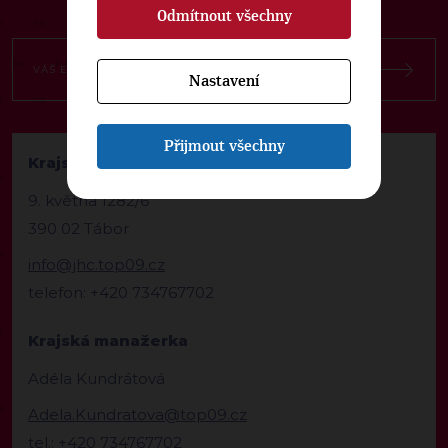
Odmítnout všechny
Nastavení
Přijmout všechny
Krajská kancelář TOP 09 Jihočeský kraj
9. května 1282/6
390 02 Tábor
info@jhc.top09.cz
telefon: +420 734767702
Krajská manažerka
Adéla Kundrátová
Adela.Kundratova@top09.cz
tel.: +420 734767702