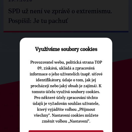
29.7.2026
SPD už není ve zprávě o extremismu.
Pospíšil: Je tu pachuť
Využíváme soubory cookies
Provozovatel webu, politická strana TOP
09, získává, ukládá a zpracovává
informace o jeho uživatelích (např. síťové
identifikátory, údaje o tom, jak jej
procházejí nebo jaký obsah je zajímá). K
tomuto účelu využívá soubory cookies.
Pro některé účely zpracování těchto
ODEBÍREJTE NÁŠ TOPOVÝ
údajů je vyžadován souhlas uživatele,
NEWSLETTER
který vyjádříte volbou „Přijmout
všechny“. Nastavení cookies můžete
změnit volbou „Nastavení“.