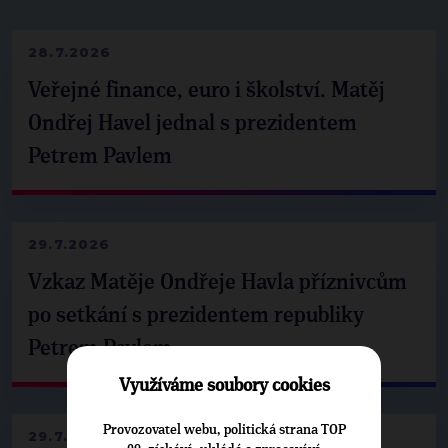
28.7.2026
Veřejné finance, euro i školství. Matěj
Ondřej Havel jednal s prezidentem
Petrem Pavlem
29.7.2026
Vzkaz Matěje Ondřeje Havla příznivcům
po setkání s prezidentem republiky
Petrem Pavlem
Využíváme soubory cookies
Provozovatel webu, politická strana TOP
29.7.2026