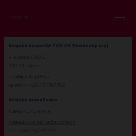
Krajská kancelář TOP 09 Jihočeský kraj
9. května 1282/6
390 02 Tábor
info@jhc.top09.cz
telefon: +420 734767702
Krajská manažerka
Adéla Kundrátová
Adela.Kundratova@top09.cz
tel.: +420 734767702