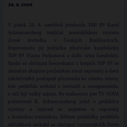
28. 8. 2009
V pátek 28. 8. navštívil předseda TOP 09 Karel
Schwarzenberg tradiční zemědělskou výstavu
Země živitelka v Českých Budějovicích.
Doprovázela jej jednička jihočeské kandidátky
TOP 09 Vlasta Parkanová a další čelní kandidáti.
Spolu se sličnými hosteskami v krojích TOP 09 se
zmíněná skupina pocházkou mezi exponáty a davy
návštěvníků postupně přesunula ke stánku strany,
kde proběhlo setkání s novináři a autogramiáda,
o níž byl velký zájem. Po rozhovoru pro TV NOVA
pokračoval K. Schwarzenberg ještě v prohlídce
výstavy a zajímal se zejména o exponáty
s lesnickou tematikou. Během prohlídky proběhla
několikerá setkání se zástupci vystavujících firem