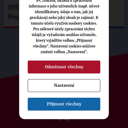
09, získává, ukládá a zpracovává
informace o jeho uživatelích (např. síťové
SPD už není ve zprávě o extremismu.
identifikátory, údaje o tom, jak jej
Pospíšil: Je tu pachuť
procházejí nebo jaký obsah je zajímá). K
tomuto účelu využívá soubory cookies.
Pro některé účely zpracování těchto
údajů je vyžadován souhlas uživatele,
který vyjádříte volbou „Přijmout
všechny“. Nastavení cookies můžete
změnit volbou „Nastavení“.
Odmítnout všechny
Nastavení
ODEBÍREJTE NÁŠ TOPOVÝ
NEWSLETTER
Přijmout všechny