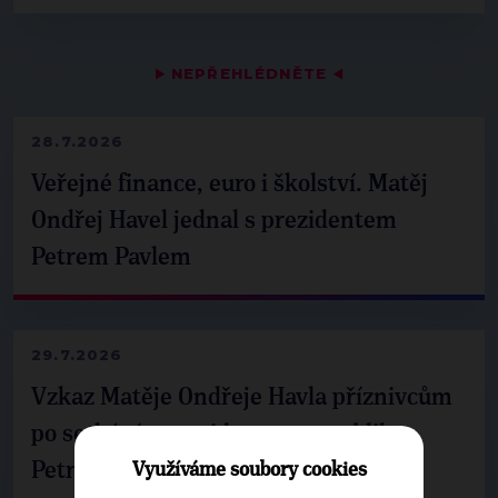
▶
NEPŘEHLÉDNĚTE
◀
28.7.2026
Veřejné finance, euro i školství. Matěj
Ondřej Havel jednal s prezidentem
Petrem Pavlem
29.7.2026
Vzkaz Matěje Ondřeje Havla příznivcům
po setkání s prezidentem republiky
Petrem Pavlem
Využíváme soubory cookies