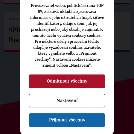
Provozovatel webu, politická strana TOP
09, získává, ukládá a zpracovává
informace o jeho uživatelích (např. síťové
29.7.2026
identifikátory, údaje o tom, jak jej
SPD už není ve zprávě o extremismu.
procházejí nebo jaký obsah je zajímá). K
tomuto účelu využívá soubory cookies.
Pospíšil: Je tu pachuť
Pro některé účely zpracování těchto
údajů je vyžadován souhlas uživatele,
který vyjádříte volbou „Přijmout
všechny“. Nastavení cookies můžete
změnit volbou „Nastavení“.
Odmítnout všechny
Nastavení
Přijmout všechny
ODEBÍREJTE NÁŠ TOPOVÝ
NEWSLETTER