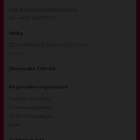
Adela.Kundratova@top09.cz
tel.: +420 734767702
Volby
2024 KRAJSKÉ ZASTUPITELSTVO
Archiv
Jihočeská TOP 09
Regionální organizace
Českokrumlovsko
Českobudějovicko
Jindřichohradecko
další
Zastupují nás