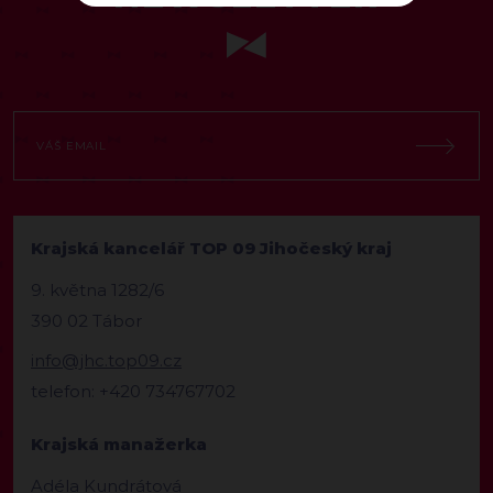
Krajská kancelář TOP 09 Jihočeský kraj
9. května 1282/6
390 02 Tábor
info@jhc.top09.cz
telefon: +420 734767702
Krajská manažerka
Adéla Kundrátová