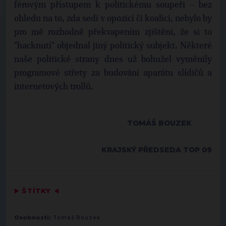
férovým přístupem k politickému soupeři – bez
ohledu na to, zda sedí v opozici či koalici, nebylo by
pro mě rozhodně překvapením zjištění, že si to
"hacknutí" objednal jiný politický subjekt. Některé
naše politické strany dnes už bohužel vyměnily
programové střety za budování aparátu slídičů a
internetových trollů.
TOMÁŠ BOUZEK
KRAJSKÝ PŘEDSEDA TOP 09
▶
ŠTÍTKY
◀
Osobnosti:
Tomáš Bouzek