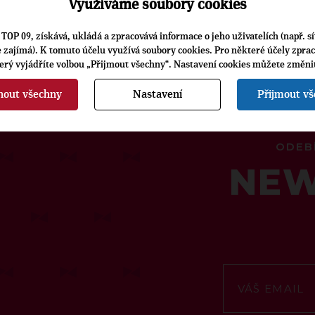
Využíváme soubory cookies
TOP 09, získává, ukládá a zpracovává informace o jeho uživatelích (např. sí
je zajímá). K tomuto účelu využívá soubory cookies. Pro některé účely zpra
terý vyjádříte volbou „Přijmout všechny“. Nastavení cookies můžete změni
nout všechny
Nastavení
Přijmout v
ODEB
NEW