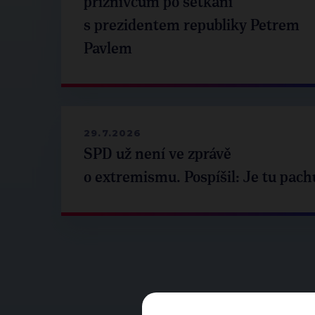
příznivcům po setkání
s prezidentem republiky Petrem
Pavlem
29.7.2026
SPD už není ve zprávě
o extremismu. Pospíšil: Je tu pach