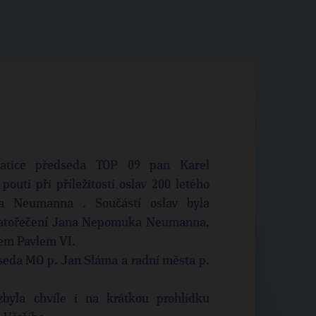
chatice předseda TOP 09 pan Karel
outi při příležitosti oslav 200 letého
a Neumanna . Součástí oslav byla
 svatořečení Jana Nepomuka Neumanna,
žem Pavlem VI.
dseda MO p. Jan Sláma a radní města p.
zbyla chvíle i na krátkou prohlídku