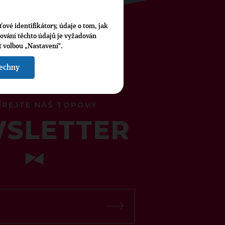
ťové identifikátory, údaje o tom, jak
cování těchto údajů je vyžadován
t volbou „Nastavení“.
šechny
ÍREJTE NÁŠ TOPOVÝ
SLETTER