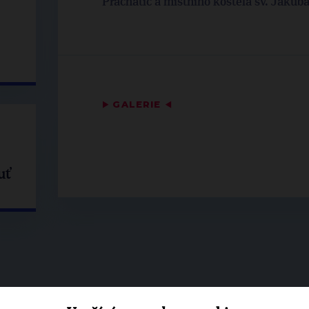
Prachatic a místního kostela sv. Jakuba
▶
GALERIE
◀
uť