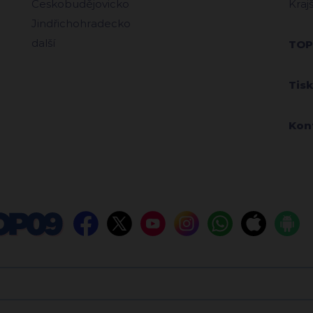
Českobudějovicko
Kraj
Jindřichohradecko
další
TOP
Tis
Kon