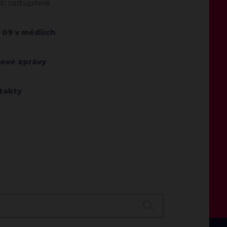
ští zastupitelé
 09 v médiích
kové zprávy
takty