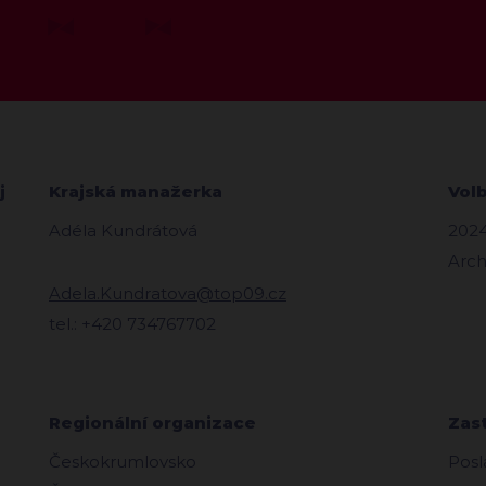
j
Krajská manažerka
Vol
Adéla Kundrátová
202
Arch
Adela.Kundratova@top09.cz
tel.: +420 734767702
Regionální organizace
Zas
Českokrumlovsko
Posl