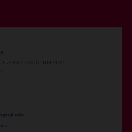
by
4 KRAJSKÉ ZASTUPITELSTVO
iv
tupují nás
anci