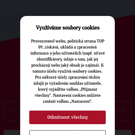
Využíváme soubory cookies
Provozovatel webu, politická strana TOP
09, získává, ukládá a zpracovává
informace o jeho uživatelích (např. síťové
ODEBÍREJTE NÁŠ TOPOVÝ
identifikátory, údaje o tom, jak jej
procházejí nebo jaký obsah je zajímá). K
NEWSLETTER
tomuto účelu využívá soubory cookies.
Pro některé účely zpracování těchto
údajů je vyžadován souhlas uživatele,
který vyjádříte volbou „Přijmout
všechny“. Nastavení cookies můžete
změnit volbou „Nastavení“.
Odmítnout všechny