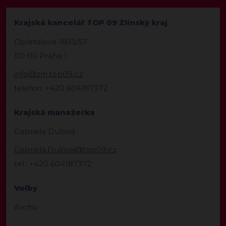
Krajská kancelář TOP 09 Zlínský kraj
Opletalova 1603/57
110 00 Praha 1
info@zln.top09.cz
telefon: +420 604187372
Krajská manažerka
Gabriela Dulová
Gabriela.Dulova@top09.cz
tel.: +420 604187372
Volby
Archiv