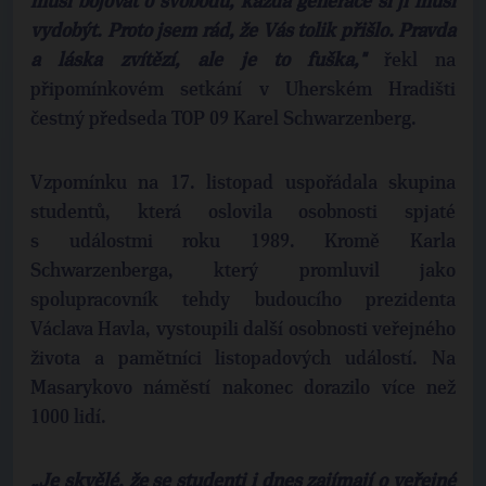
musí bojovat o svobodu, každá generace si ji musí
vydobýt. Proto jsem rád, že Vás tolik přišlo. Pravda
a láska zvítězí, ale je to fuška,"
řekl na
připomínkovém setkání v Uherském Hradišti
čestný předseda TOP 09 Karel Schwarzenberg.
Vzpomínku na 17. listopad uspořádala skupina
studentů, která oslovila osobnosti spjaté
s událostmi roku 1989. Kromě Karla
Schwarzenberga, který promluvil jako
spolupracovník tehdy budoucího prezidenta
Václava Havla, vystoupili další osobnosti veřejného
života a pamětníci listopadových událostí. Na
Masarykovo náměstí nakonec dorazilo více než
1000 lidí.
„Je skvělé, že se studenti i dnes zajímají o veřejné