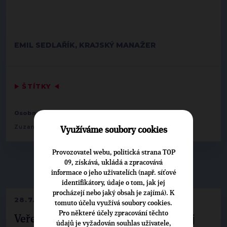
EMIL SEDLAŘÍK, KRAJSKÝ MANAŽER
▶
ŠTÍTKY
◀
,
,
Osobnosti:
Vlastislav Navrátil
Karel Schwarzenberg
Zuzana Vandame
Využíváme soubory cookies
Provozovatel webu, politická strana TOP
09, získává, ukládá a zpracovává
▶
NEPŘEHLÉDNĚTE
◀
informace o jeho uživatelích (např. síťové
identifikátory, údaje o tom, jak jej
procházejí nebo jaký obsah je zajímá). K
28.7.2026
tomuto účelu využívá soubory cookies.
Pro některé účely zpracování těchto
Veřejné finance, euro i školství. Matěj
údajů je vyžadován souhlas uživatele,