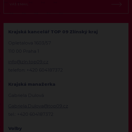
Krajská kancelář TOP 09 Zlínský kraj
Opletalova 1603/57
110 00 Praha 1
info@zln.top09.cz
telefon: +420 604187372
Krajská manažerka
Gabriela Dulová
Gabriela.Dulova@top09.cz
tel.: +420 604187372
Volby