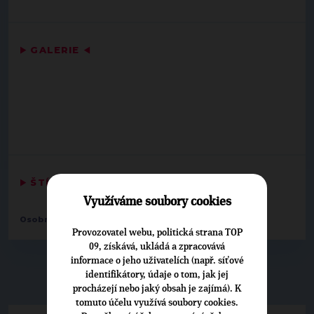
▶
GALERIE
◀
▶
ŠTÍTKY
◀
Využíváme soubory cookies
,
Osobnosti:
Milan Baroň
Vít Peštuka
Provozovatel webu, politická strana TOP
09, získává, ukládá a zpracovává
informace o jeho uživatelích (např. síťové
identifikátory, údaje o tom, jak jej
▶
NEPŘEHLÉDNĚTE
◀
procházejí nebo jaký obsah je zajímá). K
tomuto účelu využívá soubory cookies.