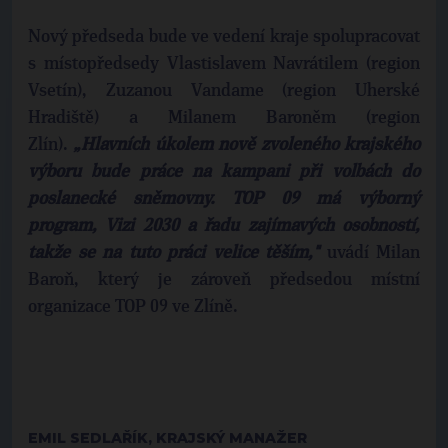
Nový předseda bude ve vedení kraje spolupracovat
s místopředsedy Vlastislavem Navrátilem (region
Vsetín), Zuzanou Vandame (region Uherské
Hradiště) a Milanem Baroněm (region
Zlín).
„Hlavních úkolem nově zvoleného krajského
výboru bude práce na kampani při volbách do
poslanecké sněmovny. TOP 09 má výborný
program, Vizi 2030 a řadu zajímavých osobností,
takže se na tuto práci velice těším,"
uvádí Milan
Baroň, který je zároveň předsedou místní
organizace TOP 09 ve Zlíně.
EMIL SEDLAŘÍK, KRAJSKÝ MANAŽER