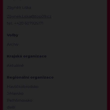
Zbyněk Liška
Zbynek.Liska@top09.cz
tel.: +420 607925171
Volby
Archiv
Krajská organizace
Aktuálně
Regionální organizace
Havlíčkobrodsko
Jihlavsko
Pelhřimovsko
další