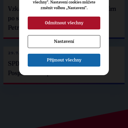
všechny“. Nastavení cookies můžete
Vzkaz Matěje Ondřeje Havla příznivcům
změnit volbou „Nastavení“.
po setkání s prezidentem republiky
Odmítnout všechny
Petrem Pavlem
Nastavení
29.7.2026
Přijmout všechny
SPD už není ve zprávě o extremismu.
Pospíšil: Je tu pachuť