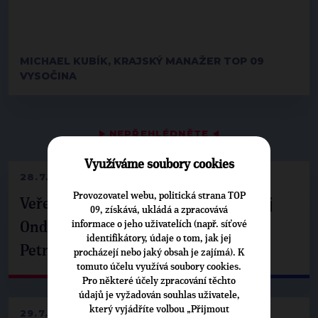
MICHAEL KUBÍK, KRAJSKÝ MANAŽER TOP 09
VYSOČINA
▶
NEPŘEHLÉDNĚTE
◀
Využíváme soubory cookies
28.7.2026
Provozovatel webu, politická strana TOP
Veřejné finance, euro i školství. Matěj
09, získává, ukládá a zpracovává
informace o jeho uživatelích (např. síťové
Ondřej Havel jednal s prezidentem
identifikátory, údaje o tom, jak jej
Petrem Pavlem
procházejí nebo jaký obsah je zajímá). K
tomuto účelu využívá soubory cookies.
Pro některé účely zpracování těchto
údajů je vyžadován souhlas uživatele,
který vyjádříte volbou „Přijmout
29.7.2026