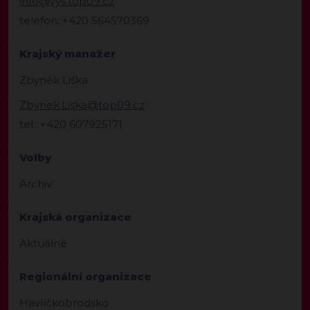
info@vys.top09.cz
telefon: +420 564570369
Krajský manažer
Zbyněk Liška
Zbynek.Liska@top09.cz
tel.: +420 607925171
Volby
Archiv
Krajská organizace
Aktuálně
Regionální organizace
Havlíčkobrodsko