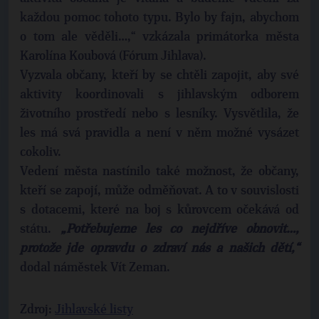
každou pomoc tohoto typu. Bylo by fajn, abychom
o tom ale věděli…,“ vzkázala primátorka města
Karolína Koubová (Fórum Jihlava).
Vyzvala občany, kteří by se chtěli zapojit, aby své
aktivity koordinovali s jihlavským odborem
životního prostředí nebo s lesníky. Vysvětlila, že
les má svá pravidla a není v něm možné vysázet
cokoliv.
Vedení města nastínilo také možnost, že občany,
kteří se zapojí, může odměňovat. A to v souvislosti
s dotacemi, které na boj s kůrovcem očekává od
státu.
„Potřebujeme les co nejdříve obnovit…,
protože jde opravdu o zdraví nás a našich dětí,“
dodal náměstek Vít Zeman.
Zdroj:
Jihlavské listy