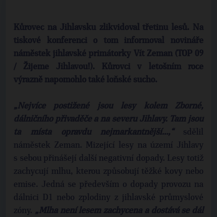
Kůrovec na Jihlavsku zlikvidoval třetinu lesů. Na
tiskové konferenci o tom informoval novináře
náměstek jihlavské primátorky Vít Zeman (TOP 09
/ Žijeme Jihlavou!). Kůrovci v letošním roce
výrazně napomohlo také loňské sucho.
„Nejvíce postižené jsou lesy kolem Zborné,
dálničního přivaděče a na severu Jihlavy. Tam jsou
ta místa opravdu nejmarkantnější…,“
sdělil
náměstek Zeman. Mizející lesy na území Jihlavy
s sebou přinášejí další negativní dopady. Lesy totiž
zachycují mlhu, kterou způsobují těžké kovy nebo
emise. Jedná se především o dopady provozu na
dálnici D1 nebo zplodiny z jihlavské průmyslové
zóny.
„Mlha není lesem zachycena a dostává se dál