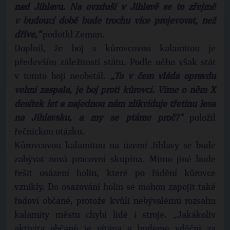
nad Jihlavu. Na ovzduší v Jihlavě se to zřejmě
v budoucí době bude trochu více projevovat, než
dříve,“
podotkl Zeman.
Doplnil, že boj s kůrovcovou kalamitou je
především záležitostí státu. Podle něho však stát
v tomto boji neobstál.
„To v čem vláda opravdu
velmi zaspala, je boj proti kůrovci. Víme o něm X
desítek let a najednou nám zlikviduje třetinu lesa
na Jihlavsku, a my se ptáme proč?“
položil
řečnickou otázku.
Kůrovcovou kalamitou na území Jihlavy se bude
zabývat nová pracovní skupina. Mimo jiné bude
řešit osázení holin, které po řádění kůrovce
vznikly. Do osazování holin se mohou zapojit také
řadoví občané, protože kvůli nebývalému rozsahu
kalamity městu chybí lidé i stroje. „Jakákoliv
aktivita občanů je vítána a budeme vděčni za