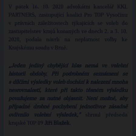
V pátek 16. 10. 2020 advokátní kancelář KKL
PARTNERS, zastupující koalici Pro TOP Vysočinu
v právních záležitostech týkajících se voleb do
zastupitelstev krajů konaných ve dnech 2. a 3. 10.
2020, podala návrh na neplatnost volby ke
Krajskému soudu v Brně.
„Jeden jediný chybějící hlas nemá ve volební
historii obdoby. Při podrobném seznámení se
s dílčími výsledky voleb dochází k nalezení mnoha
nesrovnalostí, které při takto těsném výsledku
považujeme za nutné objasnit. Není možné, aby
případné drobné pochybení jednotlivce zásadně
ovlivnilo volební výsledek,“
shrnul předseda
krajské TOP 09
Jiří Blažek
.