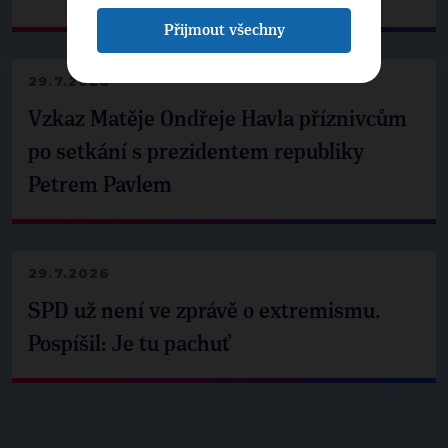
Přijmout všechny
29.7.2026
Vzkaz Matěje Ondřeje Havla příznivcům
po setkání s prezidentem republiky
Petrem Pavlem
29.7.2026
SPD už není ve zprávě o extremismu.
Pospíšil: Je tu pachuť