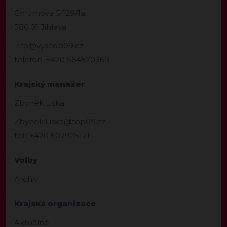
Chlumova 5429/1a
586 01 Jihlava
info@vys.top09.cz
telefon: +420 564570369
Krajský manažer
Zbyněk Liška
Zbynek.Liska@top09.cz
tel.: +420 607925171
Volby
Archiv
Krajská organizace
Aktuálně