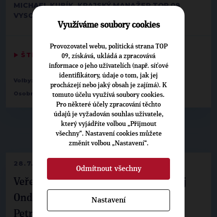
MICHAEL KUBÍK, KRAJSKÝ MANAŽER TOP 09
VYSOČINA
Využíváme soubory cookies
Provozovatel webu, politická strana TOP
▶
ŠTÍTKY
◀
09, získává, ukládá a zpracovává
informace o jeho uživatelích (např. síťové
identifikátory, údaje o tom, jak jej
Volby:
2020 zastupitelstva krajů
procházejí nebo jaký obsah je zajímá). K
,
Osobnosti:
Jiří Blažek
Zdeněk Dvořák
tomuto účelu využívá soubory cookies.
Pro některé účely zpracování těchto
údajů je vyžadován souhlas uživatele,
který vyjádříte volbou „Přijmout
▶
NEPŘEHLÉDNĚTE
◀
všechny“. Nastavení cookies můžete
změnit volbou „Nastavení“.
28.7.2026
Odmítnout všechny
Veřejné finance, euro i školství. Matěj
Ondřej Havel jednal s prezidentem
Nastavení
Petrem Pavlem