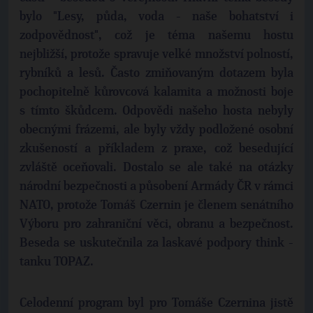
bylo "Lesy, půda, voda - naše bohatství i
zodpovědnost", což je téma našemu hostu
nejbližší, protože spravuje velké množství polností,
rybníků a lesů. Často zmiňovaným dotazem byla
pochopitelně kůrovcová kalamita a možnosti boje
s tímto škůdcem. Odpovědi našeho hosta nebyly
obecnými frázemi, ale byly vždy podložené osobní
zkušeností a příkladem z praxe, což besedující
zvláště oceňovali. Dostalo se ale také na otázky
národní bezpečnosti a působení Armády ČR v rámci
NATO, protože Tomáš Czernin je členem senátního
Výboru pro zahraniční věci, obranu a bezpečnost.
Beseda se uskutečnila za laskavé podpory think -
tanku TOPAZ.
Celodenní program byl pro Tomáše Czernina jistě