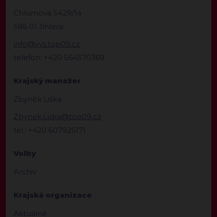
Chlumova 5429/1a
586 01 Jihlava
info@vys.top09.cz
telefon: +420 564570369
Krajský manažer
Zbyněk Liška
Zbynek.Liska@top09.cz
tel.: +420 607925171
Volby
Archiv
Krajská organizace
Aktuálně