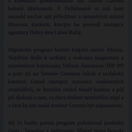
s kteroužto problematikou má Tomáš Czernin
bohaté zkušenosti. V Pelhřimově si náš host
nemohl nechat ujít příležitost a nenavštívit místní
Muzeum kuriozit, kterým ho provedl zástupce
agentury Dobrý den Luboš Rafaj.
Odpolední program hostilo krajské město Jihlava.
Nejdříve došlo k setkání s vedením magistrátu a
náměstkem hejtmanky Vítkem Zemanem (TOP 09)
a poté již na Tomáše Czernina čekali v nedaleké
kavárně Grand zástupci Asociace soukromých
zemědělců, se kterými strávil téměř hodinu a půl
při diskuzi o tom, co dnes drobné zemědělce trápí a
v čem by jim mohl senátor Czernin být nápomocen.
Od 16 hodin potom program pokračoval poslední
částí - besedou s veřejností. Hlavní téma besedy