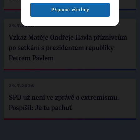
Přijmout všechny
29.7.2026
Vzkaz Matěje Ondřeje Havla příznivcům
po setkání s prezidentem republiky
Petrem Pavlem
29.7.2026
SPD už není ve zprávě o extremismu.
Pospíšil: Je tu pachuť