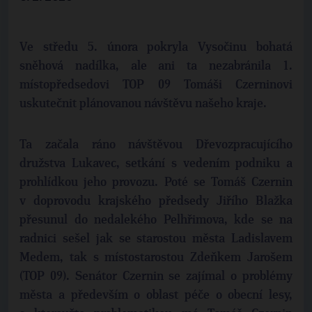
Ve středu 5. února pokryla Vysočinu bohatá
sněhová nadílka, ale ani ta nezabránila 1.
místopředsedovi TOP 09 Tomáši Czerninovi
uskutečnit plánovanou návštěvu našeho kraje.
Ta začala ráno návštěvou Dřevozpracujícího
družstva Lukavec, setkání s vedením podniku a
prohlídkou jeho provozu. Poté se Tomáš Czernin
v doprovodu krajského předsedy Jiřího Blažka
přesunul do nedalekého Pelhřimova, kde se na
radnici sešel jak se starostou města Ladislavem
Medem, tak s místostarostou Zdeňkem Jarošem
(TOP 09). Senátor Czernin se zajímal o problémy
města a především o oblast péče o obecní lesy,