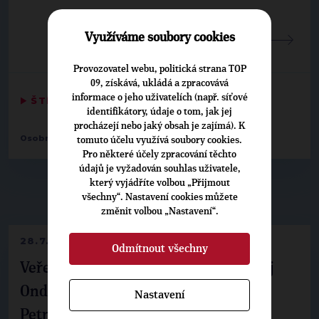
Využíváme soubory cookies
Fotografie 1-8 z 9
Provozovatel webu, politická strana TOP
09, získává, ukládá a zpracovává
informace o jeho uživatelích (např. síťové
▶
ŠTÍTKY
◀
identifikátory, údaje o tom, jak jej
procházejí nebo jaký obsah je zajímá). K
,
,
Osobnosti:
Jiří Blažek
Tomáš Czernin
Jan Půža
tomuto účelu využívá soubory cookies.
Pro některé účely zpracování těchto
údajů je vyžadován souhlas uživatele,
který vyjádříte volbou „Přijmout
▶
NEPŘEHLÉDNĚTE
◀
všechny“. Nastavení cookies můžete
změnit volbou „Nastavení“.
28.7.2026
Odmítnout všechny
Veřejné finance, euro i školství. Matěj
Ondřej Havel jednal s prezidentem
Nastavení
Petrem Pavlem