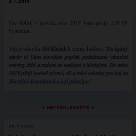
3. 1. 2019
Vše dobré v novém roce 2019 Vám přeje TOP 09
Vysočina.
Její předseda
Jiří Blažek
k tomu dodává:
"Na úplný
závěr si Vám dovolím popřát požehnané vánoční
svátky, klid a radost ze setkání s blízkými. Do roku
2019 přeji hodně zdraví, sil a také odvahy pro boj za
liberální demokracii a její principy."
▶
NEPŘEHLÉDNĚTE
◀
28.7.2026