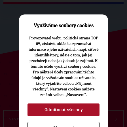
Využíváme soubory cookies
Provozovatel webu, politická strana TOP
09, získává, ukládá a zpracovává
informace o jeho uživatelích (např. síťové
identifikátory, údaje o tom, jak jej
procházejí nebo jaký obsah je zajímá). K
tomuto účelu využívá soubory cookies.
ODEBÍREJTE NÁŠ TOPOVÝ
Pro některé účely zpracování těchto
NEWSLETTER
údajů je vyžadován souhlas uživatele,
který vyjádříte volbou „Přijmout
všechny“. Nastavení cookies můžete
změnit volbou „Nastavení“.
Odmítnout všechny