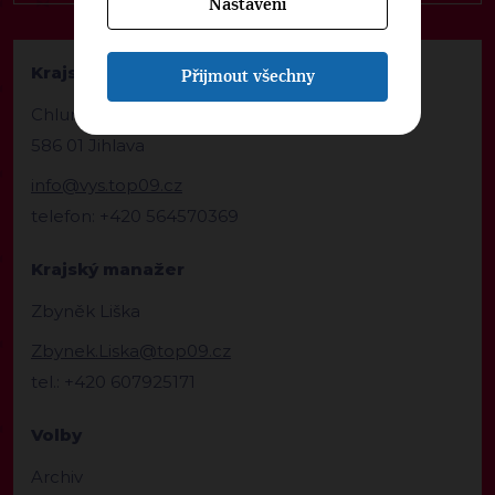
Nastavení
Krajská kancelář TOP 09 Vysočina
Přijmout všechny
Chlumova 5429/1a
586 01 Jihlava
info@vys.top09.cz
telefon: +420 564570369
Krajský manažer
Zbyněk Liška
Zbynek.Liska@top09.cz
tel.: +420 607925171
Volby
Archiv