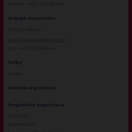
telefon: +420 702065444
Krajská manažerka
Jana Jirušková
Jana.Jiruskova@top09.cz
tel.: +420 702065444
Volby
Archiv
Krajská organizace
Regionální organizace
Děčínsko
Litoměřicko