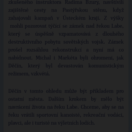
zkušeného instruktora Radima Bzury, navštívili
zajištěné cesty na Pastýřskou stěnu, když
zahajovali kampaň v Ústeckém kraji. Z výšky
mohli pozorovat týčící se zámek nad řekou Labe,
který se úspěšně vzpamatovává z dlouhého
destruktivního pobytu sovětských vojsk. Zámek
prošel rozsáhlou rekonstrukcí a nyní má co
nabídnout. Michal i Markéta byli ohromeni, jak
Děčín, který byl devastován komunistickým
režimem, vzkvétá.
Děčín v tomto ohledu může být příkladem pro
ostatní města. Dalším krokem by mělo být
navrácení života na řeku Labe. Chceme, aby se na
řeku vrátili sportovní kanoisté, rekreační vodáci,
plavci, ale i turisté na výletních lodích.