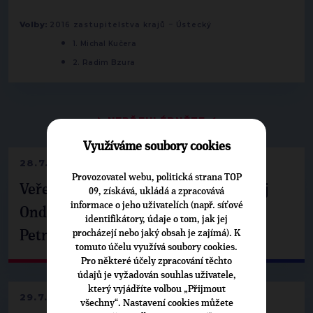
-
Volby:
2016 zastupitelstva krajů
Ústecký
1. Michal Kučera
2. Radim Bzura
▶
NEPŘEHLÉDNĚTE
◀
Využíváme soubory cookies
28.7.2026
Provozovatel webu, politická strana TOP
Veřejné finance, euro i školství. Matěj
09, získává, ukládá a zpracovává
informace o jeho uživatelích (např. síťové
Ondřej Havel jednal s prezidentem
identifikátory, údaje o tom, jak jej
Petrem Pavlem
procházejí nebo jaký obsah je zajímá). K
tomuto účelu využívá soubory cookies.
Pro některé účely zpracování těchto
údajů je vyžadován souhlas uživatele,
který vyjádříte volbou „Přijmout
29.7.2026
všechny“. Nastavení cookies můžete