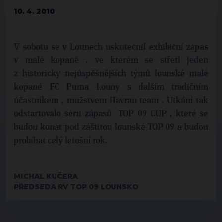
10. 4. 2010
V sobotu se v Lounech uskutečnil exhibiční zápas
v malé kopané , ve kterém se střetl jeden
z historicky nejúspěšnějších týmů lounské malé
kopané FC Puma Louny s dalším tradičním
účastníkem , mužstvem Havran team . Utkání tak
odstartovalo sérii zápasů TOP 09 CUP , které se
budou konat pod záštitou lounské TOP 09 a budou
probíhat celý letošní rok.
MICHAL KUČERA
PŘEDSEDA RV TOP 09 LOUNSKO