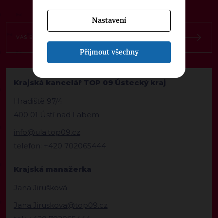
Nastavení
Přijmout všechny
Krajská kancelář TOP 09 Ústecký kraj
Hradiště 97/4
400 01 Ústí nad Labem
info@ula.top09.cz
telefon: +420 702065444
Krajská manažerka
Jana Jirušková
Jana.Jiruskova@top09.cz