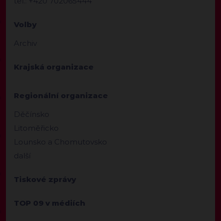
tel.: +420 702065444
Volby
Archiv
Krajská organizace
Regionální organizace
Děčínsko
Litoměřicko
Lounsko a Chomutovsko
další
Tiskové zprávy
TOP 09 v médiích