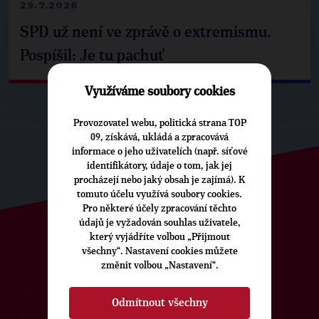
29.7.2026
SPD už není ve zprávě o extremismu.
Pospíšil: Je tu pachuť
Využíváme soubory cookies
Provozovatel webu, politická strana TOP
09, získává, ukládá a zpracovává
informace o jeho uživatelích (např. síťové
identifikátory, údaje o tom, jak jej
procházejí nebo jaký obsah je zajímá). K
tomuto účelu využívá soubory cookies.
Pro některé účely zpracování těchto
údajů je vyžadován souhlas uživatele,
který vyjádříte volbou „Přijmout
ODEBÍREJTE NÁŠ TOPOVÝ
všechny“. Nastavení cookies můžete
změnit volbou „Nastavení“.
NEWSLETTER
Odmítnout všechny