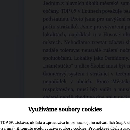
Jedním z hlavních úkolů městské samos
občany. TOP 09 v Lounech považuje bez
podstatnou. Proto jsme pro navýšení r
počtu strážníků. Jsme pro vytvoření p
lokalitách, například u v Husově uli
místech. Nehodláme trestat zábavu sl
nadále tolerovat neustálé rušení noč
spoluobčanů. Lokality jako Osmidomy,
„náměstíčko“ u ulice Školní musí být 
(kamerový systém i strážníci v terén
nepořádek v ulicích. Práce Městsk
respektována, musí být vidět a musí 
občané nebáli chodit ve dne ani v noci 
výše uvedeného jsme připraveni činit i
Využíváme soubory cookies
Zvýšíme počet strážníků v problémov
TOP 09, získává, ukládá a zpracovává informace o jeho uživatelích (např. sí
Rozšíříme zóny „zákazu pití alkoholu
je zajímá). K tomuto účelu využívá soubory cookies. Pro některé účely zpra