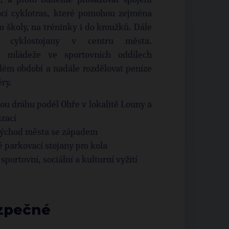
ta, a proto budeme prosazovat spojení
cí cyklotras, které pomohou zejména
 školy, na tréninky i do kroužků. Dále
é cyklostojany v centru města.
 mládeže ve sportovních oddílech
lém období a nadále rozdělovat peníze
éry.
u dráhu podél Ohře v lokalitě Louny a
izací
východ města se západem
 parkovací stojany pro kola
ortovní, sociální a kulturní vyžití
ezpečné