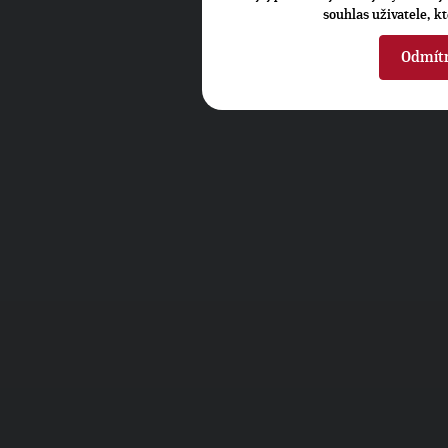
souhlas uživatele, k
Odmít