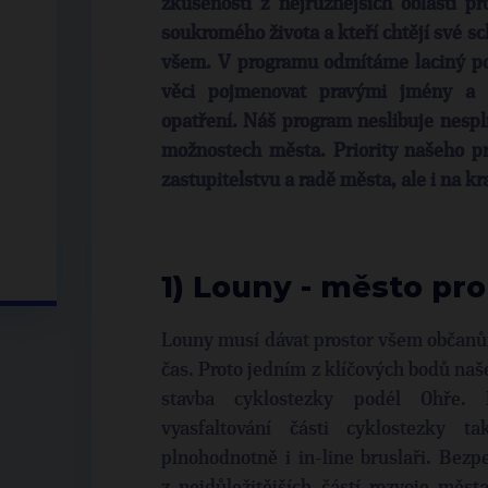
zkušenosti z nejrůznějších oblastí pr
soukromého života a kteří chtějí své 
všem. V programu odmítáme laciný po
věci pojmenovat pravými jmény a n
opatření. Náš program neslibuje nespl
možnostech města. Priority našeho p
zastupitelstvu a radě města, ale i na kr
1) Louny - město pro 
Louny musí dávat prostor všem občanům,
čas. Proto jedním z klíčových bodů na
stavba cyklostezky podél Ohře.
vyasfaltování části cyklostezky 
plnohodnotně i in-line bruslaři. Bez