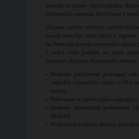
protože se máme čím pochlubit. Budem
informační centrum, které jsme v letoš
Chceme město vstřícné návštěvníkům
Louny musí být vidět nejen v regionu, 
na Strategii rozvoje cestovního ruchu, j
z velké části podíleli na jejím zpr
nejenom zlepšení ekonomické situace, 
Budeme podporovat propagaci měst
subjekty cestovního ruchu v ČR i ve 
města.
Pokusíme se zavést stálou expozici 
Budeme maximálně podporovat vým
školáků
Podpoříme veškeré aktivity zvyšující