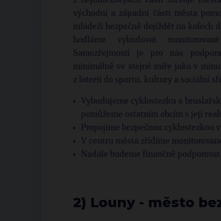
z nejdůležitějších částí rozvoje měs
východní a západní části města pomo
mládeži bezpečně dojíždět na kolech do
hodláme vybudovat monitorovan
Samozřejmostí je pro nás podpora
minimálně ve stejné míře jako v minu
z loterií do sportu, kultury a sociální sf
Vybudujeme cyklostezku a bruslařsko
pomůžeme ostatním obcím s její real
Propojíme bezpečnou cyklostezkou 
V centru města zřídíme monitorované
Nadále budeme finančně podporovat sp
2) Louny - město b