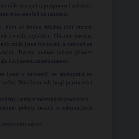
e dále rozvíjet a podporovat městské
ním roce otevřeli na náměstí.
, kam se budou všichni rádi vracet.
ale i v celé republice. Chceme navázat
ejíž vznik jsme iniciovali, a zároveň se
acování. Turisté mohou městu přinést
ale i zvýšenou zaměstnanost.
a Loun v zahraničí ve spolupráci se
světě. Důležitou roli hrají partnerská
o městu Louny v městských prostorách
ěnné pobyty našich a zahraničních
 atraktivitu města