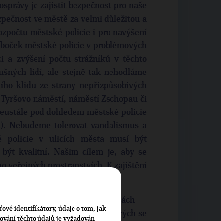
právy je zajistit bezpečnost pro naše
pečnost ve městě za velmi důležitou a
ozpočtu městské policie i pro navýšení
oboček městské policie v problémových
ci a zvýšení počtu strážníků v těchto
ušných lidí, ale stejně tak nehodláme
ního klidu ze strany nepřizpůsobivých
 Tyršovo náměstí, náměstí Zschopau či
neustále pod dohledem městské policie
u). Nebudeme tolerovat vandalismus a
é policie v ulicích města musí být
být kvalitní. Našim cílem je, aby se
po veřejných prostranstvích. K zajištění
 nezbytné personální kroky.
ých lokalitách a v nočních hodinách
ťové identifikátory, údaje o tom, jak
“ o problémové lokality, ve kterých se
cování těchto údajů je vyžadován