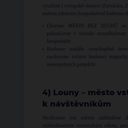
využívat i evropské dotace (Zastávka,
našem zdravém hospodaření budeme dál
Chceme MĚSTO BEZ DLUHŮ se 
pokračovat v trendu nezadlužovat
hospodařit
Budeme nadále smysluplně inves
nechceme ovšem budoucí rozpočty
nesmyslných projektů
4) Louny – město vs
k návštěvníkům
Nechceme jen město zahleděné d
vyhledávaným turistickým cílem, pro