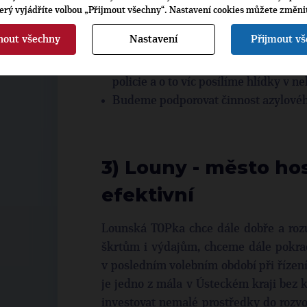
často pohybuje mládež
terý vyjádříte volbou „Přijmout všechny“. Nastavení cookies můžete změni
Zřídíme pobočku Městské policie v
nout všechny
Nastavení
Přijmout v
funkci okrskového strážníka
V bezproblémových oblastech za
policie a o to víc posílíme hlídky v n
Budeme podporovat činnost azylového
3) Louny - město ho
efektivní
Lounská TOPka chce dále dobře a roz
škrtům i výdajům, chceme dále pokrač
v posledním volebním období při řízen
je jedno z mála v Ústeckém kraji bez 
investovat nemalé prostředky do rozv