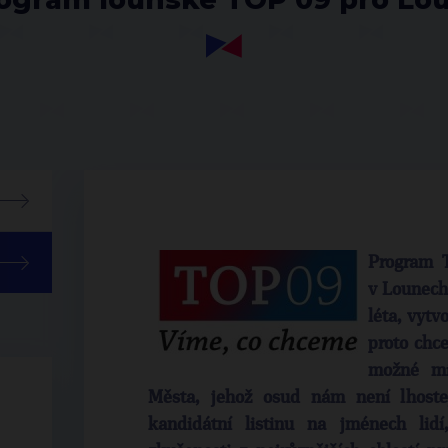
Program T
v Lounech 
léta, vytv
proto chc
možné mí
Města, jehož osud nám není lhostej
kandidátní listinu na jménech lidí