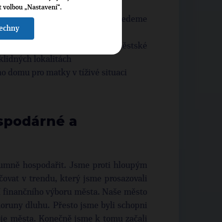
t volbou „Nastavení“.
 problémových lokalitách a zavedeme
šechny
vedeme jednočlenné hlídky Městské
eklidných lokalitách
 domu pro matky v tíživé situaci
spodárné a
umně hospodařit. Jsme proti hloupým
ovat v trendu, který jsme prosazovali
í finančního výboru města. Naše město
koruny dluhu. Přesto jsme byli schopni
oje města. Konečně jsme k tomu začali