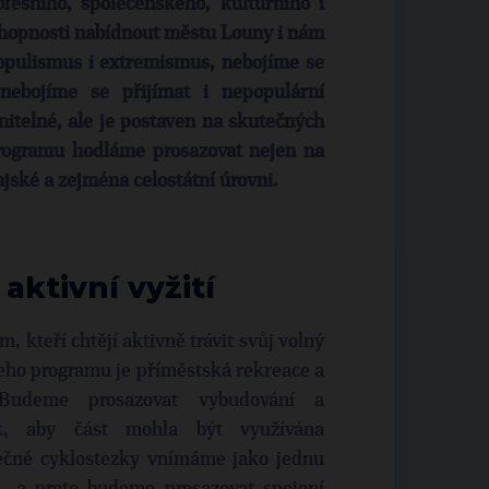
ofesního, společenského, kulturního i
schopnosti nabídnout městu Louny i nám
pulismus i extremismus, nebojíme se
ebojíme se přijímat i nepopulární
nitelné, ale je postaven na skutečných
rogramu hodláme prosazovat nejen na
ajské a zejména celostátní úrovni.
aktivní vyžití
 kteří chtějí aktivně trávit svůj volný
šeho programu je příměstská rekreace a
 Budeme prosazovat vybudování a
tak, aby část mohla být využívána
pečné cyklostezky vnímáme jako jednu