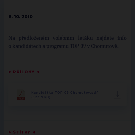
8. 10. 2010
Na předloženém volebním letáku najdete info
o kandidátech a programu TOP 09 v Chomutově.
▶
PŘÍLOHY
◀
Kandidátka TOP 09 Chomutov.pdf
(623.9 kB)
▶
ŠTÍTKY
◀