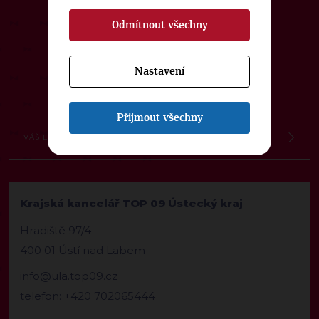
ODEBÍREJTE NÁŠ TOPOVÝ
Odmítnout všechny
NEWSLETTER
Nastavení
Přijmout všechny
Krajská kancelář TOP 09 Ústecký kraj
Hradiště 97/4
400 01 Ústí nad Labem
info@ula.top09.cz
telefon: +420 702065444