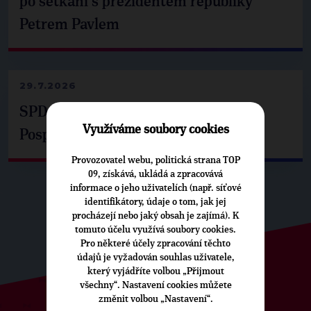
po setkání s prezidentem republiky
Petrem Pavlem
29.7.2026
SPD už není ve zprávě o extremismu.
Využíváme soubory cookies
Pospíšil: Je tu pachuť
Provozovatel webu, politická strana TOP
09, získává, ukládá a zpracovává
informace o jeho uživatelích (např. síťové
identifikátory, údaje o tom, jak jej
procházejí nebo jaký obsah je zajímá). K
tomuto účelu využívá soubory cookies.
Pro některé účely zpracování těchto
údajů je vyžadován souhlas uživatele,
který vyjádříte volbou „Přijmout
všechny“. Nastavení cookies můžete
změnit volbou „Nastavení“.