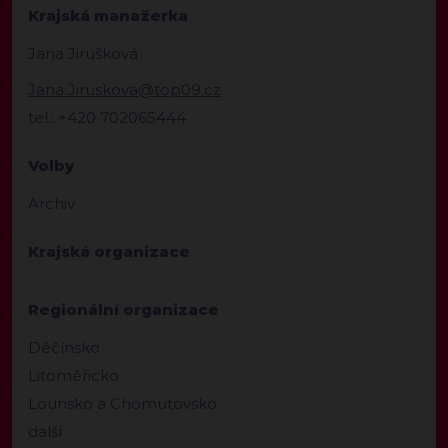
Krajská manažerka
Jana Jirušková
Jana.Jiruskova@top09.cz
tel.: +420 702065444
Volby
Archiv
Krajská organizace
Regionální organizace
Děčínsko
Litoměřicko
Lounsko a Chomutovsko
další