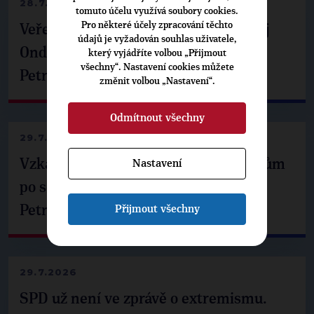
28.7.2026
tomuto účelu využívá soubory cookies.
Pro některé účely zpracování těchto
Veřejné finance, euro i školství. Matěj
údajů je vyžadován souhlas uživatele,
Ondřej Havel jednal s prezidentem
který vyjádříte volbou „Přijmout
všechny“. Nastavení cookies můžete
Petrem Pavlem
změnit volbou „Nastavení“.
Odmítnout všechny
29.7.2026
Vzkaz Matěje Ondřeje Havla příznivcům
Nastavení
po setkání s prezidentem republiky
Přijmout všechny
Petrem Pavlem
29.7.2026
SPD už není ve zprávě o extremismu.