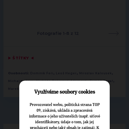
Fotografie 1-8 z 12
▶
ŠTÍTKY
◀
,
,
,
Osobnosti:
Dominik Feri
Leoš Heger
Miroslav Kalousek
,
,
,
Michal Kučera
Markéta Pekarová Adamová
Tomáš Tesař
Marek Ženíšek
Využíváme soubory cookies
Provozovatel webu, politická strana TOP
09, získává, ukládá a zpracovává
▶
NEPŘEHLÉDNĚTE
◀
informace o jeho uživatelích (např. síťové
identifikátory, údaje o tom, jak jej
procházejí nebo jaký obsah je zajímá). K