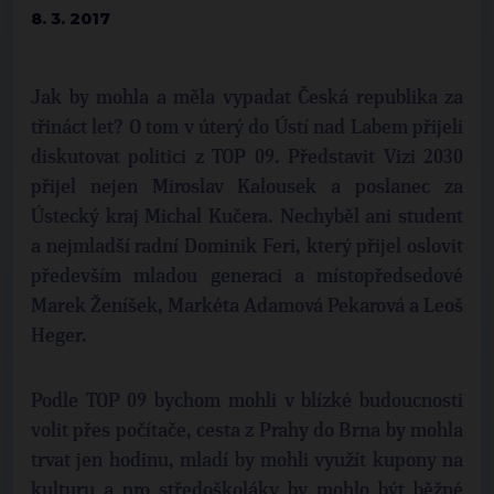
8. 3. 2017
Jak by mohla a měla vypadat Česká republika za
třináct let? O tom v úterý do Ústí nad Labem přijeli
diskutovat politici z TOP 09. Představit Vizi 2030
přijel nejen Miroslav Kalousek a poslanec za
Ústecký kraj Michal Kučera. Nechyběl ani student
a nejmladší radní Dominik Feri, který přijel oslovit
především mladou generaci a místopředsedové
Marek Ženíšek, Markéta Adamová Pekarová a Leoš
Heger.
Podle TOP 09 bychom mohli v blízké budoucnosti
volit přes počítače, cesta z Prahy do Brna by mohla
trvat jen hodinu, mladí by mohli využít kupony na
kulturu a pro středoškoláky by mohlo být běžné