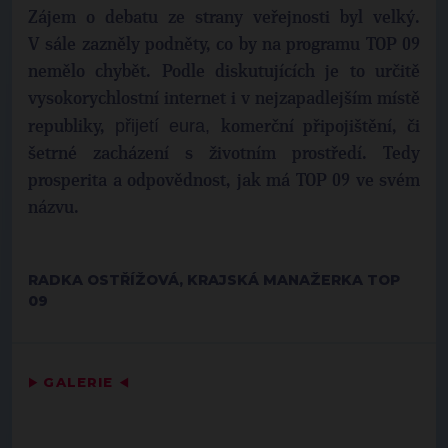
Zájem o debatu ze strany veřejnosti byl velký.
V sále zazněly podněty, co by na programu TOP 09
nemělo chybět. Podle diskutujících je to určitě
vysokorychlostní internet i v nejzapadlejším místě
přijetí eura,
republiky,
komerční připojištění, či
šetrné zacházení s životním prostředí. Tedy
prosperita a odpovědnost, jak má TOP 09 ve svém
názvu.
RADKA OSTŘÍŽOVÁ, KRAJSKÁ MANAŽERKA TOP
09
▶
GALERIE
◀