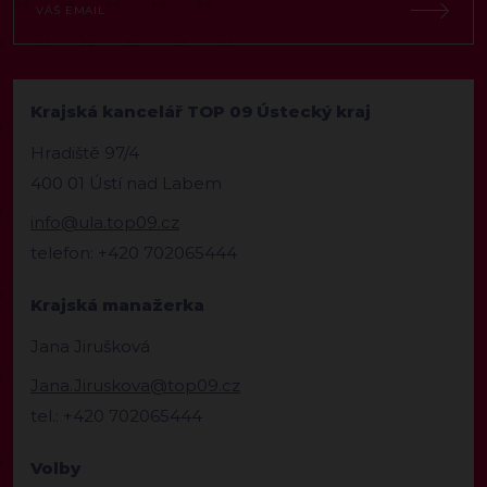
Krajská kancelář TOP 09 Ústecký kraj
Hradiště 97/4
400 01 Ústí nad Labem
info@ula.top09.cz
telefon: +420 702065444
Krajská manažerka
Jana Jirušková
Jana.Jiruskova@top09.cz
tel.: +420 702065444
Volby