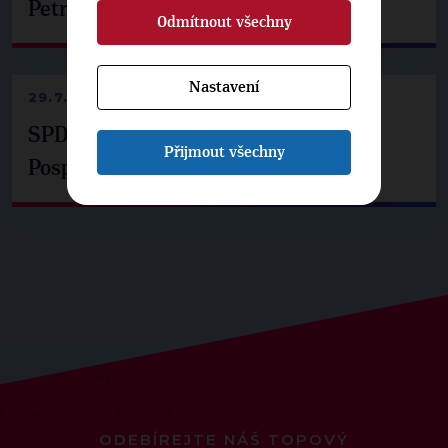
Petrem Pavlem
Odmítnout všechny
Nastavení
29.7.2026
SPD už není ve zprávě o extremismu.
Přijmout všechny
Pospíšil: Je tu pachuť
ODEBÍREJTE NÁŠ TOPOVÝ