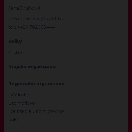
Jana Jirušková
Jana.Jiruskova@top09.cz
tel.: +420 702065444
Volby
Archiv
Krajská organizace
Regionální organizace
Děčínsko
Litoměřicko
Lounsko a Chomutovsko
další