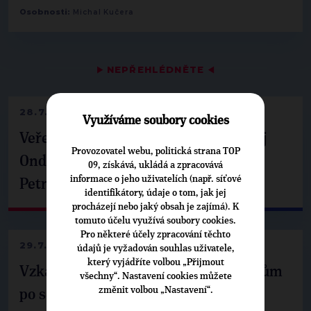
Osobnosti:
Michal Kučera
▶
NEPŘEHLÉDNĚTE
◀
28.7.2026
Využíváme soubory cookies
Veřejné finance, euro i školství. Matěj
Provozovatel webu, politická strana TOP
Ondřej Havel jednal s prezidentem
09, získává, ukládá a zpracovává
informace o jeho uživatelích (např. síťové
Petrem Pavlem
identifikátory, údaje o tom, jak jej
procházejí nebo jaký obsah je zajímá). K
tomuto účelu využívá soubory cookies.
Pro některé účely zpracování těchto
29.7.2026
údajů je vyžadován souhlas uživatele,
který vyjádříte volbou „Přijmout
Vzkaz Matěje Ondřeje Havla příznivcům
všechny“. Nastavení cookies můžete
změnit volbou „Nastavení“.
po setkání s prezidentem republiky