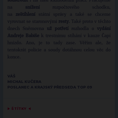
soustředit
i na naši každodenní práci. Pracujeme
na
snížení
rozpočtového schodku,
na
zeštíhlení
státní správy a také se chceme
vyrovnat se staronovými
resty
. Také proto v těchto
dnech Sněmovna
už potřetí
rozhodla o
vydání
Andreje
Babiše
k trestnímu stíhání v kauze Čapí
hnízdo. Ano, je to tady zase. Věřím ale, že
tentokrát policie a soudy dotáhnou celou věc do
konce.
VÁŠ
MICHAL KUČERA
POSLANEC A KRAJSKÝ PŘEDSEDA TOP 09
▶
ŠTÍTKY
◀