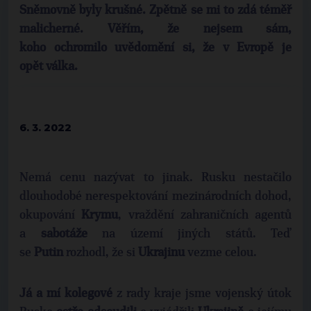
Sněmovně
byly krušné. Zpětně se mi to zdá téměř
malicherné. Věřím, že nejsem sám,
koho
ochromilo
uvědomění si, že v
Evropě
je
opět
válka
.
6. 3. 2022
Nemá cenu nazývat to jinak. Rusku nestačilo
dlouhodobé nerespektování mezinárodních dohod,
okupování
Krymu
, vraždění zahraničních agentů
a
sabotáže
na území jiných států. Teď
se
Putin
rozhodl, že si
Ukrajinu
vezme celou.
Já a mí kolegové
z rady kraje jsme vojenský útok