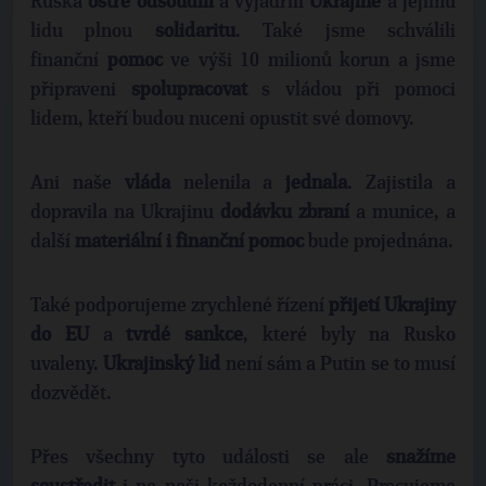
Ruska
ostře odsoudili
a vyjádřili
Ukrajině
a jejímu
lidu plnou
solidaritu
. Také jsme schválili
finanční
pomoc
ve výši 10 milionů korun a jsme
připraveni
spolupracovat
s vládou při pomoci
lidem, kteří budou nuceni opustit své domovy.
Ani naše
vláda
nelenila a
jednala
. Zajistila a
dopravila na Ukrajinu
dodávku zbraní
a munice, a
další
materiální i finanční pomoc
bude projednána.
Také podporujeme zrychlené řízení
přijetí Ukrajiny
do EU
a
tvrdé sankce
, které byly na Rusko
uvaleny.
Ukrajinský lid
není sám a Putin se to musí
dozvědět.
Přes všechny tyto události se ale
snažíme