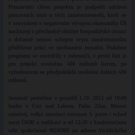
Primárním cílem projektu je podpořit udržení
pracovních míst u těch zaměstnavatelů, kteří se
v souvislosti s negativním vývojem ekonomiky ČR
nacházejí v přechodně obtížné hospodářské situaci
a dočasně nejsou schopni svým zaměstnancům
přidělovat práci ve sjednaném rozsahu. Podobné
programy se osvědčily v zahraničí, v první fázi je
pro projekt uvolněno 400 milionů korun, po
vyhodnocení se předpokládá uvolnění dalších 400
milionů.
Seminář proběhne v pondělí 1.10. 2012 od 10:00
hodin v Ústí nad Labem, Palác Zdar, Mírové
náměstí, velká zasedací místnost 5. patro ( vchod
mezi ČSOB a trafikou) a od 12:30 v konferenčním
sále společnosti M2SORS na adrese Vrchlického