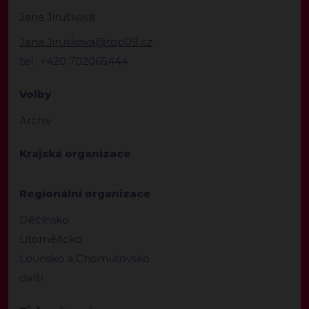
Jana Jirušková
Jana.Jiruskova@top09.cz
tel.: +420 702065444
Volby
Archiv
Krajská organizace
Regionální organizace
Děčínsko
Litoměřicko
Lounsko a Chomutovsko
další