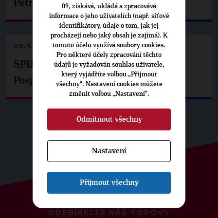
Petrem Pavlem
09, získává, ukládá a zpracovává
informace o jeho uživatelích (např. síťové
identifikátory, údaje o tom, jak jej
procházejí nebo jaký obsah je zajímá). K
tomuto účelu využívá soubory cookies.
29.7.2026
Pro některé účely zpracování těchto
SPD už není ve zprávě o extremismu.
údajů je vyžadován souhlas uživatele,
který vyjádříte volbou „Přijmout
Pospíšil: Je tu pachuť
všechny“. Nastavení cookies můžete
změnit volbou „Nastavení“.
Odmítnout všechny
Nastavení
Přijmout všechny
ODEBÍREJTE NÁŠ TOPOVÝ