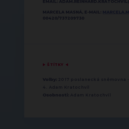
EMAIL: ADAM.REINHARD.KRATOCHVI
MARCELA MASNÁ, E-MAIL:
MARCELA.
00420/737209730
▶
ŠTÍTKY
◀
Volby:
2017 poslanecká sněmovna
4. Adam Kratochvíl
Osobnosti:
Adam Kratochvíl