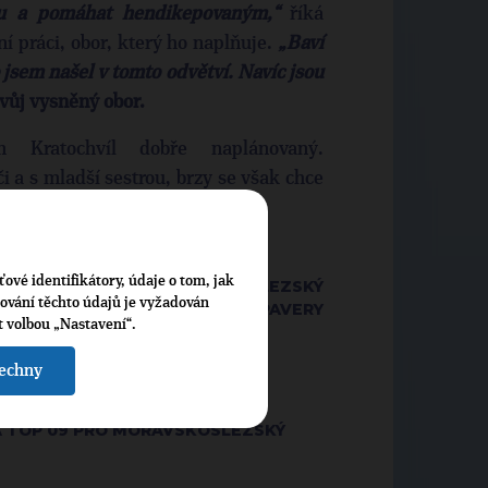
ru a pomáhat hendikepovaným,“
říká
ní práci, obor, který ho naplňuje.
„Baví
 jsem našel v tomto odvětví. Navíc jsou
vůj vysněný obor.
Kratochvíl dobře naplánovaný.
či a s mladší sestrou, brzy se však chce
rodinu.
ťové identifikátory, údaje o tom, jak
ANAŽERKA TOP 09 MORAVSKOSLEZSKÝ
cování těchto údajů je vyžadován
AJ, ASISTENTKA POSLANCE H. PAVERY
t volbou „Nastavení“.
šechny
A TOP 09 PRO MORAVSKOSLEZSKÝ