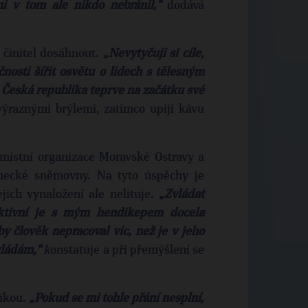
i v tom ale nikdo nebránil,“
dodává
 činitel dosáhnout.
„Nevytyčuji si cíle,
čnosti šířit osvětu o lidech s tělesným
ě Česká republika teprve na začátku své
výraznými brýlemi, zatímco upíjí kávu
místní organizace Moravské Ostravy a
anecké sněmovny. Na tyto úspěchy je
ejich vynaložení ale nelituje.
„Zvládat
 aktivní je s mým hendikepem docela
aby člověk nepracoval víc, než je v jeho
zvládám,“
k
onstatuje a při přemýšlení se
tikou.
„Pokud se mi tohle přání nesplní,