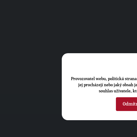
Provozovatel webu, politická strana 
jej procházejí nebo jaký obsah 
souhlas uživatele, k
Odmít