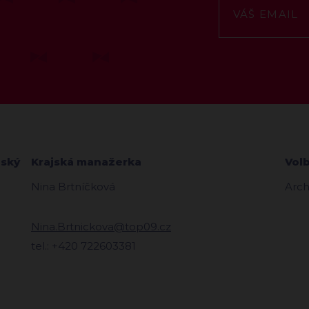
zský
Krajská manažerka
Vol
Nina Brtníčková
Arch
Nina.Brtnickova@top09.cz
tel.: +420 722603381