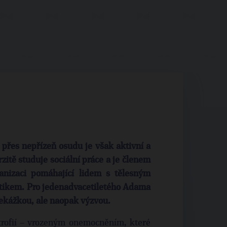
přes nepřízeň osudu je však aktivní a
zitě studuje sociální práce a je členem
anizaci pomáhající lidem s tělesným
litikem. Pro jedenadvacetiletého Adama
řekážkou, ale naopak výzvou.
atrofií – vrozeným onemocněním, které