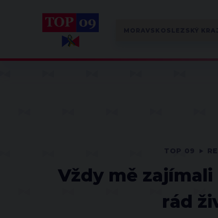
TOP 09
RE
Vždy mě zajímali 
rád ži