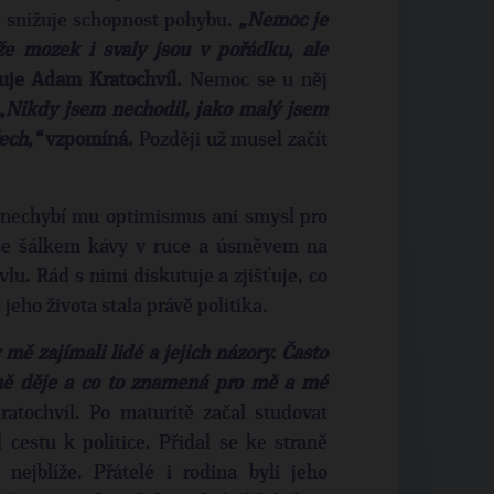
a snižuje schopnost pohybu.
„Nemoc je
že mozek i svaly jsou v pořádku, ale
uje Adam Kratochvíl.
Nemoc se u něj
„
Nikdy jsem nechodil, jako malý jsem
ech,“
vzpomíná.
Později už musel začít
, nechybí mu optimismus ani smysl pro
 se šálkem kávy v ruce a úsměvem na
vlu. Rád s nimi diskutuje a zjišťuje, co
 jeho života stala právě politika.
 mě zajímali lidé a jejich názory. Často
mě děje a co to znamená pro mě a mé
atochvíl. Po maturitě začal studovat
 cestu k politice. Přidal se ke straně
ejblíže. Přátelé i rodina byli jeho