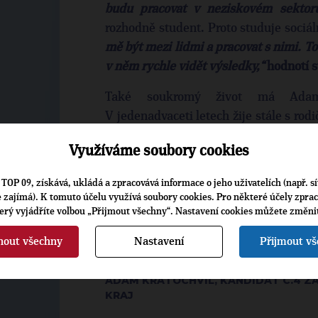
budu pracovat v neziskovém sekto
rozhodně student. Proto studuje sociál
mě být mezi lidmi a pracovat s nimi. To
v něm rychle vidět výsledky,“
hodnotí s
Také soukromý život má Adam 
V jedenadvaceti letech žije stále s rodi
osamostatnit a jednou možná i založit 
Využíváme soubory cookies
TOP 09, získává, ukládá a zpracovává informace o jeho uživatelích (např. sí
MARCELA MASNÁ – KRAJSKÁ M
je zajímá). K tomuto účelu využívá soubory cookies. Pro některé účely zpra
KR
terý vyjádříte volbou „Přijmout všechny“. Nastavení cookies můžete změni
nout všechny
Nastavení
Přijmout v
KONTAKTY:
ADAM KRATOCHVÍL, KANDIDÁT Č.4 Z
KRAJ