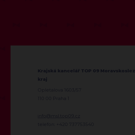
Krajská kancelář TOP 09 Moravskosle
kraj
Opletalova 1603/57
110 00 Praha 1
info@msl.top09.cz
telefon: +420 737753540