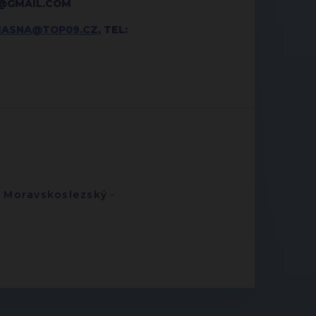
L@GMAIL.COM
MASNA@TOP09.CZ
, TEL:
-
Moravskoslezský
-