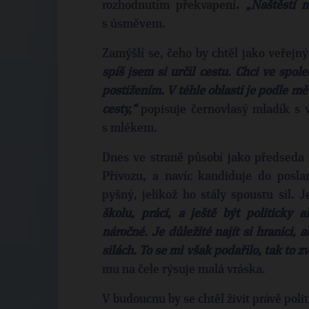
rozhodnutím překvapení
.
„Naštěstí m
s úsměvem.
Zamýšlí se, čeho by chtěl jako veřejný
spíš jsem si určil cestu. Chci ve spole
postižením. V téhle oblasti je podle m
cesty,“
popisuje černovlasý mladík s 
s mlékem.
Dnes ve straně působí jako předseda 
Přívozu, a navíc kandiduje do posl
pyšný, jelikož ho stály spoustu sil. J
školu, práci, a ještě být politicky
náročné. Je důležité najít si hranici, 
silách. To se mi však podařilo, tak to 
mu na čele rýsuje malá vráska.
V budoucnu by se chtěl živit právě poli