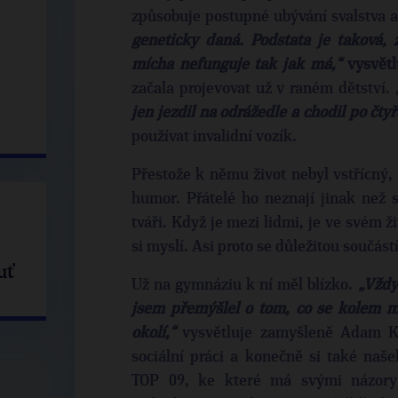
způsobuje postupné ubývání svalstva 
geneticky daná. Podstata je taková, 
mícha nefunguje tak jak má,“
vysvětl
začala projevovat už v raném dětství.
jen jezdil na odrážedle a chodil po čtyř
používat invalidní vozík.
Přestože k němu život nebyl vstřícný
humor. Přátelé ho neznají jinak než
tváři. Když je mezi lidmi, je ve svém ži
si myslí. Asi proto se důležitou součástí
uť
Už na gymnáziu k ní měl blízko.
„Vždy
jsem přemýšlel o tom, co se kolem 
okolí,“
vysvětluje zamyšleně Adam Kr
sociální práci a konečně si také našel
TOP 09, ke které má svými názory n