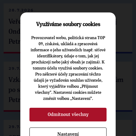
28.7.2026
Veřejné finance, euro i školství. Matěj
Využíváme soubory cookies
Ondřej Havel jednal s prezidentem
Provozovatel webu, politická strana TOP
Petrem Pavlem
09, získává, ukládá a zpracovává
informace o jeho uživatelích (např. síťové
identifikátory, údaje o tom, jak jej
procházejí nebo jaký obsah je zajímá). K
29.7.2026
tomuto účelu využívá soubory cookies.
Pro některé účely zpracování těchto
Vzkaz Matěje Ondřeje Havla příznivcům
údajů je vyžadován souhlas uživatele,
který vyjádříte volbou „Přijmout
po setkání s prezidentem republiky
všechny“. Nastavení cookies můžete
změnit volbou „Nastavení“.
Petrem Pavlem
Odmítnout všechny
29.7.2026
Nastavení