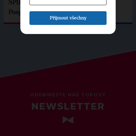
SPD už není ve zprávě o extremismu.
Pospíšil: Je tu pachuť
Přijmout všechny
ODEBÍREJTE NÁŠ TOPOVÝ
NEWSLETTER