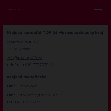
Krajská kancelář TOP 09 Moravskoslezský kraj
Opletalova 1603/57
110 00 Praha 1
info@msl.top09.cz
telefon: +420 737753540
Krajská manažerka
Nina Brtníčková
Nina.Brtnickova@top09.cz
tel.: +420 722603381