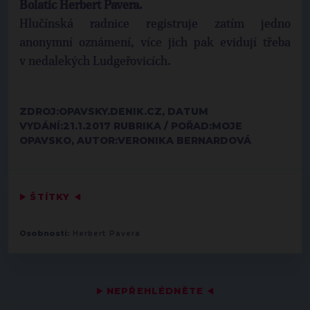
Bolatic Herbert Pavera.
Hlučínská radnice registruje zatím jedno
anonymní oznámení, více jich pak evidují třeba
v nedalekých Ludgeřovicích.
ZDROJ:OPAVSKY.DENIK.CZ, DATUM
VYDÁNÍ:21.1.2017 RUBRIKA / POŘAD:MOJE
OPAVSKO, AUTOR:VERONIKA BERNARDOVÁ
▶
ŠTÍTKY
◀
Osobnosti:
Herbert Pavera
▶
NEPŘEHLÉDNĚTE
◀