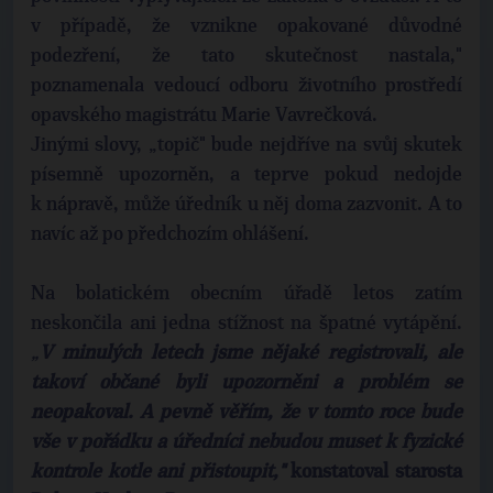
v případě, že vznikne opakované důvodné
podezření, že tato skutečnost nastala,"
poznamenala vedoucí odboru životního prostředí
opavského magistrátu Marie Vavrečková.
Jinými slovy, „topič" bude nejdříve na svůj skutek
písemně upozorněn, a teprve pokud nedojde
k nápravě, může úředník u něj doma zazvonit. A to
navíc až po předchozím ohlášení.
Na bolatickém obecním úřadě letos zatím
neskončila ani jedna stížnost na špatné vytápění.
„
V minulých letech jsme nějaké registrovali, ale
takoví občané byli upozorněni a problém se
neopakoval. A pevně věřím, že v tomto roce bude
vše v pořádku a úředníci nebudou muset k fyzické
kontrole kotle ani přistoupit,"
konstatoval starosta