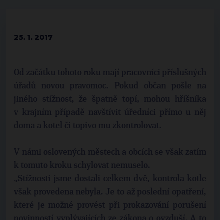
25. 1. 2017
Od začátku tohoto roku mají pracovníci příslušných
úřadů novou pravomoc. Pokud občan pošle na
jiného stížnost, že špatně topí, mohou hříšníka
v krajním případě navštívit úředníci přímo u něj
doma a kotel či topivo mu zkontrolovat.
V námi oslovených městech a obcích se však zatím
k tomuto kroku schylovat nemuselo.
„Stížnosti jsme dostali celkem dvě, kontrola kotle
však provedena nebyla. Je to až poslední opatření,
které je možné provést při prokazování porušení
povinností vyplývajících ze zákona o ovzduší. A to