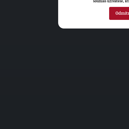
souhlas uživatele, k
Odmít