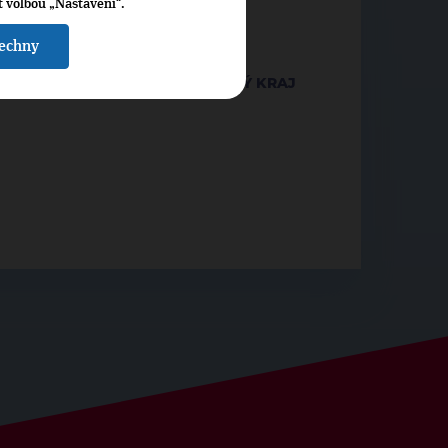
t volbou „Nastavení“.
OP 09 V KARVINÉ
šechny
RKA TOP 09 MORAVSKOSLEZSKÝ KRAJ