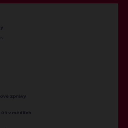
by
iv
kové zprávy
 09 v médiích