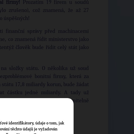
l firmy!
Prozatím 19 firem u soudů
bylo zrušeno), což znamená, že až 27
lo úspěšných!
ti finanční správy před machinacemi
me, co znamená řídit ministerstvo jako
entýž člověk bude řídit celý stát jako
na složky státu. O několika už soud
bezproblémové bonitní firmy, která za
 státu 17,8 miliardy korun, bude žádat
at částku jedné miliardy. A tady už
dého občana. Tuto škodu pochopitelně
i obyčejní plátci daní.
ťové identifikátory, údaje o tom, jak
cování těchto údajů je vyžadován