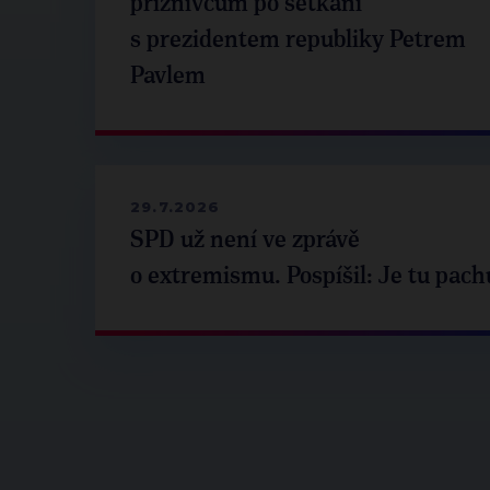
příznivcům po setkání
s prezidentem republiky Petrem
Pavlem
29.7.2026
SPD už není ve zprávě
o extremismu. Pospíšil: Je tu pach