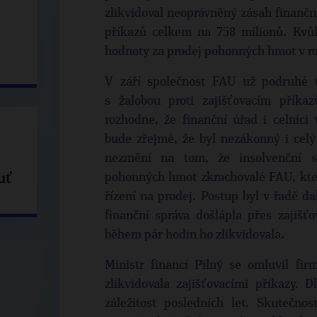
zlikvidoval neoprávněný zásah finanční
příkazů celkem na 758 milionů. Kvůl
hodnoty za prodej pohonných hmot v roc
V září společnost FAU už podruhé 
s žalobou proti zajišťovacím příka
rozhodne, že finanční úřad i celníci 
bude zřejmé, že byl nezákonný i celý 
nezmění na tom, že insolvenční s
uť
pohonných hmot zkrachovalé FAU, kter
řízení na prodej. Postup byl v řadě d
finanční správa došlápla přes zajišť
během pár hodin ho zlikvidovala.
Ministr financí Pilný se omluvil fi
zlikvidovala zajišťovacími příkazy. 
záležitost posledních let. Skutečnos