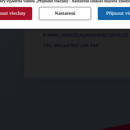
terý vyjádříte volbou „Přijmout všechny“. Nastavení cookies můžete změni
PŘEDSEDA REGIONÁLNÍ ORGANIZACE T
KONTAKT:
nout všechny
Nastavení
Přijmout v
MARCELA MASNÁ – KRAJSKÁ MANAŽE
E-MAIL:
MARCELA.MASNA@TOP09.CZ
TEL: 00420/737 209 730