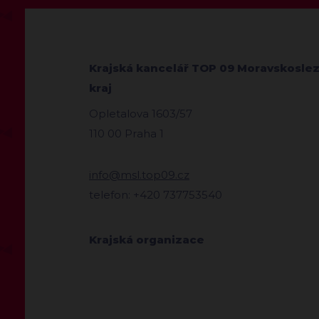
Krajská kancelář TOP 09 Moravskosle
kraj
Opletalova 1603/57
110 00 Praha 1
info@msl.top09.cz
telefon: +420 737753540
Krajská organizace