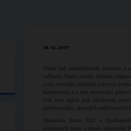
18. 12. 2017
Velmi mě zneklidňovala zastírací a n
volbami. Drahé máslo, lithium, migrac
zcela vytratilo základní právo na svobo
budoucnost a s tím související právo
řeší zase úplně jiné záležitosti, prot
problematika sporných zajišťovacích 
Opavskou firmu FAU s třiadvacetile
pohonných hmot v areálu přerovské Pr