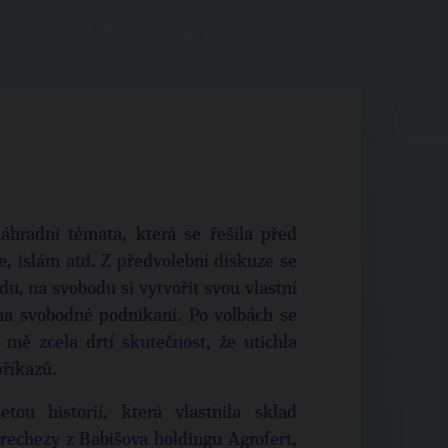
áhradní témata, která se řešila před
e, islám atd. Z předvolební diskuze se
du, na svobodu si vytvořit svou vlastní
 na svobodné podnikaní. Po volbách se
o mě zcela drtí skutečnost, že utichla
příkazů.
tou historií, která vlastnila sklad
echezy z Babišova holdingu Agrofert,