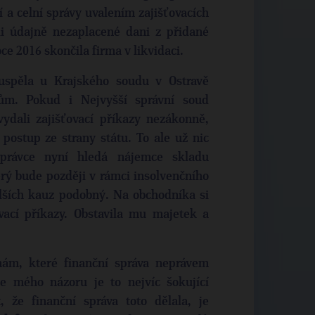
 a celní správy uvalením zajišťovacích
i údajně nezaplacené dani z přidané
e 2016 skončila firma v likvidaci.
uspěla u Krajského soudu v Ostravě
zům. Pokud i Nejvyšší správní soud
vydali zajišťovací příkazy nezákonně,
postup ze strany státu. To ale už nic
právce nyní hledá nájemce skladu
ý bude později v rámci insolvenčního
alších kauz podobný. Na obchodníka si
ovací příkazy. Obstavila mu majetek a
rmám, které finanční správa neprávem
Dle mého názoru je to nejvíc šokující
t, že finanční správa toto dělala, je