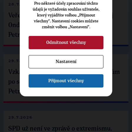
Pro některé účely zpracování těchto
28.7.2026
údajů je vyžadován souhlas uživatele,
Veřejné finance, euro i školství. Matěj
který vyjádříte volbou „Přijmout
všechny“. Nastavení cookies můžete
Ondřej Havel jednal s prezidentem
změnit volbou „Nastavení“.
Petrem Pavlem
Odmítnout všechny
29.7.2026
Nastavení
Vzkaz Matěje Ondřeje Havla příznivcům
Přijmout všechny
po setkání s prezidentem republiky
Petrem Pavlem
29.7.2026
SPD už není ve zprávě o extremismu.