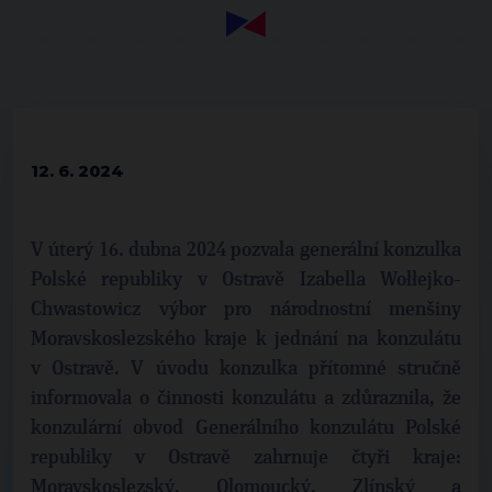
12. 6. 2024
V úterý 16. dubna 2024 pozvala generální konzulka
Polské republiky v Ostravě Izabella Wołłejko-
Chwastowicz výbor pro národnostní menšiny
Moravskoslezského kraje k jednání na konzulátu
v Ostravě. V úvodu konzulka přítomné stručně
informovala o činnosti konzulátu a zdůraznila, že
konzulární obvod Generálního konzulátu Polské
republiky v Ostravě zahrnuje čtyři kraje:
Moravskoslezský, Olomoucký, Zlínský a