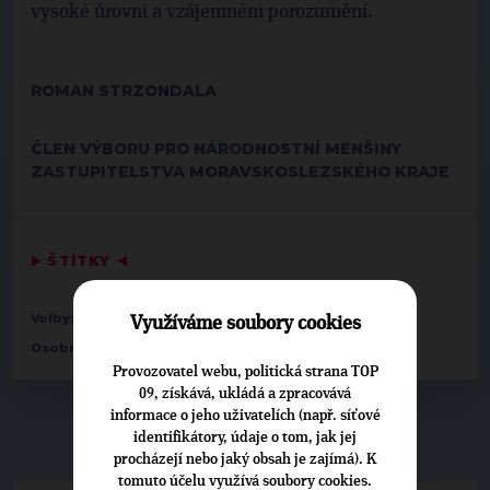
vysoké úrovni a vzájemném porozumění.
ROMAN STRZONDALA
ČLEN VÝBORU PRO NÁRODNOSTNÍ MENŠINY
ZASTUPITELSTVA MORAVSKOSLEZSKÉHO KRAJE
▶
ŠTÍTKY
◀
Volby:
2024 zastupitelstva krajů
Využíváme soubory cookies
Osobnosti:
Roman Strzondala
Provozovatel webu, politická strana TOP
09, získává, ukládá a zpracovává
informace o jeho uživatelích (např. síťové
identifikátory, údaje o tom, jak jej
▶
NEPŘEHLÉDNĚTE
◀
procházejí nebo jaký obsah je zajímá). K
tomuto účelu využívá soubory cookies.