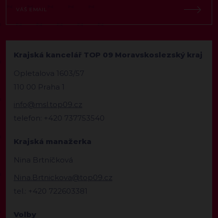
Krajská kancelář TOP 09 Moravskoslezský kraj
Opletalova 1603/57
110 00 Praha 1
info@msl.top09.cz
telefon: +420 737753540
Krajská manažerka
Nina Brtníčková
Nina.Brtnickova@top09.cz
tel.: +420 722603381
Volby